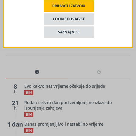
PRIHVATI I ZATVORI
sljedeći članak
VLADA FBiH DALA SAGLASNOST: Rastu plate policajaca,
COOKIE POSTAVKE
evo koliko iznosi nova osnovica
SAZNAJ VIŠE
8
Evo kakvo nas vrijeme očekuje do srijede
h
BIH
21
Rudari četvrti dan pod zemljom, ne izlaze do
h
ispunjenja zahtjeva
BIH
1 dan
Danas promjenjljivo i nestabilno vrijeme
BIH