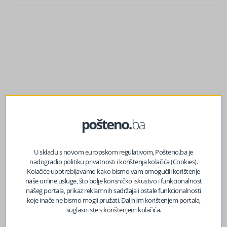
U skladu s novom europskom regulativom, Pošteno.ba je
nadogradio politiku privatnosti i korištenja kolačića (Cookies).
Kolačiće upotrebljavamo kako bismo vam omogućili korištenje
prethodni članak
naše online usluge, što bolje korisničko iskustvo i funkcionalnost
Amerikanka preselila u BiH, otkrila čega se boji,kao i o
našeg portala, prikaz reklamnih sadržaja i ostale funkcionalnosti
kulturnim šokovima koji su je, blago rečeno, izbacili iz
koje inače ne bismo mogli pružati. Daljnjim korištenjem portala,
takta
suglasni ste s korištenjem kolačića.