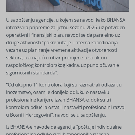
U saopštenju agencije, u kojem se navodi kako BHANSA
intenzivira pripreme za ljetnu sezonu 2026. uz potvrđen
operativni i finansijski plan, navodi se da paralelno uz
druge aktivnosti “pokrenuta je i interna koordinacija
vezana uz planiranje vremena aktivacije otvorenosti
sektora, uzimajući u obzir promjene u strukturi
raspoloživog kontrolorskog kadra, uz puno očuvanje
sigurnosnih standarda”.
“Od ukupno 11 kontrolora koji su razmatrali odlazak u
inozemstvo, osam je donijelo odluku o nastavku
profesionalne karijere izvan BHANSA-e, dok su tri
kontrolora odlučila ostati i nastaviti profesionalni razvoj
u Bosni i Hercegovini”, navodi se u saopštenju.
Iz BHANSA-e navode da agencija “poštuje individualne
profesionalne odluke svojih zaposlenika svjesna