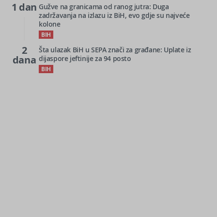
1 dan
Gužve na granicama od ranog jutra: Duga
zadržavanja na izlazu iz BiH, evo gdje su najveće
kolone
BIH
2
Šta ulazak BiH u SEPA znači za građane: Uplate iz
dana
dijaspore jeftinije za 94 posto
BIH