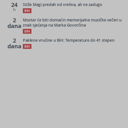
24
Stiže blagi predah od vrelina, ali ne zadugo
h
BIH
2
Mostar će biti domaćin memorijalne muzičke večeri u
dana
znak sjećanja na Marka Govorčina
BIH
2
Paklene vrućine u BiH: Temperature do 41 stepen
dana
BIH