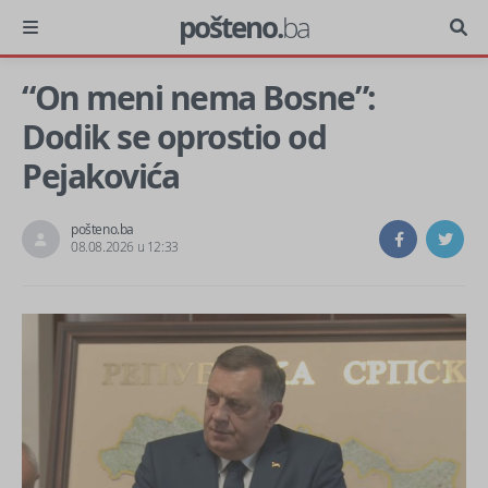
pošteno.
ba
“On meni nema Bosne”:
Dodik se oprostio od
Pejakovića
pošteno.ba
08.08.2026 u 12:33