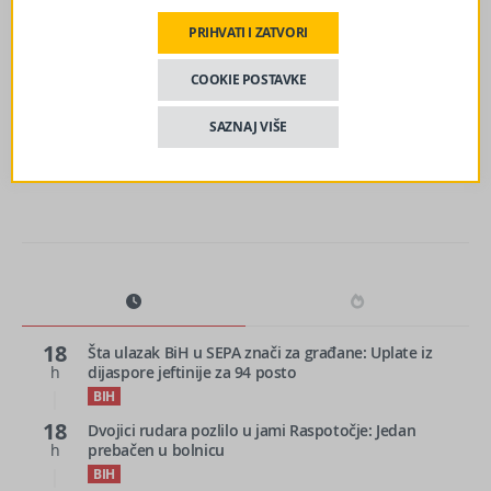
‘Nije se pomaklo sedam godina!’
PRIHVATI I ZATVORI
sljedeći članak
COOKIE POSTAVKE
Do nedjelje se “kuhamo”, a onda slijedi veliki pad
temperatura
SAZNAJ VIŠE
18
Šta ulazak BiH u SEPA znači za građane: Uplate iz
h
dijaspore jeftinije za 94 posto
BIH
18
Dvojici rudara pozlilo u jami Raspotočje: Jedan
h
prebačen u bolnicu
BIH