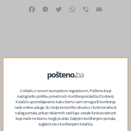
Facebook
Messenger
Twitter
WhatsApp
Viber
Email
U skladu s novom europskom regulativom, Pošteno.ba je
nadogradio politiku privatnosti i korištenja kolačića (Cookies).
Kolačiće upotrebljavamo kako bismo vam omogućili korištenje
naše online usluge, što bolje korisničko iskustvo i funkcionalnost
našeg portala, prikaz reklamnih sadržaja i ostale funkcionalnosti
koje inače ne bismo mogli pružati. Daljnjim korištenjem portala,
prethodni članak
suglasni ste s korištenjem kolačića.
Istraživači u Hercegovini pronašli fascinantno stvorenje: