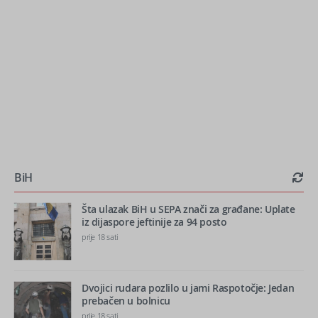
BiH
Šta ulazak BiH u SEPA znači za građane: Uplate
iz dijaspore jeftinije za 94 posto
prije 18 sati
Dvojici rudara pozlilo u jami Raspotočje: Jedan
prebačen u bolnicu
prije 18 sati