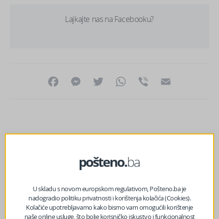
Lajkajte nas na Facebooku?
Facebook
Messenger
Twitter
WhatsApp
Viber
Email
U skladu s novom europskom regulativom, Pošteno.ba je
nadogradio politiku privatnosti i korištenja kolačića (Cookies).
Kolačiće upotrebljavamo kako bismo vam omogućili korištenje
naše online usluge, što bolje korisničko iskustvo i funkcionalnost