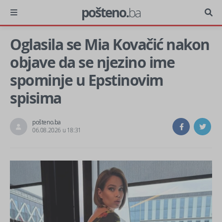
pošteno.
ba
Oglasila se Mia Kovačić nakon
objave da se njezino ime
spominje u Epstinovim
spisima
pošteno.ba
06.08.2026 u 18:31