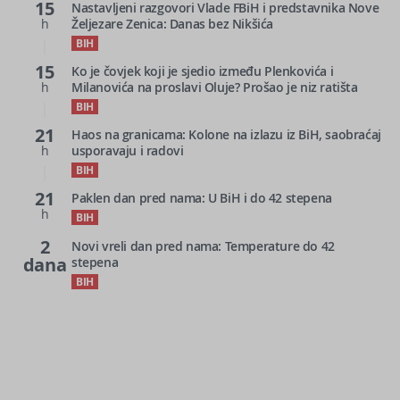
15
Nastavljeni razgovori Vlade FBiH i predstavnika Nove
h
Željezare Zenica: Danas bez Nikšića
BIH
15
Ko je čovjek koji je sjedio između Plenkovića i
h
Milanovića na proslavi Oluje? Prošao je niz ratišta
BIH
21
Haos na granicama: Kolone na izlazu iz BiH, saobraćaj
h
usporavaju i radovi
BIH
21
Paklen dan pred nama: U BiH i do 42 stepena
h
BIH
2
Novi vreli dan pred nama: Temperature do 42
dana
stepena
BIH