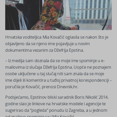
Hrvatska voditeljica Mia Kovačić oglasila se nakon što je
objavljeno da se njeno ime pojavljuje u novim
dokumentima vezanim za Džefrija Epstina.
– Iz medija sam doznala da se moje ime spominje u e-
mailovima iz slučaja Džefrija Epstina. Uopće ne poznajem
osobe uključene u taj slučaj niti sam znala da se moje
ime dijeli ili komentira u tuđoj privatnoj korespondenciji –
poručila je Kovačić, prenosi Dnevnik.hr.
Podsjećamo, Epstinov bliski saradnik Boris Nikolić 2014.
godine slao je linkove na hrvatske modele i agencije te
sugerirao da “pogleda” ponudu iz Zagreba, a u jednom
od mailova spominje se i Mia Kovačić.