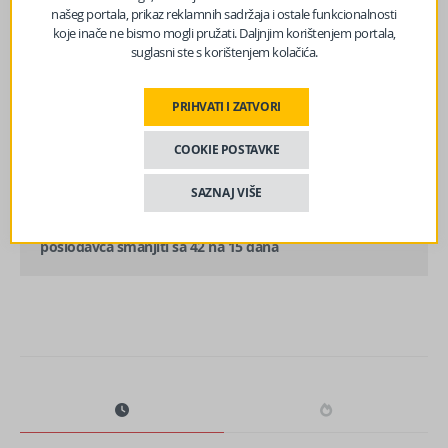
našeg portala, prikaz reklamnih sadržaja i ostale funkcionalnosti
koje inače ne bismo mogli pružati. Daljnjim korištenjem portala,
suglasni ste s korištenjem kolačića.
prethodni članak
PRIHVATI I ZATVORI
Nedim Sladić otkrio vraća li se zima i kakvo će vrijeme
biti u februaru
COOKIE POSTAVKE
SAZNAJ VIŠE
sljedeći članak
Čengić predlaže veliku promjenu: Bolovanje na teret
poslodavca smanjiti sa 42 na 15 dana