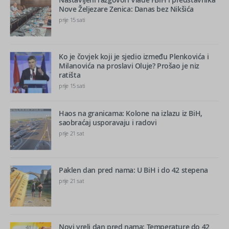
Nove Željezare Zenica: Danas bez Nikšića
prije 15 sati
Ko je čovjek koji je sjedio između Plenkovića i
Milanovića na proslavi Oluje? Prošao je niz
ratišta
prije 15 sati
Haos na granicama: Kolone na izlazu iz BiH,
saobraćaj usporavaju i radovi
prije 21 sat
Paklen dan pred nama: U BiH i do 42 stepena
prije 21 sat
Novi vreli dan pred nama: Temperature do 42