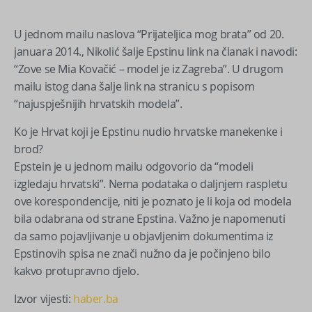
U jednom mailu naslova “Prijateljica mog brata” od 20.
januara 2014., Nikolić šalje Epstinu link na članak i navodi:
“Zove se Mia Kovačić – model je iz Zagreba”. U drugom
mailu istog dana šalje link na stranicu s popisom
“najuspješnijih hrvatskih modela”.
Ko je Hrvat koji je Epstinu nudio hrvatske manekenke i
brod?
Epstein je u jednom mailu odgovorio da “modeli
izgledaju hrvatski”. Nema podataka o daljnjem raspletu
ove korespondencije, niti je poznato je li koja od modela
bila odabrana od strane Epstina. Važno je napomenuti
da samo pojavljivanje u objavljenim dokumentima iz
Epstinovih spisa ne znači nužno da je počinjeno bilo
kakvo protupravno djelo.
Izvor vijesti:
haber.ba