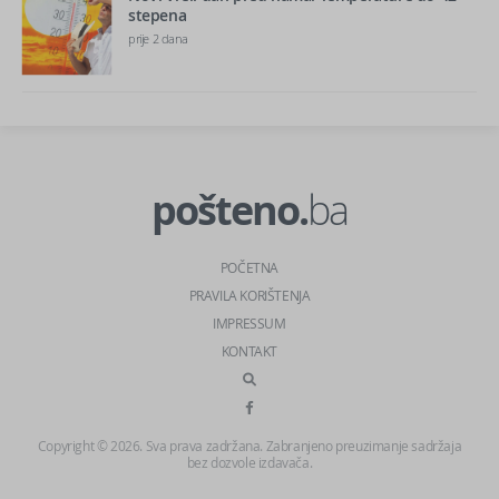
stepena
prije 2 dana
pošteno.
ba
POČETNA
PRAVILA KORIŠTENJA
IMPRESSUM
KONTAKT
Copyright © 2026. Sva prava zadržana. Zabranjeno preuzimanje sadržaja
bez dozvole izdavača.