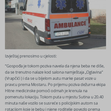
Izvještaj prenosimo u cjelosti:
“Gospođa je tokom poziva navela da njena beba ne diše,
da se trenutno nalaze kod salona namještaja „Oglavina“
(Vrapčići ) i da se u bijelom autu marke pasat voze u
pravcu prema Mostaru. Po prijemu poziva dežurna ekipa
Hitne medicinske pomoći odmah je krenula na
pomenutu lokaciju. Tokom puta u mjestu Sutina u 20.40
minuta naše vozilo se susreće s policijskim autom sa
rotacijom koje je bebu i njene roditelje povezlo prema