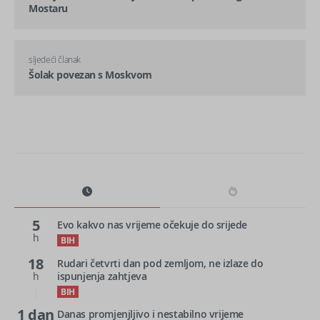
Mostaru
sljedeći članak
Šolak povezan s Moskvom
5
Evo kakvo nas vrijeme očekuje do srijede
h
BIH
18
Rudari četvrti dan pod zemljom, ne izlaze do
h
ispunjenja zahtjeva
BIH
1 dan
Danas promjenjljivo i nestabilno vrijeme