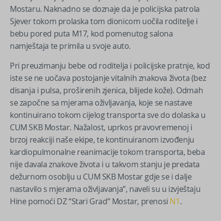
Mostaru. Naknadno se doznaje da je policijska patrola
Sjever tokom prolaska tom dionicom uočila roditelje i
bebu pored puta M17, kod pomenutog salona
namještaja te primila u svoje auto.
Pri preuzimanju bebe od roditelja i policijske pratnje, kod
iste se ne uočava postojanje vitalnih znakova života (bez
disanja i pulsa, proširenih zjenica, blijede kože). Odmah
se započne sa mjerama oživljavanja, koje se nastave
kontinuirano tokom cijelog transporta sve do dolaska u
CUM SKB Mostar. Nažalost, uprkos pravovremenoj i
brzoj reakciji naše ekipe, te kontinuiranom izvođenju
kardiopulmonalne reanimacije tokom transporta, beba
nije davala znakove života i u takvom stanju je predata
dežurnom osoblju u CUM SKB Mostar gdje se i dalje
nastavilo s mjerama oživljavanja”, naveli su u izvještaju
Hine pomoći DZ “Stari Grad” Mostar, prenosi
N1
.