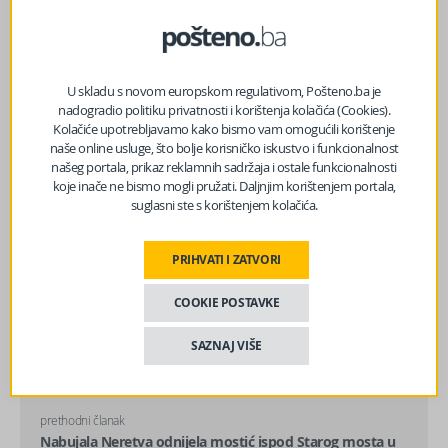
Facebook
Messenger
Twitter
WhatsApp
Viber
Email
U skladu s novom europskom regulativom, Pošteno.ba je
nadogradio politiku privatnosti i korištenja kolačića (Cookies).
Kolačiće upotrebljavamo kako bismo vam omogućili korištenje
naše online usluge, što bolje korisničko iskustvo i funkcionalnost
našeg portala, prikaz reklamnih sadržaja i ostale funkcionalnosti
koje inače ne bismo mogli pružati. Daljnjim korištenjem portala,
suglasni ste s korištenjem kolačića.
PRIHVATI I ZATVORI
COOKIE POSTAVKE
SAZNAJ VIŠE
prethodni članak
Nabujala Neretva odnijela mostić ispod Starog mosta u