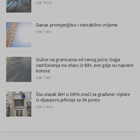
prije 18 sati
Danas promjenjljivo i nestabilno vrijeme
prije 1 dan
Gužve na granicama od ranog jutra: Duga
zadržavanja na izlazu iz BiH, evo gdje su najveće
kolone
prije 1 dan
Šta ulazak BiH u SEPA znači za građane: Uplate
iz dijaspore jeftinije za 94 posto
prije 2 dana