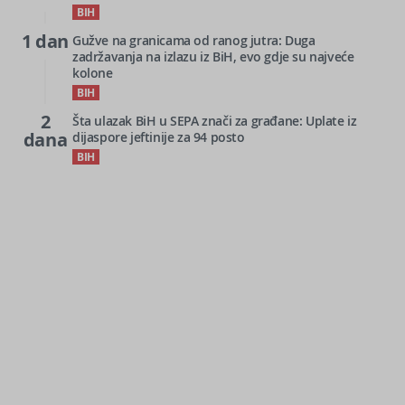
BIH
1 dan
Gužve na granicama od ranog jutra: Duga
zadržavanja na izlazu iz BiH, evo gdje su najveće
kolone
BIH
2
Šta ulazak BiH u SEPA znači za građane: Uplate iz
dana
dijaspore jeftinije za 94 posto
BIH