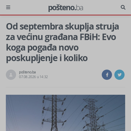
pošteno.
ba
Od septembra skuplja struja
za većinu građana FBiH: Evo
koga pogađa novo
poskupljenje i koliko
pošteno.ba
07.08.2026 u 14:32