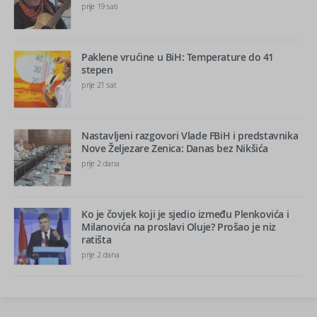
prije 19 sati
Paklene vrućine u BiH: Temperature do 41
stepen
prije 21 sat
Nastavljeni razgovori Vlade FBiH i predstavnika
Nove Željezare Zenica: Danas bez Nikšića
prije 2 dana
Ko je čovjek koji je sjedio između Plenkovića i
Milanovića na proslavi Oluje? Prošao je niz
ratišta
prije 2 dana