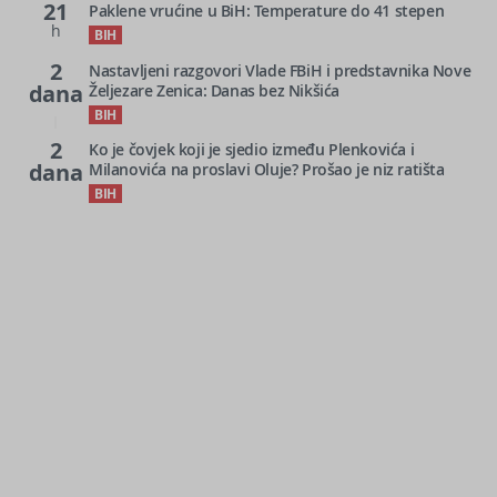
21
Paklene vrućine u BiH: Temperature do 41 stepen
h
BIH
2
Nastavljeni razgovori Vlade FBiH i predstavnika Nove
dana
Željezare Zenica: Danas bez Nikšića
BIH
2
Ko je čovjek koji je sjedio između Plenkovića i
dana
Milanovića na proslavi Oluje? Prošao je niz ratišta
BIH