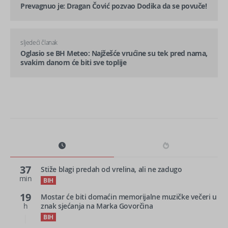
Prevagnuo je: Dragan Čović pozvao Dodika da se povuče!
sljedeći članak
Oglasio se BH Meteo: Najžešće vrućine su tek pred nama,
svakim danom će biti sve toplije
37
Stiže blagi predah od vrelina, ali ne zadugo
min
BIH
19
Mostar će biti domaćin memorijalne muzičke večeri u
h
znak sjećanja na Marka Govorčina
BIH