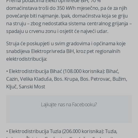
Prema podacima Elektroprivrede BiH, 70 %
domaćinstava troši do 350 kWh mjesečno, pa će za njih
povećanje biti najmanje. Ipak, domaćinstva koja se griju
na struju – zbog nedostatka sistema centralnog grijanja –
spadaju u crvenu zonu i osjetit će najveći udar.
Struja će poskupjeti u svim gradovima i općinama koje
snabdijeva Elektroprivreda BiH, kroz pet regionalnih
elektrodistribucija:
• Elektrodistribucija Bihać (108.000 korisnika): Bihać,
Cazin, Velika Kladuša, Bos. Krupa, Bos. Petrovac, Bužim,
Ključ, Sanski Most
Lajkajte nas na Facebooku?
• Elektrodistribucija Tuzla (206.000 korisnika): Tuzla,