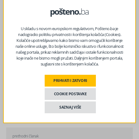
Facebook
Messenger
Twitter
WhatsApp
Viber
Email
U skladu s novom europskom regulativom, Pošteno.ba je
nadogradio politiku privatnosti i korištenja kolačića (Cookies).
Kolačiće upotrebljavamo kako bismo vam omogućili korištenje
naše online usluge, što bolje korisničko iskustvo i funkcionalnost
našeg portala, prikaz reklamnih sadržaja i ostale funkcionalnosti
koje inače ne bismo mogli pružati. Daljnjim korištenjem portala,
suglasni ste s korištenjem kolačića.
PRIHVATI I ZATVORI
COOKIE POSTAVKE
SAZNAJ VIŠE
prethodni članak