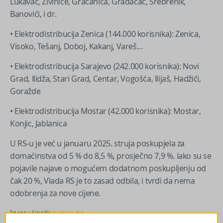
Lukavac, Živinice, Gračanica, Gradačac, Srebrenik,
Banovići, i dr.
• Elektrodistribucija Zenica (144.000 korisnika): Zenica,
Visoko, Tešanj, Doboj, Kakanj, Vareš…
• Elektrodistribucija Sarajevo (242.000 korisnika): Novi
Grad, Ilidža, Stari Grad, Centar, Vogošća, Ilijaš, Hadžići,
Goražde
• Elektrodistribucija Mostar (42.000 korisnika): Mostar,
Konjic, Jablanica
U RS-u je već u januaru 2025. struja poskupjela za
domaćinstva od 5 % do 8,5 %, prosječno 7,9 %. Iako su se
pojavile najave o mogućem dodatnom poskupljenju od
čak 20 %, Vlada RS je to zasad odbila, i tvrdi da nema
odobrenja za nove cijene.
Izvor vijesti:
haber.ba