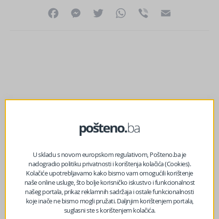
Facebook
Messenger
Twitter
WhatsApp
Viber
Email
U skladu s novom europskom regulativom, Pošteno.ba je
nadogradio politiku privatnosti i korištenja kolačića (Cookies).
Kolačiće upotrebljavamo kako bismo vam omogućili korištenje
naše online usluge, što bolje korisničko iskustvo i funkcionalnost
našeg portala, prikaz reklamnih sadržaja i ostale funkcionalnosti
prethodni članak
koje inače ne bismo mogli pružati. Daljnjim korištenjem portala,
Sarajevski ljekari napravili pravi medicinski podvig kakav
suglasni ste s korištenjem kolačića.
se rijetko viđa u svijetu!