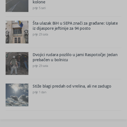
kolone
prije 5 sati
Šta ulazak BiH u SEPA znači za građane: Uplate
iz dijaspore jeftinije za 94 posto
prije 23 sata
Dvojici rudara pozlilo u jami Raspotočje: Jedan
prebačen u bolnicu
prije 23 sata
Stiže blagi predah od vrelina, ali ne zadugo
prije 1 dan