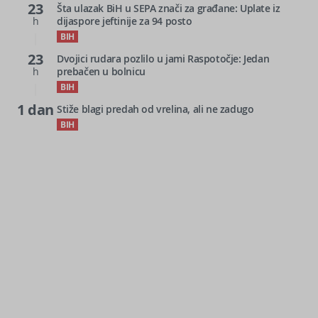
23
Šta ulazak BiH u SEPA znači za građane: Uplate iz
h
dijaspore jeftinije za 94 posto
BIH
23
Dvojici rudara pozlilo u jami Raspotočje: Jedan
h
prebačen u bolnicu
BIH
1 dan
Stiže blagi predah od vrelina, ali ne zadugo
BIH