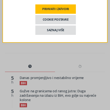
PRIHVATI I ZATVORI
sljedeći članak
COOKIE POSTAVKE
Pristupanje Dodika Tužilaštvu BiH je velika pobjeda
pravosuđa i države
SAZNAJ VIŠE
5
Danas promjenjljivo i nestabilno vrijeme
h
BIH
5
Gužve na granicama od ranog jutra: Duga
h
zadržavanja na izlazu iz BiH, evo gdje su najveće
kolone
BIH