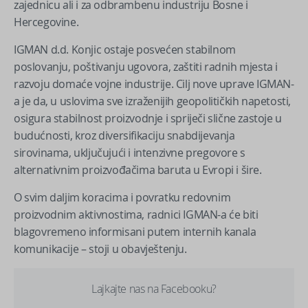
zajednicu ali i za odbrambenu industriju Bosne i
Hercegovine.
IGMAN d.d. Konjic ostaje posvećen stabilnom
poslovanju, poštivanju ugovora, zaštiti radnih mjesta i
razvoju domaće vojne industrije. Cilj nove uprave IGMAN-
a je da, u uslovima sve izraženijih geopolitičkih napetosti,
osigura stabilnost proizvodnje i spriječi slične zastoje u
budućnosti, kroz diversifikaciju snabdijevanja
sirovinama, uključujući i intenzivne pregovore s
alternativnim proizvođačima baruta u Evropi i šire.
O svim daljim koracima i povratku redovnim
proizvodnim aktivnostima, radnici IGMAN-a će biti
blagovremeno informisani putem internih kanala
komunikacije – stoji u obavještenju.
Lajkajte nas na Facebooku?