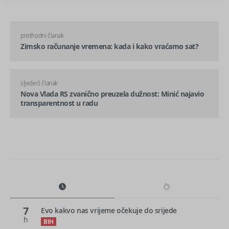
prethodni članak
Zimsko računanje vremena: kada i kako vraćamo sat?
sljedeći članak
Nova Vlada RS zvanično preuzela dužnost: Minić najavio
transparentnost u radu
7
Evo kakvo nas vrijeme očekuje do srijede
h
BIH