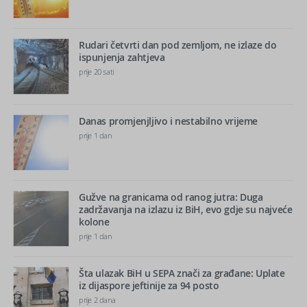
Rudari četvrti dan pod zemljom, ne izlaze do
ispunjenja zahtjeva
prije 20 sati
Danas promjenjljivo i nestabilno vrijeme
prije 1 dan
Gužve na granicama od ranog jutra: Duga
zadržavanja na izlazu iz BiH, evo gdje su najveće
kolone
prije 1 dan
Šta ulazak BiH u SEPA znači za građane: Uplate
iz dijaspore jeftinije za 94 posto
prije 2 dana