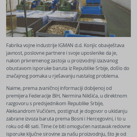
Fabrika vojne industrije IGMAN d.d. Konjic obavještava
javnost, poslovne partnere i svoje uposlenike da je,
nakon privremenog zastoja u proizvodnji izazvanog
obustavom isporuke baruta iz Republike Srbije, došlo do
značajnog pomaka u rješavanju nastalog problema.
Naime, prema zvaničnoj informaciji dobijenoj od
premijera Federacije BiH, Nermina Nikšića, u direktnom
razgovoru s predsjednikom Republike Srbije,
Aleksandrom Vučićem, postignut je dogovor o ukidanju
zabrane izvoza baruta prema Bosni i Hercegovini, i to u
roku od 48 sati. Time će biti omogućen nastavak redovne
isporuke ključne sirovine za našu proizvodnju, što je od