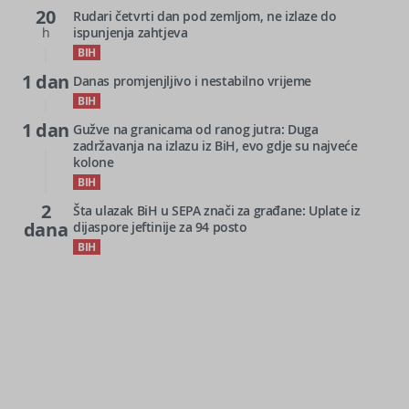
20
Rudari četvrti dan pod zemljom, ne izlaze do
h
ispunjenja zahtjeva
BIH
1 dan
Danas promjenjljivo i nestabilno vrijeme
BIH
1 dan
Gužve na granicama od ranog jutra: Duga
zadržavanja na izlazu iz BiH, evo gdje su najveće
kolone
BIH
2
Šta ulazak BiH u SEPA znači za građane: Uplate iz
dana
dijaspore jeftinije za 94 posto
BIH