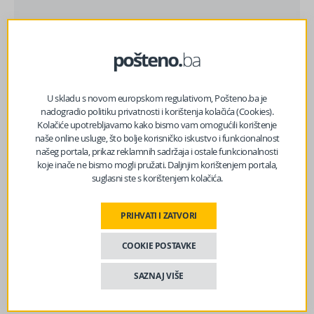
Izvor vijesti:
haber.ba
Facebook
Messenger
Twitter
WhatsApp
Viber
Email
U skladu s novom europskom regulativom, Pošteno.ba je
nadogradio politiku privatnosti i korištenja kolačića (Cookies).
Kolačiće upotrebljavamo kako bismo vam omogućili korištenje
naše online usluge, što bolje korisničko iskustvo i funkcionalnost
našeg portala, prikaz reklamnih sadržaja i ostale funkcionalnosti
koje inače ne bismo mogli pružati. Daljnjim korištenjem portala,
suglasni ste s korištenjem kolačića.
PRIHVATI I ZATVORI
COOKIE POSTAVKE
SAZNAJ VIŠE