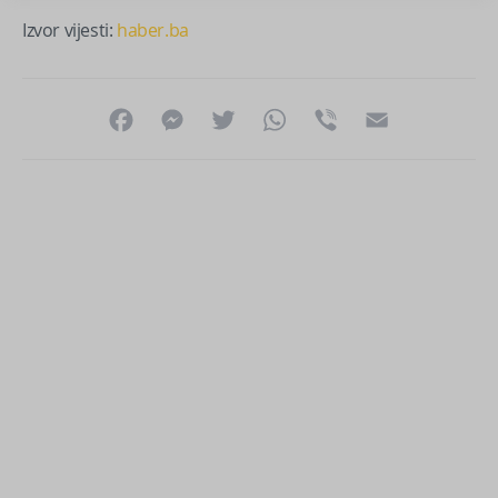
Izvor vijesti:
haber.ba
Facebook
Messenger
Twitter
WhatsApp
Viber
Email