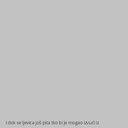
I dok se ljevica još pita tko bi je mogao izvući iz