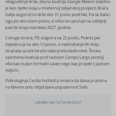
višegodišnje krize, desna koalicija Giorgie Meloni stabilna
je kao rijetko koja u modernoj talijanskoj povijesti. Braća
Italije dugoročno drže oko 31 posto podrške, Forza Italia i
Liga po oko osam posto, a ništa ne upućuje na ozbiljniji
pad do kraja mandata 2027. godine.
S druge strane, PD stagnira na 22 posto, Pokret pet
zvjezdica je na oko 13 posto, a nadmetanje tih dviju
stranaka za iste birače slabi protuvladin blok. Široka
oporbena koalicija pod nazivom Campo Largo postoji
više kao nužan formalni savez nego kao projekt s jasnom
vizijom.
Politologinja Cecilia Sottilotta smatra da takva praznina
na lijevom polu objašnjava popularnost Salis.
Lajkajte nas na Facebooku?