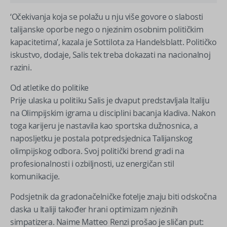
‘Očekivanja koja se polažu u nju više govore o slabosti
talijanske oporbe nego o njezinim osobnim političkim
kapacitetima’, kazala je Sottilota za Handelsblatt. Političko
iskustvo, dodaje, Salis tek treba dokazati na nacionalnoj
razini.
Od atletike do politike
Prije ulaska u politiku Salis je dvaput predstavljala Italiju
na Olimpijskim igrama u disciplini bacanja kladiva. Nakon
toga karijeru je nastavila kao sportska dužnosnica, a
naposljetku je postala potpredsjednica Talijanskog
olimpijskog odbora. Svoj politički brend gradi na
profesionalnosti i ozbiljnosti, uz energičan stil
komunikacije.
Podsjetnik da gradonačelničke fotelje znaju biti odskočna
daska u Italiji također hrani optimizam njezinih
simpatizera. Naime Matteo Renzi prošao je sličan put: