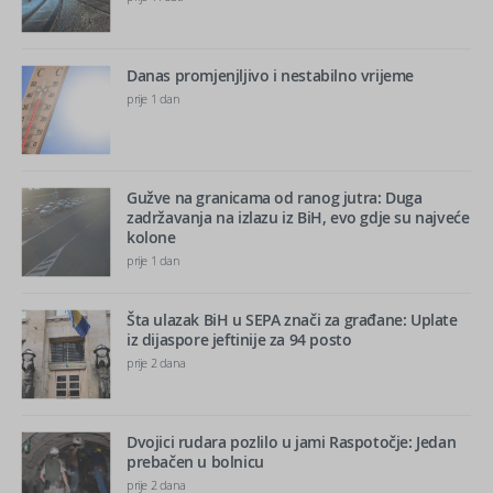
Danas promjenjljivo i nestabilno vrijeme
prije 1 dan
Gužve na granicama od ranog jutra: Duga
zadržavanja na izlazu iz BiH, evo gdje su najveće
kolone
prije 1 dan
Šta ulazak BiH u SEPA znači za građane: Uplate
iz dijaspore jeftinije za 94 posto
prije 2 dana
Dvojici rudara pozlilo u jami Raspotočje: Jedan
prebačen u bolnicu
prije 2 dana