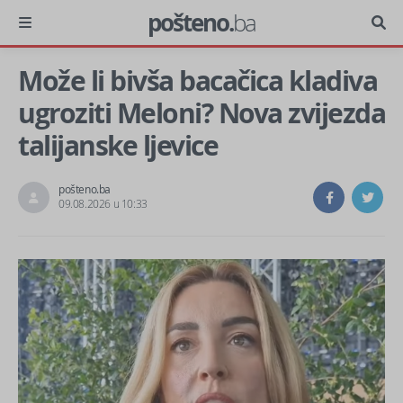
pošteno.
ba
Može li bivša bacačica kladiva
ugroziti Meloni? Nova zvijezda
talijanske ljevice
pošteno.ba
09.08.2026 u 10:33