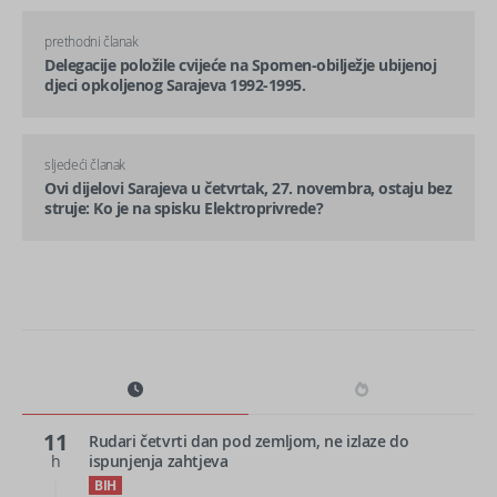
prethodni članak
Delegacije položile cvijeće na Spomen-obilježje ubijenoj
djeci opkoljenog Sarajeva 1992-1995.
sljedeći članak
Ovi dijelovi Sarajeva u četvrtak, 27. novembra, ostaju bez
struje: Ko je na spisku Elektroprivrede?
11
Rudari četvrti dan pod zemljom, ne izlaze do
h
ispunjenja zahtjeva
BIH