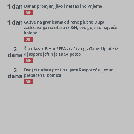
1 dan
Danas promjenjljivo i nestabilno vrijeme
BIH
1 dan
Gužve na granicama od ranog jutra: Duga
zadržavanja na izlazu iz BiH, evo gdje su najveće
kolone
BIH
2
Šta ulazak BiH u SEPA znači za građane: Uplate iz
dana
dijaspore jeftinije za 94 posto
BIH
2
Dvojici rudara pozlilo u jami Raspotočje: Jedan
dana
prebačen u bolnicu
BIH