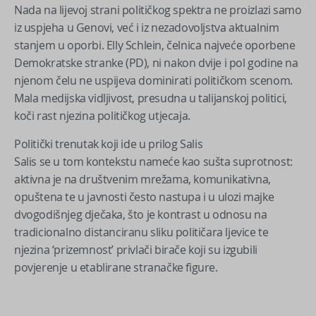
Nada na lijevoj strani političkog spektra ne proizlazi samo
iz uspjeha u Genovi, već i iz nezadovoljstva aktualnim
stanjem u oporbi. Elly Schlein, čelnica najveće oporbene
Demokratske stranke (PD), ni nakon dvije i pol godine na
njenom čelu ne uspijeva dominirati političkom scenom.
Mala medijska vidljivost, presudna u talijanskoj politici,
koči rast njezina političkog utjecaja.
Politički trenutak koji ide u prilog Salis
Salis se u tom kontekstu nameće kao sušta suprotnost:
aktivna je na društvenim mrežama, komunikativna,
opuštena te u javnosti često nastupa i u ulozi majke
dvogodišnjeg dječaka, što je kontrast u odnosu na
tradicionalno distanciranu sliku političara ljevice te
njezina ‘prizemnost’ privlači birače koji su izgubili
povjerenje u etablirane stranačke figure.