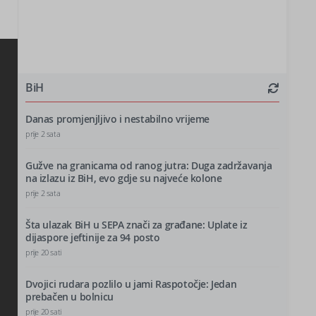
BiH
Danas promjenjljivo i nestabilno vrijeme
prije 2 sata
Gužve na granicama od ranog jutra: Duga zadržavanja
na izlazu iz BiH, evo gdje su najveće kolone
prije 2 sata
Šta ulazak BiH u SEPA znači za građane: Uplate iz
dijaspore jeftinije za 94 posto
prije 20 sati
Dvojici rudara pozlilo u jami Raspotočje: Jedan
prebačen u bolnicu
prije 20 sati