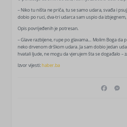
– Niko tu ništa ne priča, tu se samo udara, svađa i ps
dobio po ruci, dva-tri udarca sam uspio da izbjegnem, č
Opis povrijeđenih je potresan.
– Glave razbijene, rupe po glavama… Molim Boga da prež
neko drvenom drškom udara. Ja sam dobio jedan udarac 
hvatali ljude, ne mogu da vjerujem šta se događalo – zak
Izvor vijesti:
haber.ba
Facebo
M