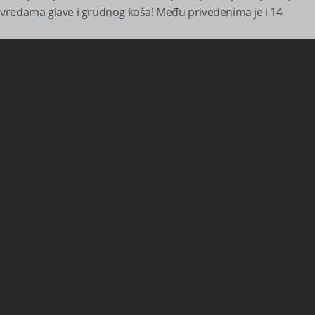
 povredama glave i grudnog koša! Među privedenima je i 14