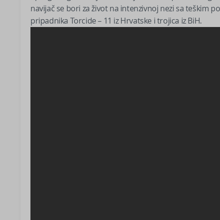
navijač se bori za život na intenzivnoj nezi sa teškim
pripadnika Torcide – 11 iz Hrvatske i trojica iz BiH.