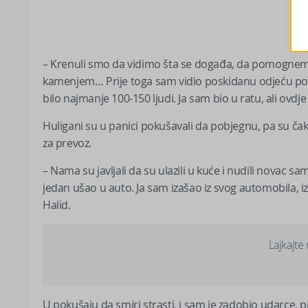
– Krenuli smo da vidimo šta se događa, da pomognemo.
kamenjem… Prije toga sam vidio poskidanu odjeću po put
bilo najmanje 100-150 ljudi. Ja sam bio u ratu, ali ovdje 
Huligani su u panici pokušavali da pobjegnu, pa su ča
za prevoz.
– Nama su javljali da su ulazili u kuće i nudili novac sa
jedan ušao u auto. Ja sam izašao iz svog automobila, i
Halid.
Lajkajte
U pokušaju da smiri strasti, i sam je zadobio udarce, p