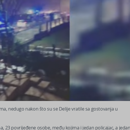
a, nedugo nakon što su se Delije vratile sa gostovanja u
a, 23 povrijeđene osobe, među kojima i jedan policajac, a jeda