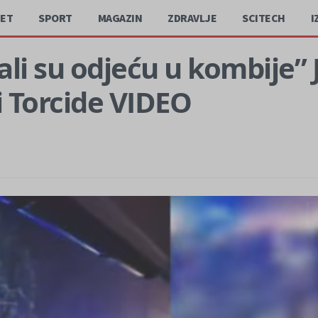
JET
SPORT
MAGAZIN
ZDRAVLJE
SCITECH
I
acali su odjeću u kombije” 
i Torcide VIDEO