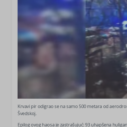
Krvavi pir odigrao se na samo 500 metara od aerodrom
Švedskoj.
Epilog ovog haosa je zastrašujuć: 93 uhapšena huligan