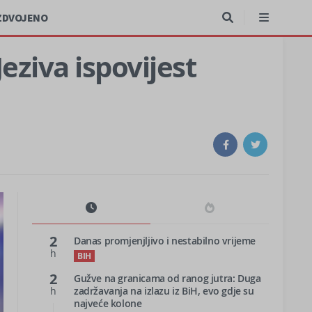
ZDVOJENO
Jeziva ispovijest
2
Danas promjenjljivo i nestabilno vrijeme
h
BIH
2
Gužve na granicama od ranog jutra: Duga
h
zadržavanja na izlazu iz BiH, evo gdje su
najveće kolone