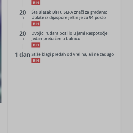
BIH
20
Šta ulazak BiH u SEPA znači za građane:
h
Uplate iz dijaspore jeftinije za 94 posto
BIH
20
Dvojici rudara pozlilo u jami Raspotočje:
h
Jedan prebačen u bolnicu
BIH
1 dan
Stiže blagi predah od vrelina, ali ne zadugo
BIH
n