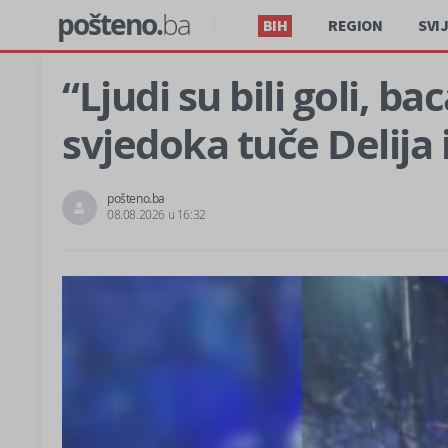
pošteno.
ba
BIH
REGION
SVI
“Ljudi su bili goli, b
svjedoka tuče Delija 
pošteno.ba
08.08.2026 u 16:32