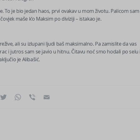
uje. To je bio jedan haos, prvi ovakav u mom životu. Palicom sam
ovjek maše k’o Maksim po diviziji – istakao je.
ive, ali su izlupani ljudi baš maksimalno. Pa zamislite da vas
i jutros sam se javio u hitnu. Čitavu noć smo hodali po selu 
ljučio je Alibašić.
ok
essenger
Twitter
WhatsApp
Viber
Email