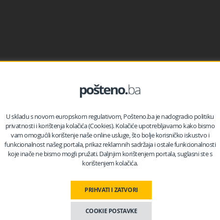
ana Dubrava, koji su se ni krivi ni dužni našli usred ratne zone
skog kantona opisao je scene užasa.
tuaciju, ali ono što je vidio pamtiće dok je živ.
U skladu s novom europskom regulativom, Pošteno.ba je nadogradio politiku
privatnosti i korištenja kolačića (Cookies). Kolačiće upotrebljavamo kako bismo
vam omogućili korištenje naše online usluge, što bolje korisničko iskustvo i
funkcionalnost našeg portala, prikaz reklamnih sadržaja i ostale funkcionalnosti
koje inače ne bismo mogli pružati. Daljnjim korištenjem portala, suglasni ste s
korištenjem kolačića.
PRIHVATI I ZATVORI
COOKIE POSTAVKE