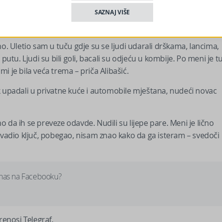
SAZNAJ VIŠE
 Uletio sam u tuču gdje su se ljudi udarali drškama, lancima,
u. Ljudi su bili goli, bacali su odjeću u kombije. Po meni je t
mi je bila veća trema – priča Alibašić.
k upadali u privatne kuće i automobile mještana, nudeći novac
mo da ih se preveze odavde. Nudili su lijepe pare. Meni je lično
zvadio ključ, pobegao, nisam znao kako da ga isteram – svedoči
 nas na Facebooku?
renosi Telegraf.