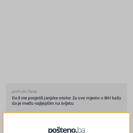
prethodni članak
Da li ste posjetili Janjske otoke: Za ovo mjesto u BiH kažu
da je među najljepšim na svijetu
sljedeći članak
U BiH danas do 31°C: Meteorolozi najavili promjenu