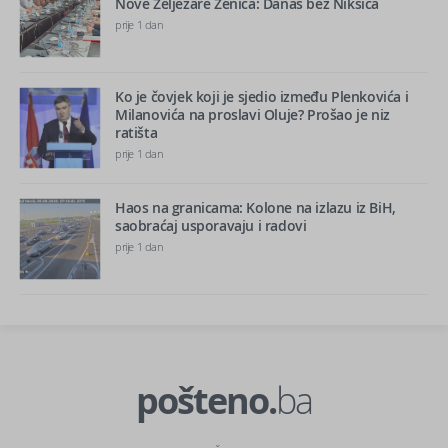
Nove Željezare Zenica: Danas bez Nikšića
prije 1 dan
Ko je čovjek koji je sjedio između Plenkovića i
Milanovića na proslavi Oluje? Prošao je niz
ratišta
prije 1 dan
Haos na granicama: Kolone na izlazu iz BiH,
saobraćaj usporavaju i radovi
prije 1 dan
pošteno.
ba