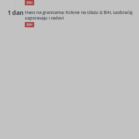
BIH
1 dan
Haos na granicama: Kolone na izlazu iz BiH, saobraćaj
usporavaju i radovi
BIH