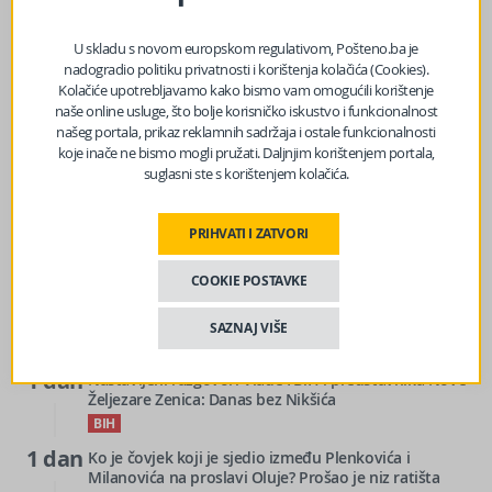
vremena – evo kad nam stižu kiša i pljuskovi
U skladu s novom europskom regulativom, Pošteno.ba je
nadogradio politiku privatnosti i korištenja kolačića (Cookies).
Podijeli
Kolačiće upotrebljavamo kako bismo vam omogućili korištenje
naše online usluge, što bolje korisničko iskustvo i funkcionalnost
našeg portala, prikaz reklamnih sadržaja i ostale funkcionalnosti
koje inače ne bismo mogli pružati. Daljnjim korištenjem portala,
suglasni ste s korištenjem kolačića.
PRIHVATI I ZATVORI
3
Mostar će biti domaćin memorijalne muzičke večeri u
h
znak sjećanja na Marka Govorčina
COOKIE POSTAVKE
BIH
5
Paklene vrućine u BiH: Temperature do 41 stepen
SAZNAJ VIŠE
h
BIH
1 dan
Nastavljeni razgovori Vlade FBiH i predstavnika Nove
Željezare Zenica: Danas bez Nikšića
BIH
1 dan
Ko je čovjek koji je sjedio između Plenkovića i
Milanovića na proslavi Oluje? Prošao je niz ratišta