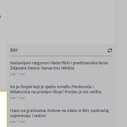
a
BiH
Nastavljeni razgovori Vlade FBiH i predstavnika Nove
Željezare Zenica: Danas bez Nikšića
prije 11 sati
Ko je čovjek koji je sjedio između Plenkovića i
Milanovića na proslavi Oluje? Prošao je niz ratišta
prije 11 sati
Haos na granicama: Kolone na izlazu iz BiH, saobraćaj
usporavaju i radovi
prije 17 sati