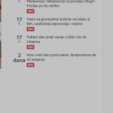
h
Plenkovića i Milanovića na proslavi Oluje?
Prošao je niz ratišta
BIH
17
Haos na granicama: Kolone na izlazu iz
h
BiH, saobraćaj usporavaju i radovi
BIH
17
Paklen dan pred nama: U BiH i do 42
h
stepena
BIH
2
Novi vreli dan pred nama: Temperature do
dana
42 stepena
BIH
–