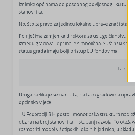
iznimke općinama od posebnog povijesnog i kulturnog
stanovnika.
No, što zapravo za jedincu lokalne uprave znači status
Po riječima zamjenika direktora za usluge članstvu Sav
između gradova i općina je simbolična. Suštinski se ne
status grada imaju bolji pristup EU fondovima.
Lajkajte
Druga razlika je semantička, pa tako gradovima upravlj
općinsko vijeće.
– U Federaciji BiH postoji monotipska struktura nadlež
obzira na broj stanovnika ili stupanj razvoja. To oteža
razmotriti model višetipskih lokalnih jedinica, u sklad