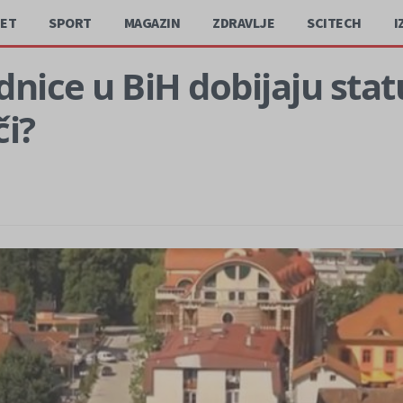
JET
SPORT
MAGAZIN
ZDRAVLJE
SCITECH
I
ednice u BiH dobijaju stat
či?