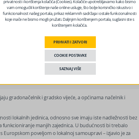
privatnosti i korištenja kolačića (Cookies). Kolačiće upotrebljavamo kako bismo
 značaja koje ne ispunjavaju uvjete o minimalnom broju
vam omogućili korištenje naše online usluge, što bolje korisničko iskustvo i
funkcionalnost našeg portala, prikaz reklamnih sadržaja i ostale funkcionalnosti
koje inače ne bismo mogli pružati. Daljnjim korištenjem portala, suglasni ste s
 grada?
korištenjem kolačića.
eza općina i gradova FBiH Amir Kupusija, u praksi razlika
PRIHVATI I ZATVORI
 mijenja ništa, osim što jedinica lokalna samouprave koje imaju
COOKIE POSTAVKE
SAZNAJ VIŠE
 nas na Facebooku?
aju gradonačelnik i gradsko vijeće, a općinama načelnik i
nosti lokalnih jedinica, odnosno sve imaju iste nadležnosti bez
va funkcioniranje manjih zajednica. U budućnosti bi trebalo
u s Europskom poveljom o lokalnoj samoupravi – izjavio je za