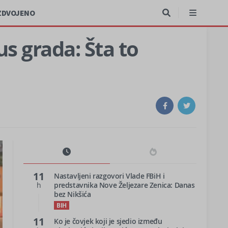
ZDVOJENO
us grada: Šta to
11
Nastavljeni razgovori Vlade FBiH i
h
predstavnika Nove Željezare Zenica: Danas
bez Nikšića
BIH
11
Ko je čovjek koji je sjedio između