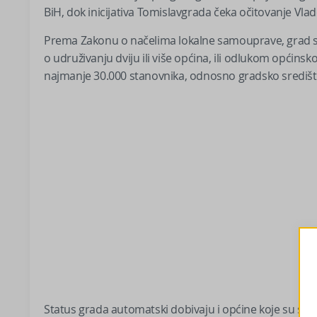
BiH, dok inicijativa Tomislavgrada čeka očitovanje Vlad
Prema Zakonu o načelima lokalne samouprave, grad 
o udruživanju dviju ili više općina, ili odlukom općinsk
najmanje 30.000 stanovnika, odnosno gradsko središt
Status grada automatski dobivaju i općine koje su sjed