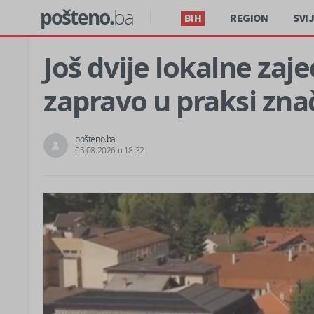
pošteno.
ba
BIH
REGION
SVI
Još dvije lokalne zaj
zapravo u praksi zna
pošteno.ba
05.08.2026 u 18:32