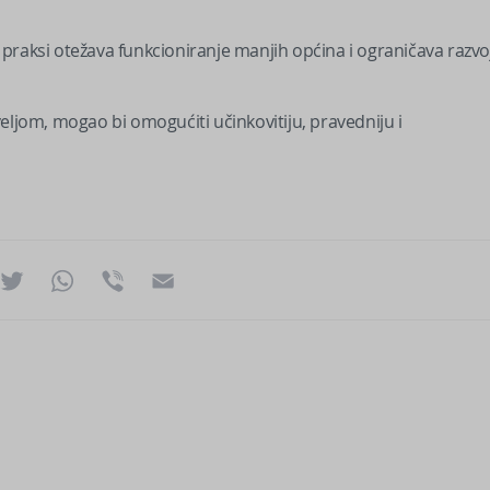
praksi otežava funkcioniranje manjih općina i ograničava razvo
eljom, mogao bi omogućiti učinkovitiju, pravedniju i
ok
essenger
Twitter
WhatsApp
Viber
Email