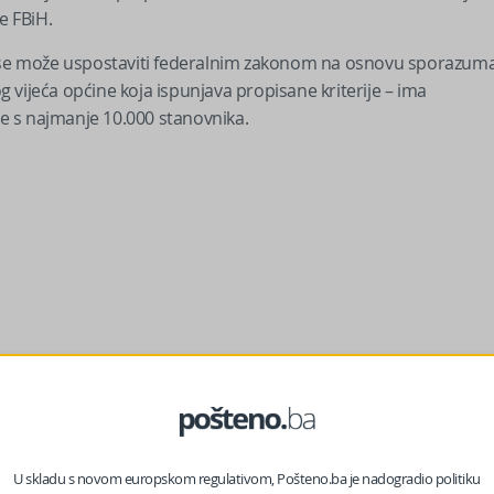
e FBiH.
se može uspostaviti federalnim zakonom na osnovu sporazum
og vijeća općine koja ispunjava propisane kriterije – ima
e s najmanje 10.000 stanovnika.
U skladu s novom europskom regulativom, Pošteno.ba je nadogradio politiku
išta kantona, bez obzira na broj stanovnika, a zakon priznaje i