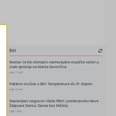
BiH
Mostar će biti domaćin memorijalne muzičke večeri u
znak sjećanja na Marka Govorčina
prije 11 sati
Paklene vrućine u BiH: Temperature do 41 stepen
prije 13 sati
Nastavljeni razgovori Vlade FBiH i predstavnika Nove
Željezare Zenica: Danas bez Nikšića
prije 1 dan