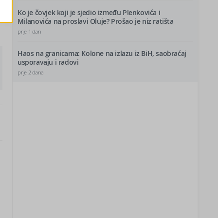
Ko je čovjek koji je sjedio između Plenkovića i
Milanovića na proslavi Oluje? Prošao je niz ratišta
prije 1 dan
Haos na granicama: Kolone na izlazu iz BiH, saobraćaj
usporavaju i radovi
prije 2 dana