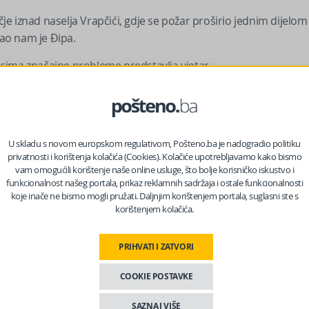
e iznad naselja Vrapčići, gdje se požar proširio jednim dijelom
kao nam je Đipa.
cima značajne probleme predstavlja vjetar.
U skladu s novom europskom regulativom, Pošteno.ba je nadogradio politiku
privatnosti i korištenja kolačića (Cookies). Kolačiće upotrebljavamo kako bismo
vam omogućili korištenje naše online usluge, što bolje korisničko iskustvo i
funkcionalnost našeg portala, prikaz reklamnih sadržaja i ostale funkcionalnosti
koje inače ne bismo mogli pružati. Daljnjim korištenjem portala, suglasni ste s
korištenjem kolačića.
PRIHVATI I ZATVORI
COOKIE POSTAVKE
i izbio na području Gornjeg Zalika i čiji je uzročnik prema do
SAZNAJ VIŠE