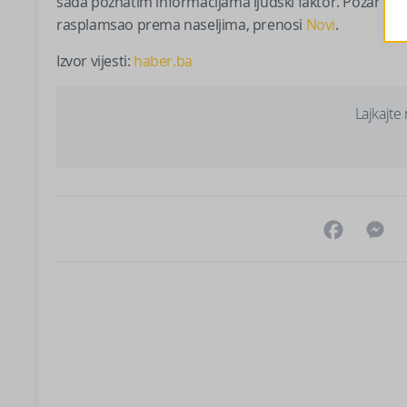
sada poznatim informacijama ljudski faktor. Požar se 
rasplamsao prema naseljima, prenosi
Novi
.
Izvor vijesti:
haber.ba
Lajkajte
Facebo
M