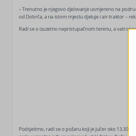
– Trenutno je njegovo djelovanje usmjereno na područj
od Dobrča, a na istom mjestu djeluje i air-traktor – re
Radi se o izuzetno nepristupačnom terenu, a vatrogas
Podsjetimo, radi se o požaru koji je jučer oko 13.30 sat