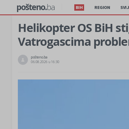
pošteno.
ba
BIH
REGION
SVI
Helikopter OS BiH st
Vatrogascima proble
pošteno.ba
06.08.2026 u 16:30