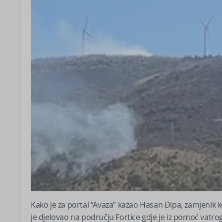
Kako je za portal “Avaza” kazao Hasan Đipa, zamjenik 
je djelovao na području Fortice gdje je iz pomoć vatrog