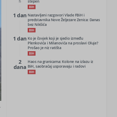
h
stepen
BIH
1 dan
Nastavljeni razgovori Vlade FBiH i
predstavnika Nove Željezare Zenica: Danas
bez Nikšića
BIH
1 dan
Ko je čovjek koji je sjedio između
Plenkovića i Milanovića na proslavi Oluje?
Prošao je niz ratišta
BIH
2
Haos na granicama: Kolone na izlazu iz
dana
BiH, saobraćaj usporavaju i radovi
BIH
r