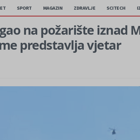
JET
SPORT
MAGAZIN
ZDRAVLJE
SCITECH
I
igao na požarište iznad 
me predstavlja vjetar