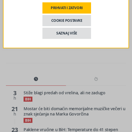
PRIHVATI I ZATVORI
sljedeći članak
COOKIE POSTAVKE
Dino Merlin rasplakao prisutne govorom o Halidu:
“Smijali smo se da prevarimo bol i smrt”
SAZNAJ VIŠE
3
Stiže blagi predah od vrelina, ali ne zadugo
h
BIH
21
Mostar će biti domaćin memorijalne muzičke večeri u
h
znak sjećanja na Marka Govorčina
BIH
23
Paklene vrućine u BiH: Temperature do 41 stepen