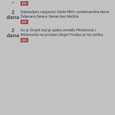
h
BIH
2
Nastavljeni razgovori Vlade FBiH i predstavnika Nove
dana
Željezare Zenica: Danas bez Nikšića
BIH
2
Ko je čovjek koji je sjedio između Plenkovića i
dana
Milanovića na proslavi Oluje? Prošao je niz ratišta
BIH