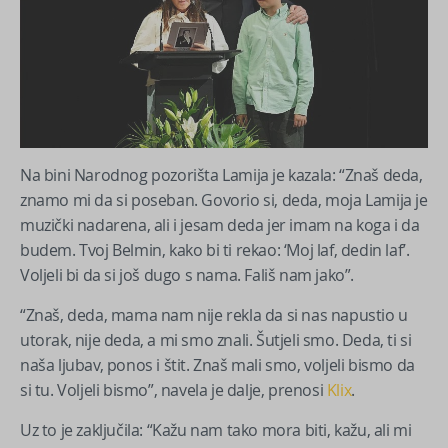
Na bini Narodnog pozorišta Lamija je kazala: “Znaš deda,
znamo mi da si poseban. Govorio si, deda, moja Lamija je
muzički nadarena, ali i jesam deda jer imam na koga i da
budem. Tvoj Belmin, kako bi ti rekao: ‘Moj laf, dedin laf’.
Voljeli bi da si još dugo s nama. Fališ nam jako”.
“Znaš, deda, mama nam nije rekla da si nas napustio u
utorak, nije deda, a mi smo znali. Šutjeli smo. Deda, ti si
naša ljubav, ponos i štit. Znaš mali smo, voljeli bismo da
si tu. Voljeli bismo”, navela je dalje, prenosi
Klix
.
Uz to je zaključila: “Kažu nam tako mora biti, kažu, ali mi