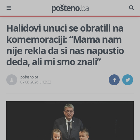
pošteno.
ba
Halidovi unuci se obratili na
komemoraciji: “Mama nam
nije rekla da si nas napustio
deda, ali mi smo znali”
pošteno.ba
07.08.2026 u 12:32