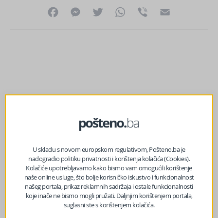
Facebook
Messenger
Twitter
WhatsApp
Viber
Email
U skladu s novom europskom regulativom, Pošteno.ba je
nadogradio politiku privatnosti i korištenja kolačića (Cookies).
Kolačiće upotrebljavamo kako bismo vam omogućili korištenje
naše online usluge, što bolje korisničko iskustvo i funkcionalnost
našeg portala, prikaz reklamnih sadržaja i ostale funkcionalnosti
koje inače ne bismo mogli pružati. Daljnjim korištenjem portala,
prethodni članak
suglasni ste s korištenjem kolačića.
Saša Matić: “Ne daj Bože da je opet počeo rat, jedini Halid
Bešlić je mogao da ga zaustavi”