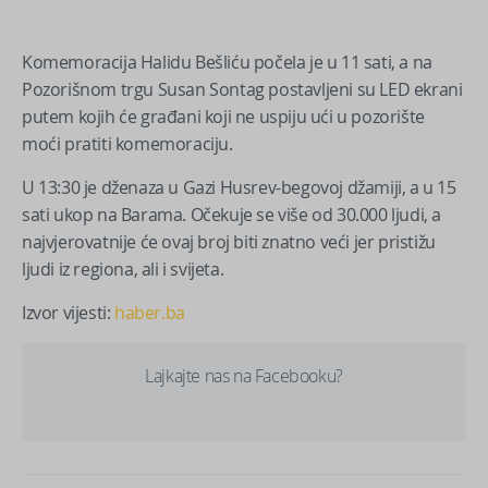
Komemoracija Halidu Bešliću počela je u 11 sati, a na
Pozorišnom trgu Susan Sontag postavljeni su LED ekrani
putem kojih će građani koji ne uspiju ući u pozorište
moći pratiti komemoraciju.
U 13:30 je dženaza u Gazi Husrev-begovoj džamiji, a u 15
sati ukop na Barama. Očekuje se više od 30.000 ljudi, a
najvjerovatnije će ovaj broj biti znatno veći jer pristižu
ljudi iz regiona, ali i svijeta.
Izvor vijesti:
haber.ba
Lajkajte nas na Facebooku?