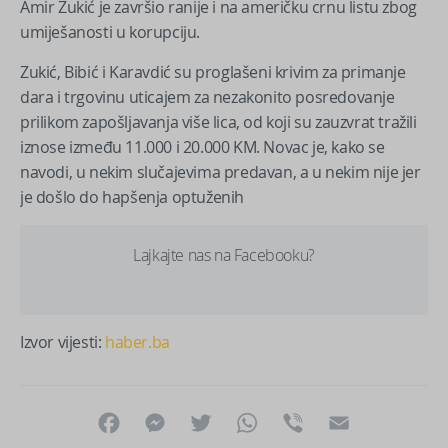
Amir Zukić je završio ranije i na američku crnu listu zbog
umiješanosti u korupciju.
Zukić, Bibić i Karavdić su proglašeni krivim za primanje
dara i trgovinu uticajem za nezakonito posredovanje
prilikom zapošljavanja više lica, od koji su zauzvrat tražili
iznose između 11.000 i 20.000 KM. Novac je, kako se
navodi, u nekim slučajevima predavan, a u nekim nije jer
je došlo do hapšenja optuženih
Lajkajte nas na Facebooku?
Izvor vijesti:
haber.ba
Facebook
Messenger
Twitter
WhatsApp
Viber
Email