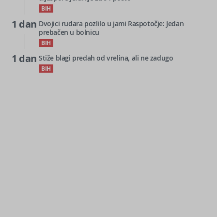
BIH
1 dan
Dvojici rudara pozlilo u jami Raspotočje: Jedan
prebačen u bolnicu
BIH
1 dan
Stiže blagi predah od vrelina, ali ne zadugo
BIH