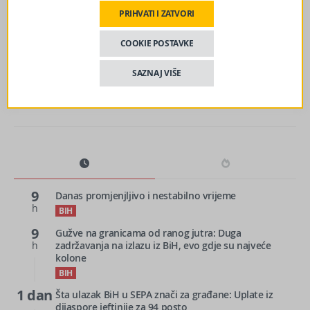
sljedeći članak
PRIHVATI I ZATVORI
Dodik odbio gostovanje s Konakovićem: Ne mogu da
debatujem s čovjekom kojeg finansira narkokartel,
COOKIE POSTAVKE
pristat ću ako dođe Bakir
SAZNAJ VIŠE
9
Danas promjenjljivo i nestabilno vrijeme
h
BIH
9
Gužve na granicama od ranog jutra: Duga
h
zadržavanja na izlazu iz BiH, evo gdje su najveće
kolone
BIH
1 dan
Šta ulazak BiH u SEPA znači za građane: Uplate iz
dijaspore jeftinije za 94 posto