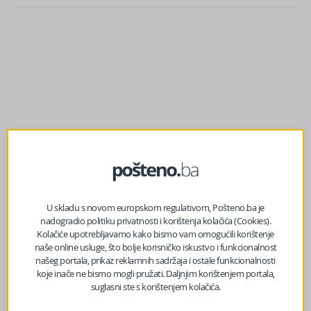
U skladu s novom europskom regulativom, Pošteno.ba je
nadogradio politiku privatnosti i korištenja kolačića (Cookies).
Kolačiće upotrebljavamo kako bismo vam omogućili korištenje
prethodni članak
naše online usluge, što bolje korisničko iskustvo i funkcionalnost
Ivan Boban izabran za predsjednika Glavnog odbora
našeg portala, prikaz reklamnih sadržaja i ostale funkcionalnosti
SDP-a BiH
koje inače ne bismo mogli pružati. Daljnjim korištenjem portala,
suglasni ste s korištenjem kolačića.