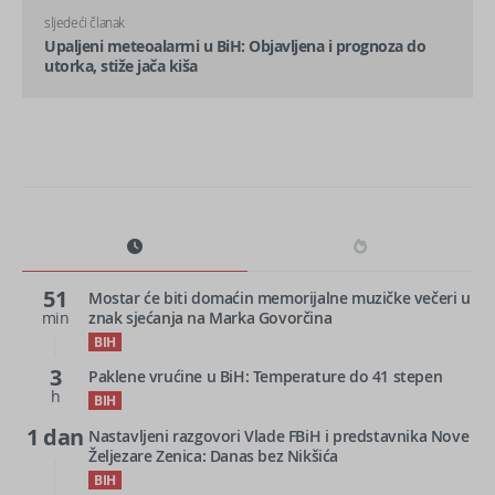
sljedeći članak
Upaljeni meteoalarmi u BiH: Objavljena i prognoza do
utorka, stiže jača kiša
51
Mostar će biti domaćin memorijalne muzičke večeri u
min
znak sjećanja na Marka Govorčina
BIH
3
Paklene vrućine u BiH: Temperature do 41 stepen
h
BIH
1 dan
Nastavljeni razgovori Vlade FBiH i predstavnika Nove
Željezare Zenica: Danas bez Nikšića
BIH