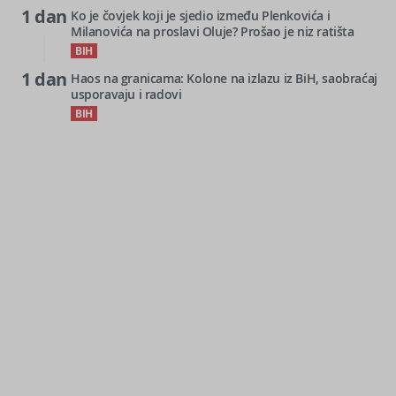
1 dan
Ko je čovjek koji je sjedio između Plenkovića i
Milanovića na proslavi Oluje? Prošao je niz ratišta
BIH
1 dan
Haos na granicama: Kolone na izlazu iz BiH, saobraćaj
usporavaju i radovi
BIH