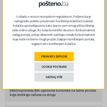
U skladu s novom europskom regulativom, Pošteno.ba je
nadogradio politiku privatnosti i korištenja kolačića (Cookies).
Kolačiće upotrebljavamo kako bismo vam omogućili korištenje
naše online usluge, što bolje korisničko iskustvo i funkcionalnost
našeg portala, prikaz reklamnih sadržaja i ostale funkcionalnosti
koje inače ne bismo mogli pružati. Daljnjim korištenjem portala,
suglasni ste s korištenjem kolačića.
PRIHVATI I ZATVORI
COOKIE POSTAVKE
SAZNAJ VIŠE
prethodni članak
Elektroprivreda BiH upozorila korisnike na lažne poruke
koje imitiraju račune za struju