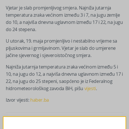
Vjetar je slab promjenljivog smjera. Najniža jutarnja
temperatura zraka većinom između 3 i 7, na jugu zemlje
do 10, a najviša dnevna uglavnom između 17 i 22, na jugu
do 24 stepena.
U utorak, 19. maja promjenljivo i nestabilno vrijeme sa
pljuskovima i grmljavinom. Vjetar je slab do umjerene
jačine sjevernog i sjeveroistočnog smjera.
Najniža jutarnja temperatura zraka većinom između 5 i
10, na jugu do 12, a najviša dnevna uglavnom između 17 i
22, na jugu do 25 stepeni, saopćeno je iz Federalnog
hidrometeorološkog zavoda BiH, pišu
vijesti
.
Izvor vijesti:
haber.ba
Facebook
Messenger
Twitter
WhatsApp
Viber
Email