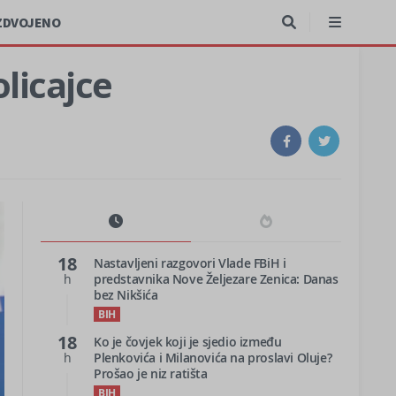
ZDVOJENO
olicajce
18
Nastavljeni razgovori Vlade FBiH i
h
predstavnika Nove Željezare Zenica: Danas
bez Nikšića
BIH
18
Ko je čovjek koji je sjedio između
h
Plenkovića i Milanovića na proslavi Oluje?
Prošao je niz ratišta
BIH