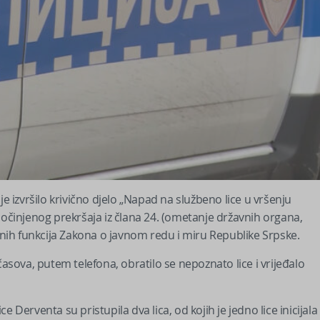
izvršilo krivično djelo „Napad na službeno lice u vršenju
og počinjenog prekršaja iz člana 24. (ometanje državnih organa,
avnih funkcija Zakona o javnom redu i miru Republike Srpske.
časova, putem telefona, obratilo se nepoznato lice i vrijeđalo
 Derventa su pristupila dva lica, od kojih je jedno lice inicijala