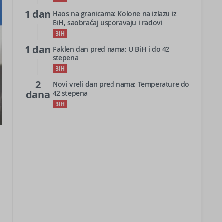
1 dan
Haos na granicama: Kolone na izlazu iz
BiH, saobraćaj usporavaju i radovi
BIH
1 dan
Paklen dan pred nama: U BiH i do 42
stepena
BIH
2
Novi vreli dan pred nama: Temperature do
dana
42 stepena
BIH