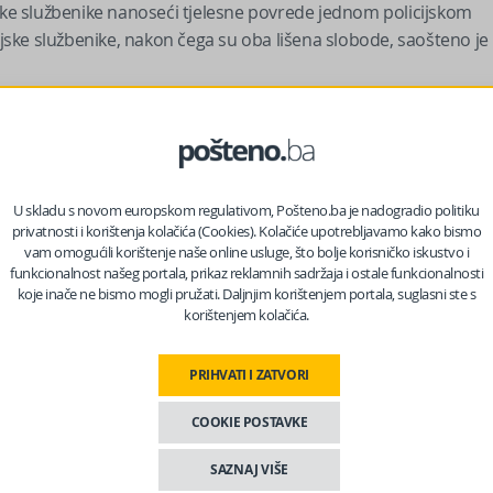
icijske službenike nanoseći tjelesne povrede jednom policijskom
licijske službenike, nakon čega su oba lišena slobode, saošteno je
U skladu s novom europskom regulativom, Pošteno.ba je nadogradio politiku
privatnosti i korištenja kolačića (Cookies). Kolačiće upotrebljavamo kako bismo
vam omogućili korištenje naše online usluge, što bolje korisničko iskustvo i
funkcionalnost našeg portala, prikaz reklamnih sadržaja i ostale funkcionalnosti
koje inače ne bismo mogli pružati. Daljnjim korištenjem portala, suglasni ste s
korištenjem kolačića.
PRIHVATI I ZATVORI
COOKIE POSTAVKE
la B.N. će uz izvještaj o izvršenom krivičnim djelu biti predato
icijala I.B. biti pokrenut prekršajni postupak, prenosi
SAZNAJ VIŠE