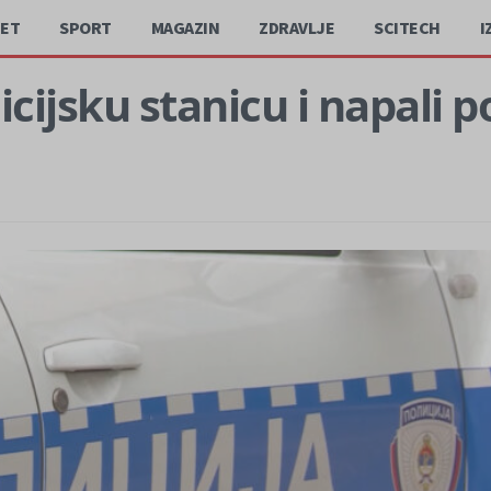
JET
SPORT
MAGAZIN
ZDRAVLJE
SCITECH
I
cijsku stanicu i napali p