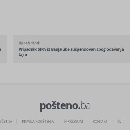
sljedeći članak
e
Pripadnik SIPA iz Banjaluke suspendovan zbog odavanja
tajni
pošteno.
ba
OČETNA
PRAVILA KORIŠTENJA
IMPRESSUM
KONTAKT