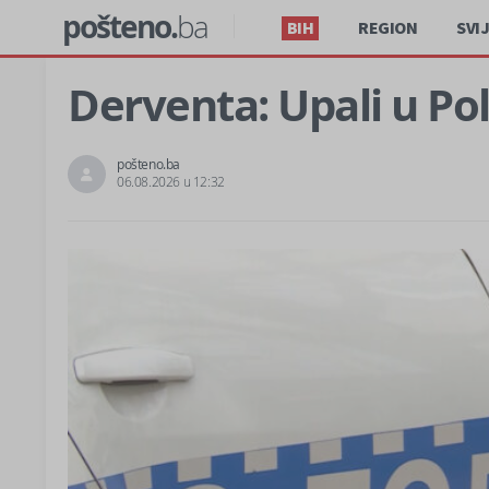
pošteno.
ba
BIH
REGION
SVI
Derventa: Upali u Poli
pošteno.ba
06.08.2026 u 12:32