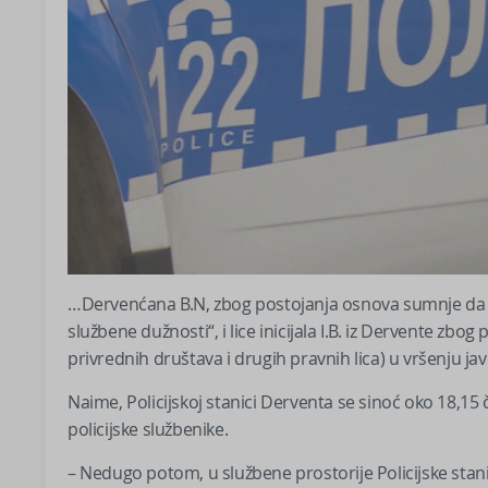
…Dervenćana B.N, zbog postojanja osnova sumnje da je 
službene dužnosti“, i lice inicijala I.B. iz Dervente zb
privrednih društava i drugih pravnih lica) u vršenju j
Naime, Policijskoj stanici Derventa se sinoć oko 18,15 
policijske službenike.
– Nedugo potom, u službene prostorije Policijske stanice