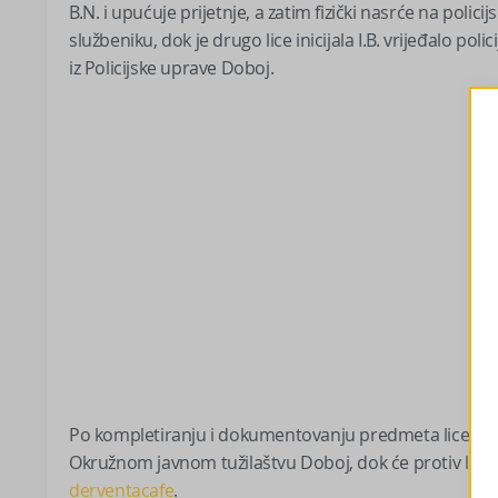
B.N. i upućuje prijetnje, a zatim fizički nasrće na pol
službeniku, dok je drugo lice inicijala I.B. vrijeđalo po
iz Policijske uprave Doboj.
Po kompletiranju i dokumentovanju predmeta lice inicija
Okružnom javnom tužilaštvu Doboj, dok će protiv lica in
derventacafe
.