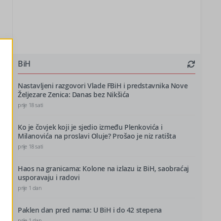
BiH
Nastavljeni razgovori Vlade FBiH i predstavnika Nove
Željezare Zenica: Danas bez Nikšića
prije 18 sati
Ko je čovjek koji je sjedio između Plenkovića i
Milanovića na proslavi Oluje? Prošao je niz ratišta
prije 18 sati
Haos na granicama: Kolone na izlazu iz BiH, saobraćaj
usporavaju i radovi
prije 1 dan
Paklen dan pred nama: U BiH i do 42 stepena
prije 1 dan