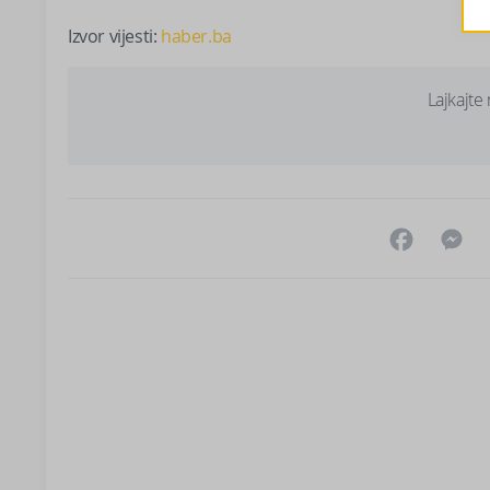
Izvor vijesti:
haber.ba
Lajkajte
Facebo
M