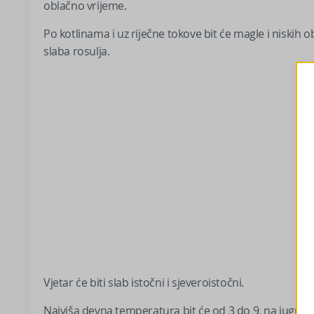
oblačno vrijeme.
Po kotlinama i uz riječne tokove bit će magle i nisk
slaba rosulja.
Vjetar će biti slab istočni i sjeveroistočni.
Najviša devna temperatura bit će od 3 do 9, na jugu d