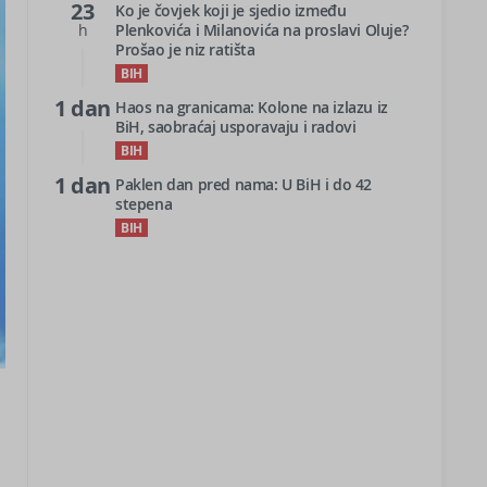
23
Ko je čovjek koji je sjedio između
h
Plenkovića i Milanovića na proslavi Oluje?
Prošao je niz ratišta
BIH
1 dan
Haos na granicama: Kolone na izlazu iz
BiH, saobraćaj usporavaju i radovi
BIH
1 dan
Paklen dan pred nama: U BiH i do 42
stepena
BIH