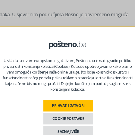
ih oblaka. U sjevernim područjima Bosne je povremeno moguća
U skladu s novom europskom regulativom, Pošteno.ba je nadogradio politiku
privatnosti i korištenja kolačića (Cookies). Kolačiće upotrebljavamo kako bismo
vam omogućili korištenje naše online usluge, što bolje korisničko iskustvo i
funkcionalnost našeg portala, prikaz reklamnih sadržaja i ostale funkcionalnosti
koje inače ne bismo mogli pružati. Daljnjim korištenjem portala, suglasni ste s
korištenjem kolačića.
PRIHVATI I ZATVORI
COOKIE POSTAVKE
SAZNAJ VIŠE
o 14 stepeni, saopšteno je iz FHMZ.