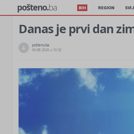
pošteno.
ba
BIH
REGION
SVI
Danas je prvi dan zi
pošteno.ba
06.08.2026 u 10:32