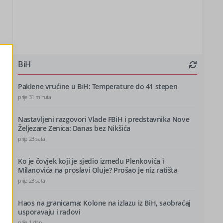
BiH
Paklene vrućine u BiH: Temperature do 41 stepen
prije 31 minuta
Nastavljeni razgovori Vlade FBiH i predstavnika Nove
Željezare Zenica: Danas bez Nikšića
prije 23 sata
Ko je čovjek koji je sjedio između Plenkovića i
Milanovića na proslavi Oluje? Prošao je niz ratišta
prije 23 sata
Haos na granicama: Kolone na izlazu iz BiH, saobraćaj
usporavaju i radovi
prije 1 dan