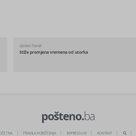
sljedeći članak
Stiže promjena vremena od utorka
pošteno.
ba
OČETNA
PRAVILA KORIŠTENJA
IMPRESSUM
KONTAKT