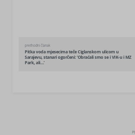
prethodni članak
Pitka voda mjesecima teče Ciglanskom ulicom u
Sarajevu, stanari ogorčeni: ‘Obraćali smo se i VIK-u i MZ
Park, ali…’
P