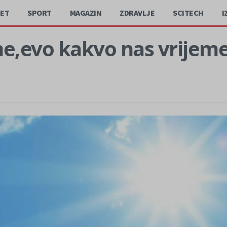
JET
SPORT
MAGAZIN
ZDRAVLJE
SCITECH
I
me,evo kakvo nas vrijem