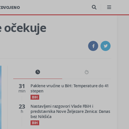
ZDVOJENO
e očekuje
31
Paklene vrućine u BiH: Temperature do 41
min
stepen
BIH
23
Nastavljeni razgovori Vlade FBiH i
h
predstavnika Nove Željezare Zenica: Danas
bez Nikšića
BIH