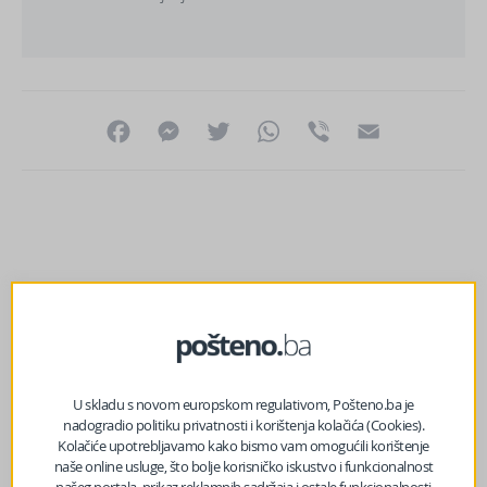
Facebook
Messenger
Twitter
WhatsApp
Viber
Email
U skladu s novom europskom regulativom, Pošteno.ba je
nadogradio politiku privatnosti i korištenja kolačića (Cookies).
Kolačiće upotrebljavamo kako bismo vam omogućili korištenje
naše online usluge, što bolje korisničko iskustvo i funkcionalnost