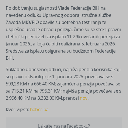
Po dobivanju suglasnosti Vlade Federacije BiH na
navedenu odluku Upravnog odbora, stručne službe
Zavoda MIO/PIO obavile su potrebna testiranja te
uspješno uradile obradu penzija, čime su se stekli pravni
i tehnički preduvjeti za isplatu 11,2 % uvećanih penzija za
januar 2026., a koja će biti realizirana 5. februara 2026.
Sredstva za isplatu osigurana su budžetom Federacije
BiH.
Sukladno donesenoj odluci, najniža penzija korisnika koji
su pravo ostvarili prije 1. januara 2026. povećava se s
599,28 KM na 666,40 KM; zajamčena penzija povećava se
sa 715,21 KM na 795,31 KM; najviša penzija povećava se s
2.996,40 KM na 3.332,00 KM.prenosi
novi
.
Izvor vijesti:
haber.ba
Lajkajte nas na Facebooku?