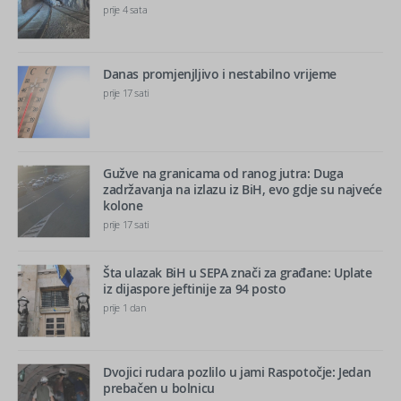
prije 4 sata
Danas promjenjljivo i nestabilno vrijeme
prije 17 sati
Gužve na granicama od ranog jutra: Duga
zadržavanja na izlazu iz BiH, evo gdje su najveće
kolone
prije 17 sati
Šta ulazak BiH u SEPA znači za građane: Uplate
iz dijaspore jeftinije za 94 posto
prije 1 dan
Dvojici rudara pozlilo u jami Raspotočje: Jedan
prebačen u bolnicu