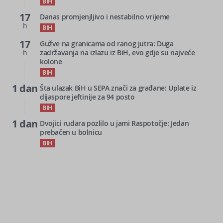
BIH
17
Danas promjenjljivo i nestabilno vrijeme
h
BIH
17
Gužve na granicama od ranog jutra: Duga
h
zadržavanja na izlazu iz BiH, evo gdje su najveće
kolone
BIH
1 dan
Šta ulazak BiH u SEPA znači za građane: Uplate iz
dijaspore jeftinije za 94 posto
BIH
1 dan
Dvojici rudara pozlilo u jami Raspotočje: Jedan
prebačen u bolnicu
BIH