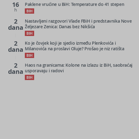
16
Paklene vrućine u BiH: Temperature do 41 stepen
h
BIH
2
Nastavljeni razgovori Vlade FBiH i predstavnika Nove
dana
Željezare Zenica: Danas bez Nikšića
BIH
2
Ko je čovjek koji je sjedio između Plenkovića i
dana
Milanovića na proslavi Oluje? Prošao je niz ratišta
BIH
2
Haos na granicama: Kolone na izlazu iz BiH, saobraćaj
dana
usporavaju i radovi
BIH