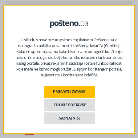
prethodni članak
Prvi mart, Dan nezavisnosti BiH, ove godine pada u
nedjelju i ne prenosi se na ponedjeljak
U skladu s novom europskom regulativom, Pošteno.ba je
sljedeći članak
nadogradio politiku privatnosti i korištenja kolačića (Cookies).
“S Iranom je teško jer donose teološke, a ne geopolitičke
Kolačiće upotrebljavamo kako bismo vam omogućili korištenje
odluke”
naše online usluge, što bolje korisničko iskustvo i funkcionalnost
našeg portala, prikaz reklamnih sadržaja i ostale funkcionalnosti
koje inače ne bismo mogli pružati. Daljnjim korištenjem portala,
suglasni ste s korištenjem kolačića.
PRIHVATI I ZATVORI
COOKIE POSTAVKE
SAZNAJ VIŠE
14
Mostar će biti domaćin memorijalne muzičke večeri u
h
znak sjećanja na Marka Govorčina
BIH