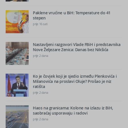
Paklene vrućine u BiH: Temperature do 41
stepen
prije 16 sati
Nastavljeni razgovori Vlade FBiH i predstavnika
Nove Željezare Zenica: Danas bez Nikšića
prije 2 dana
Ko je čovjek koji je sjedio između Plenkovića i
Milanovića na proslavi Oluje? Prošao je niz
ratišta
prije 2 dana
Haos na granicama: Kolone na izlazu iz BiH,
saobraćaj usporavaju i radovi
prije 2 dana