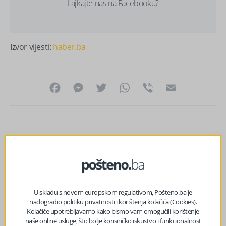
Lajkajte nas na Facebooku?
Izvor vijesti:
haber.ba
Facebook
Messenger
Twitter
WhatsApp
Viber
Email
U skladu s novom europskom regulativom, Pošteno.ba je
nadogradio politiku privatnosti i korištenja kolačića (Cookies).
Kolačiće upotrebljavamo kako bismo vam omogućili korištenje
naše online usluge, što bolje korisničko iskustvo i funkcionalnost