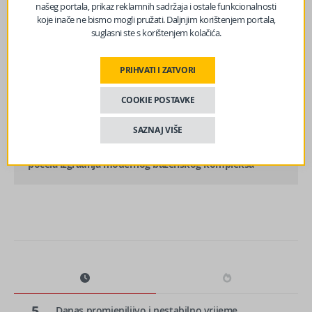
našeg portala, prikaz reklamnih sadržaja i ostale funkcionalnosti
koje inače ne bismo mogli pružati. Daljnjim korištenjem portala,
suglasni ste s korištenjem kolačića.
PRIHVATI I ZATVORI
prethodni članak
Odgođeno suđenje za prijetnje sutkinji Seni Uzunović
COOKIE POSTAVKE
SAZNAJ VIŠE
sljedeći članak
Investicija vrijedna 4 miliona KM: U blizini Sarajeva
počela izgradnja modernog bazenskog kompleksa
5
Danas promjenjljivo i nestabilno vrijeme