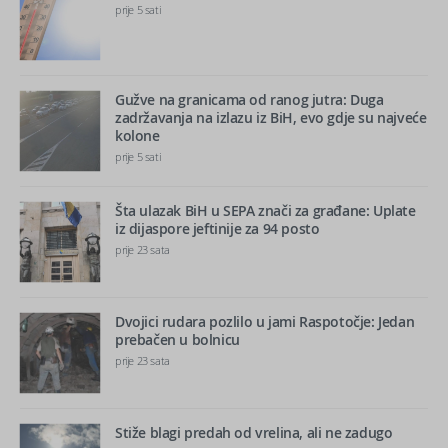
prije 5 sati
Gužve na granicama od ranog jutra: Duga
zadržavanja na izlazu iz BiH, evo gdje su najveće
kolone
prije 5 sati
Šta ulazak BiH u SEPA znači za građane: Uplate
iz dijaspore jeftinije za 94 posto
prije 23 sata
Dvojici rudara pozlilo u jami Raspotočje: Jedan
prebačen u bolnicu
prije 23 sata
Stiže blagi predah od vrelina, ali ne zadugo