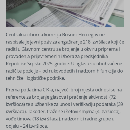
Centralna izborna komisija Bosne i Hercegovine
raspisala je javni poziv za angažiranje 218 izvršilaca koji će
raditi u Glavnom centru za brojanje u okviru priprema i
provođenja prijevremenih izbora za predsjednika
Republike Srpske 2025. godine. U oglasu su obuhvaćene
različite pozicije – od rukovodećih i nadzornih funkcija do
tehničke i logističke podrške.
Prema podacima CIK-a, najveći broj mjesta odnosi se na
referente za brojanje glasova i praćenje aktivnosti (72
izvršioca) te službenike za unos i verifikaciju podataka (39
izvršilaca). Također, traže se i šefovi smjena (4 izvršioca),
vođe timova (18 izvršilaca), nadzornici radne grupe u
odjelu – 24 izvršioca.