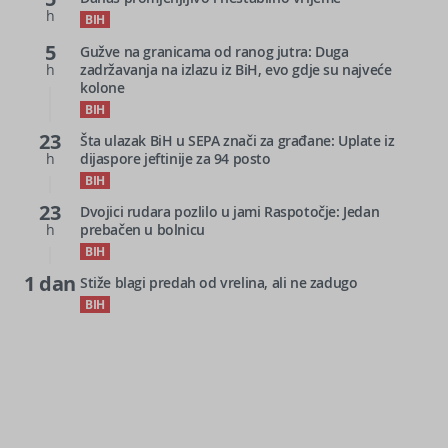
h
BIH
5
Gužve na granicama od ranog jutra: Duga
h
zadržavanja na izlazu iz BiH, evo gdje su najveće
kolone
BIH
23
Šta ulazak BiH u SEPA znači za građane: Uplate iz
h
dijaspore jeftinije za 94 posto
BIH
23
Dvojici rudara pozlilo u jami Raspotočje: Jedan
h
prebačen u bolnicu
BIH
1 dan
Stiže blagi predah od vrelina, ali ne zadugo
BIH