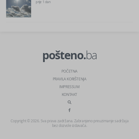
prije 1 dan
pošteno.
ba
POČETNA
PRAVILA KORIŠTENJA
IMPRESSUM
KONTAKT
Copyright © 2026. Sva prava zadržana. Zabranjeno preuzimanje sadržaja
bez dozvole izdavača.