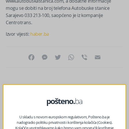
www.autobuskastanica.com, a dodatne informacije
mogu se dobiti na broj telefona Autobuske stanice
Sarajevo 033 213-100, saopćeno je iz kompanije
Centrotrans.
Izvor vijesti:
haber.ba
Facebook
Messenger
Twitter
WhatsApp
Viber
Email
U skladu s novom europskom regulativom, Pošteno.ba je
nadogradio politiku privatnosti i korištenja kolačića (Cookies).
Kolačiće upotrebljavamo kako bismo vam omogućili korištenje