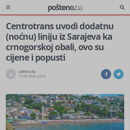
pošteno.
ba
Centrotrans uvodi dodatnu
(noćnu) liniju iz Sarajeva ka
crnogorskoj obali, ovo su
cijene i popusti
pošteno.ba
10.08.2026 u 8:32