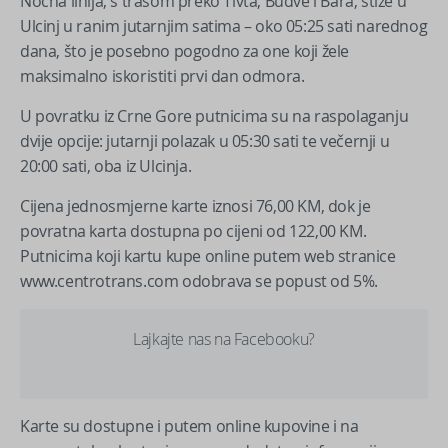
Noćna linija, s trasom preko Tivta, Budve i Bara, stiže u
Ulcinj u ranim jutarnjim satima – oko 05:25 sati narednog
dana, što je posebno pogodno za one koji žele
maksimalno iskoristiti prvi dan odmora.
U povratku iz Crne Gore putnicima su na raspolaganju
dvije opcije: jutarnji polazak u 05:30 sati te večernji u
20:00 sati, oba iz Ulcinja.
Cijena jednosmjerne karte iznosi 76,00 KM, dok je
povratna karta dostupna po cijeni od 122,00 KM.
Putnicima koji kartu kupe online putem web stranice
www.centrotrans.com odobrava se popust od 5%.
Lajkajte nas na Facebooku?
Karte su dostupne i putem online kupovine i na