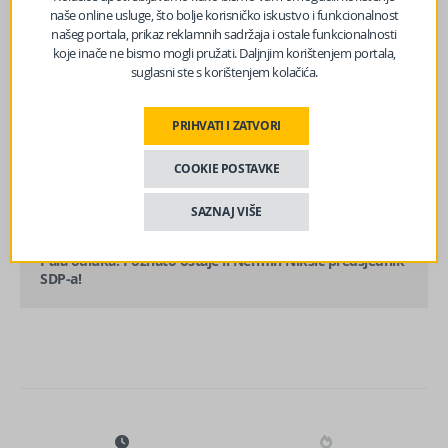
naše online usluge, što bolje korisničko iskustvo i funkcionalnost
našeg portala, prikaz reklamnih sadržaja i ostale funkcionalnosti
koje inače ne bismo mogli pružati. Daljnjim korištenjem portala,
suglasni ste s korištenjem kolačića.
PRIHVATI I ZATVORI
prethodni članak
Košarac odgovoran što su bh. kompanije u opasnosti da
im se zabrani učešće u javnim nabavkama u EU!?
COOKIE POSTAVKE
SAZNAJ VIŠE
sljedeći članak
Pala odluka: Poznato ostaje li Nermin Nikšić predsjednik
SDP-a!