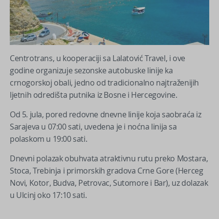
Centrotrans, u kooperaciji sa Lalatović Travel, i ove
godine organizuje sezonske autobuske linije ka
crnogorskoj obali, jedno od tradicionalno najtraženijih
ljetnih odredišta putnika iz Bosne i Hercegovine.
Od 5. jula, pored redovne dnevne linije koja saobraća iz
Sarajeva u 07:00 sati, uvedena je i noćna linija sa
polaskom u 19:00 sati.
Dnevni polazak obuhvata atraktivnu rutu preko Mostara,
Stoca, Trebinja i primorskih gradova Crne Gore (Herceg
Novi, Kotor, Budva, Petrovac, Sutomore i Bar), uz dolazak
u Ulcinj oko 17:10 sati.