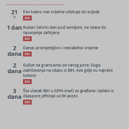
21
Evo kakvo nas vrijeme očekuje do srijede
h
BIH
1 dan
Rudari četvrti dan pod zemljom, ne izlaze do
ispunjenja zahtjeva
BIH
2
Danas promjenjljivo i nestabilno vrijeme
dana
BIH
2
Gužve na granicama od ranog jutra: Duga
dana
zadržavanja na izlazu iz BiH, evo gdje su najveće
kolone
BIH
3
Šta ulazak BiH u SEPA znači za građane: Uplate iz
dana
dijaspore jeftinije za 94 posto
BIH