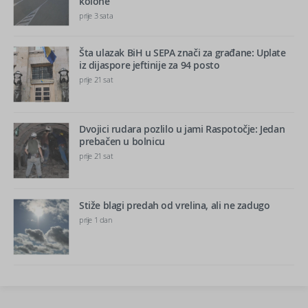
kolone
prije 3 sata
Šta ulazak BiH u SEPA znači za građane: Uplate
iz dijaspore jeftinije za 94 posto
prije 21 sat
Dvojici rudara pozlilo u jami Raspotočje: Jedan
prebačen u bolnicu
prije 21 sat
Stiže blagi predah od vrelina, ali ne zadugo
prije 1 dan