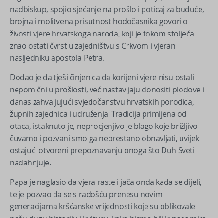
nadbiskup, spojio sjećanje na prošlo i poticaj za buduće,
brojna i molitvena prisutnost hodočasnika govori o
živosti vjere hrvatskoga naroda, koji je tokom stoljeća
znao ostati čvrst u zajedništvu s Crkvom i vjeran
nasljedniku apostola Petra.
Dodao je da tješi činjenica da korijeni vjere nisu ostali
nepomični u prošlosti, već nastavljaju donositi plodove i
danas zahvaljujući svjedočanstvu hrvatskih porodica,
župnih zajednica i udruženja. Tradicija primljena od
otaca, istaknuto je, neprocjenjivo je blago koje brižljivo
čuvamo i pozvani smo ga neprestano obnavljati, uvijek
ostajući otvoreni prepoznavanju onoga što Duh Sveti
nadahnjuje.
Papa je naglasio da vjera raste i jača onda kada se dijeli,
te je pozvao da se s radošću prenesu novim
generacijama kršćanske vrijednosti koje su oblikovale