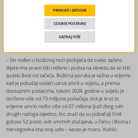
Dodao je da raste broj djece izložene nasilju u porodici,
školi, zajednici i u digitalnom prostoru, uz podatak da je
PRIHVATI I ZATVORI
više od polovine dječaka i djevojčica najmanje jednom
COOKIE POSTAVKE
bilo tome izloženo, verbalno, fizički, seksualno ili
psihološki. Naspram tim žalosnim pojavama, istaknuo je
SAZNAJ VIŠE
božićnu poruku da svako dijete ima pravo na sigurnost,
dostojanstveno odrastanje i okruženje koje ga štiti.
– Sin rođen u božićnoj noći podsjeća da svako začeto
dijete ima pravo biti rođeno i poziva na obvezu da se štiti
ljudski život od začeća. Božićna poruka je važna u vrijeme
kad je pobačaj vodeći uzrok smrti u svijetu, a prema
dostupnim podacima, tokom 2024. godine u svijetu je
izvršeno više od 73 milijuna pobačaja, dok je kroz to
vrijeme umrlo nešto više od 67 miliona ljudi zbog svih
drugih razloga zajedno, što znači da su pobačaji činili
gotovo 52 posto svih smrtnih slučajeva, u čemu i Bosna i
Hercegovina ima svoj udio – kazao je mons. Vukšić.