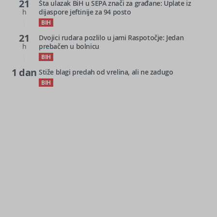
21
Šta ulazak BiH u SEPA znači za građane: Uplate iz
h
dijaspore jeftinije za 94 posto
BIH
21
Dvojici rudara pozlilo u jami Raspotočje: Jedan
h
prebačen u bolnicu
BIH
1 dan
Stiže blagi predah od vrelina, ali ne zadugo
BIH