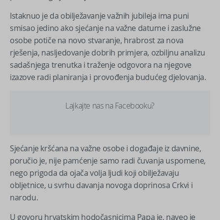
Istaknuo je da obilježavanje važnih jubileja ima puni
smisao jedino ako sjećanje na važne datume i zaslužne
osobe potiče na novo stvaranje, hrabrost za nova
rješenja, nasljedovanje dobrih primjera, ozbiljnu analizu
sadašnjega trenutka i traženje odgovora na njegove
izazove radi planiranja i provođenja budućeg djelovanja.
Lajkajte nas na Facebooku?
Sjećanje kršćana na važne osobe i događaje iz davnine,
poručio je, nije pamćenje samo radi čuvanja uspomene,
nego prigoda da ojača volja ljudi koji obilježavaju
obljetnice, u svrhu davanja novoga doprinosa Crkvi i
narodu.
U govoru hrvatskim hodočasnicima Papa je, naveo je