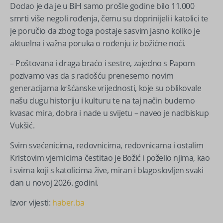
Dodao je da je u BiH samo prošle godine bilo 11.000
smrti više negoli rođenja, čemu su doprinijeli i katolici te
je poručio da zbog toga postaje sasvim jasno koliko je
aktuelna i važna poruka o rođenju iz božićne noći.
– Poštovana i draga braćo i sestre, zajedno s Papom
pozivamo vas da s radošću prenesemo novim
generacijama kršćanske vrijednosti, koje su oblikovale
našu dugu historiju i kulturu te na taj način budemo
kvasac mira, dobra i nade u svijetu – naveo je nadbiskup
Vukšić.
Svim svećenicima, redovnicima, redovnicama i ostalim
Kristovim vjernicima čestitao je Božić i poželio njima, kao
i svima koji s katolicima žive, miran i blagoslovljen svaki
dan u novoj 2026. godini.
Izvor vijesti:
haber.ba