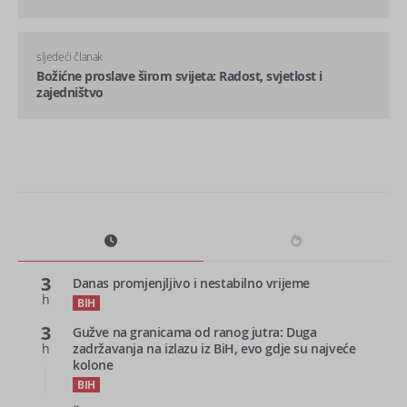
sljedeći članak
Božićne proslave širom svijeta: Radost, svjetlost i
zajedništvo
3
Danas promjenjljivo i nestabilno vrijeme
h
BIH
3
Gužve na granicama od ranog jutra: Duga
h
zadržavanja na izlazu iz BiH, evo gdje su najveće
kolone
BIH