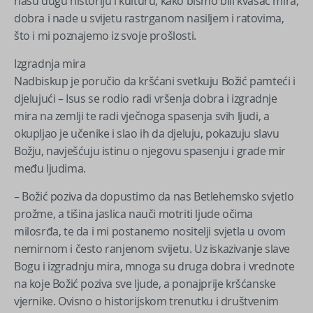
našu dugu historiju i kulturu, kako bismo bili kvasac mira,
dobra i nade u svijetu rastrganom nasiljem i ratovima,
što i mi poznajemo iz svoje prošlosti.
Izgradnja mira
Nadbiskup je poručio da kršćani svetkuju Božić pamteći i
djelujući – Isus se rodio radi vršenja dobra i izgradnje
mira na zemlji te radi vječnoga spasenja svih ljudi, a
okupljao je učenike i slao ih da djeluju, pokazuju slavu
Božju, navješćuju istinu o njegovu spasenju i grade mir
među ljudima.
– Božić poziva da dopustimo da nas Betlehemsko svjetlo
prožme, a tišina jaslica nauči motriti ljude očima
milosrđa, te da i mi postanemo nositelji svjetla u ovom
nemirnom i često ranjenom svijetu. Uz iskazivanje slave
Bogu i izgradnju mira, mnoga su druga dobra i vrednote
na koje Božić poziva sve ljude, a ponajprije kršćanske
vjernike. Ovisno o historijskom trenutku i društvenim