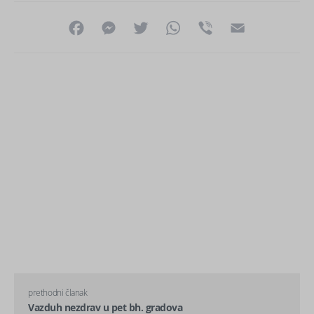
Facebook
Messenger
Twitter
WhatsApp
Viber
Email
prethodni članak
Vazduh nezdrav u pet bh. gradova