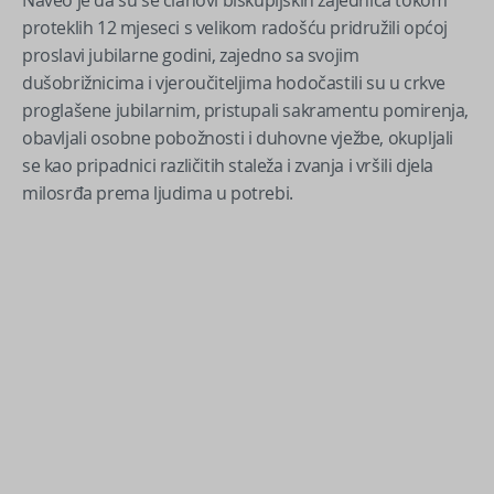
Naveo je da su se članovi biskupijskih zajednica tokom
proteklih 12 mjeseci s velikom radošću pridružili općoj
proslavi jubilarne godini, zajedno sa svojim
dušobrižnicima i vjeroučiteljima hodočastili su u crkve
proglašene jubilarnim, pristupali sakramentu pomirenja,
obavljali osobne pobožnosti i duhovne vježbe, okupljali
se kao pripadnici različitih staleža i zvanja i vršili djela
milosrđa prema ljudima u potrebi.