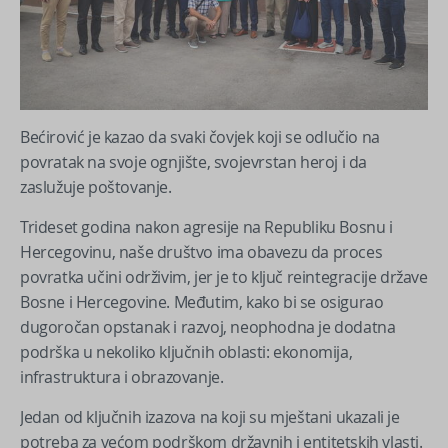
Bećirović je kazao da svaki čovjek koji se odlučio na
povratak na svoje ognjište, svojevrstan heroj i da
zaslužuje poštovanje.
Trideset godina nakon agresije na Republiku Bosnu i
Hercegovinu, naše društvo ima obavezu da proces
povratka učini održivim, jer je to ključ reintegracije države
Bosne i Hercegovine. Međutim, kako bi se osigurao
dugoročan opstanak i razvoj, neophodna je dodatna
podrška u nekoliko ključnih oblasti: ekonomija,
infrastruktura i obrazovanje.
Jedan od ključnih izazova na koji su mještani ukazali je
potreba za većom podrškom državnih i entitetskih vlasti.