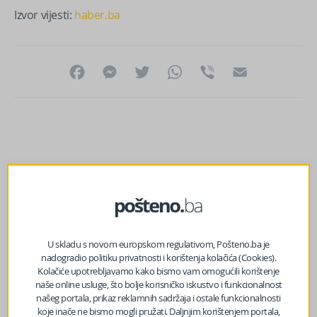
Izvor vijesti:
haber.ba
Facebook
Messenger
Twitter
WhatsApp
Viber
Email
U skladu s novom europskom regulativom, Pošteno.ba je
nadogradio politiku privatnosti i korištenja kolačića (Cookies).
Kolačiće upotrebljavamo kako bismo vam omogućili korištenje
naše online usluge, što bolje korisničko iskustvo i funkcionalnost
našeg portala, prikaz reklamnih sadržaja i ostale funkcionalnosti
koje inače ne bismo mogli pružati. Daljnjim korištenjem portala,