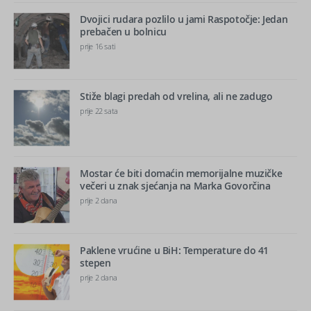
Dvojici rudara pozlilo u jami Raspotočje: Jedan
prebačen u bolnicu
prije 16 sati
Stiže blagi predah od vrelina, ali ne zadugo
prije 22 sata
Mostar će biti domaćin memorijalne muzičke
večeri u znak sjećanja na Marka Govorčina
prije 2 dana
Paklene vrućine u BiH: Temperature do 41
stepen
prije 2 dana