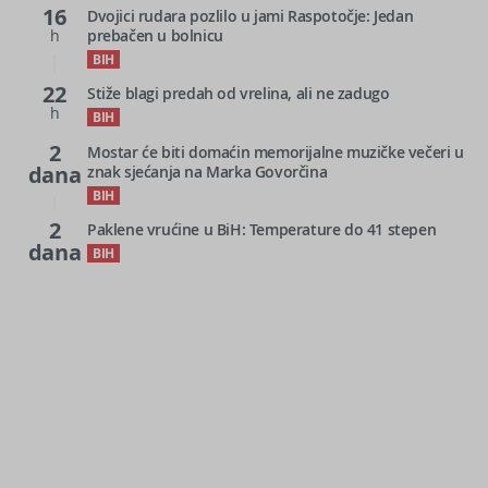
16
Dvojici rudara pozlilo u jami Raspotočje: Jedan
h
prebačen u bolnicu
BIH
22
Stiže blagi predah od vrelina, ali ne zadugo
h
BIH
2
Mostar će biti domaćin memorijalne muzičke večeri u
dana
znak sjećanja na Marka Govorčina
BIH
2
Paklene vrućine u BiH: Temperature do 41 stepen
dana
BIH