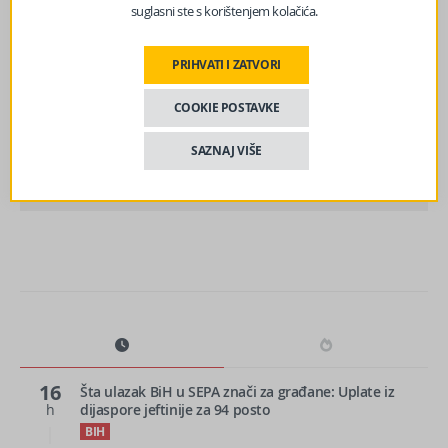
suglasni ste s korištenjem kolačića.
prethodni članak
Stiže li nam kiša? Meteorolozi imaju dobre vijesti… A evo
PRIHVATI I ZATVORI
kakvo će vrijeme biti narednih dana
COOKIE POSTAVKE
sljedeći članak
SAZNAJ VIŠE
Novi toplotni val od ponedjeljka: Temperature do 42
stepena, oboren rekord u Sarajevu
16
Šta ulazak BiH u SEPA znači za građane: Uplate iz
h
dijaspore jeftinije za 94 posto
BIH