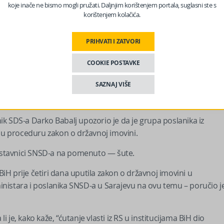
Radovan Kovačević rekao je da je stav SNSD-a opštepoznat –
koje inače ne bismo mogli pružati. Daljnjim korištenjem portala, suglasni ste s
korištenjem kolačića.
SD-a, rekao je: “Dok Kristijan Šmit i Bošnjaci nisu umjesto našeg
PRIHVATI I ZATVORI
lozi nisu mogli biti uvršteni na dnevni red”.
COOKIE POSTAVKE
 nas na Facebooku?
SAZNAJ VIŠE
k SDS-a Darko Babalj upozorio je da je grupa poslanika iz
rnu proceduru zakon o državnoj imovini.
edstavnici SNSD-a na pomenuto — šute.
BiH prije četiri dana uputila zakon o državnoj imovini u
nistara i poslanika SNSD-a u Sarajevu na ovu temu – poručio j
je, kako kaže, “ćutanje vlasti iz RS u institucijama BiH dio