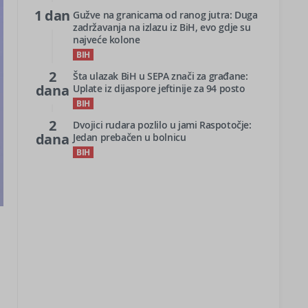
1 dan
Gužve na granicama od ranog jutra: Duga
zadržavanja na izlazu iz BiH, evo gdje su
najveće kolone
BIH
2
Šta ulazak BiH u SEPA znači za građane:
dana
Uplate iz dijaspore jeftinije za 94 posto
BIH
2
Dvojici rudara pozlilo u jami Raspotočje:
dana
Jedan prebačen u bolnicu
BIH