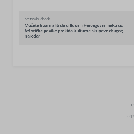
prethodni članak
Možete li zamisliti da u Bosni i Hercegovini neko uz
fašističke povike prekida kulturne skupove drugog
naroda?
P
Copy