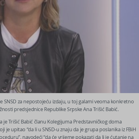
uje SNSD za nepostojeću izdaju, u toj galami veoma konkretno
dužnosti predsjednice Republike Srpske Ana Trišić Babić.
a je Trišić Babić članu Kolegijuma Predstavničkog doma
i je upitao “da li u SNSD-u znaju da je grupa poslanika iz FBiH
oceduru”, navodeći “da će vrijeme pokazati da li je ćutanje na