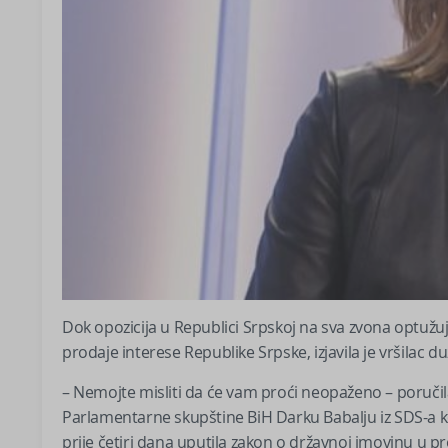
Dok opozicija u Republici Srpskoj na sva zvona optuž
prodaje interese Republike Srpske, izjavila je vršilac 
– Nemojte misliti da će vam proći neopaženo – poručil
Parlamentarne skupštine BiH Darku Babalju iz SDS-a koj
prije četiri dana uputila zakon o državnoj imovinu u pr