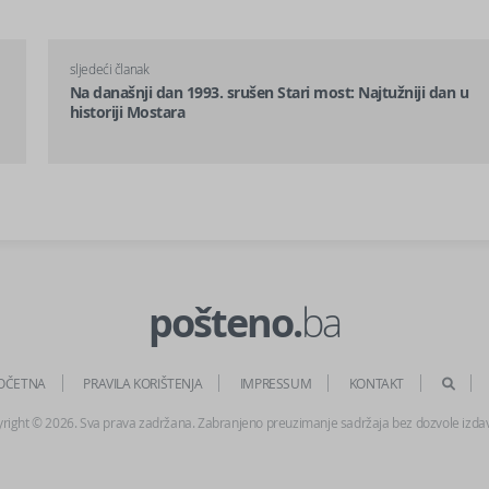
sljedeći članak
Na današnji dan 1993. srušen Stari most: Najtužniji dan u
historiji Mostara
pošteno.
ba
OČETNA
PRAVILA KORIŠTENJA
IMPRESSUM
KONTAKT
right © 2026. Sva prava zadržana. Zabranjeno preuzimanje sadržaja bez dozvole izda