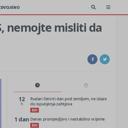
ZDVOJENO
S, nemojte misliti da
12
Rudari četvrti dan pod zemljom, ne izlaze
h
do ispunjenja zahtjeva
BIH
1 dan
Danas promjenjljivo i nestabilno vrijeme
BIH