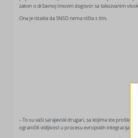
zakon o državnoj imovini dogovor sa takozvanim viso
Ona je istakla da SNSD nema ništa s tim.
– To su vaši sarajevski drugari, sa kojima ste prošle se
ograničili vidljivost u procesu evropskih integracija – na