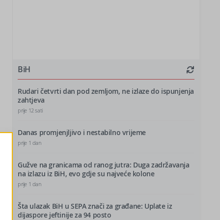
BiH
Rudari četvrti dan pod zemljom, ne izlaze do ispunjenja
zahtjeva
prije 12 sati
Danas promjenjljivo i nestabilno vrijeme
prije 1 dan
Gužve na granicama od ranog jutra: Duga zadržavanja
na izlazu iz BiH, evo gdje su najveće kolone
prije 1 dan
Šta ulazak BiH u SEPA znači za građane: Uplate iz
dijaspore jeftinije za 94 posto