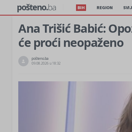
pošteno.
ba
BIH
REGION
SVI
Ana Trišić Babić: Opo
će proći neopaženo
pošteno.ba
09.08.2026 u 18:32