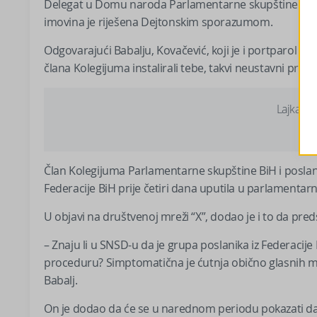
Delegat u Domu naroda Parlamentarne skupštine BiH 
imovina je riješena Dejtonskim sporazumom.
Odgovarajući Babalju, Kovačević, koji je i portparol SN
člana Kolegijuma instalirali tebe, takvi neustavni prijed
Lajkajte
Član Kolegijuma Parlamentarne skupštine BiH i poslani
Federacije BiH prije četiri dana uputila u parlamenta
U objavi na društvenoj mreži “X”, dodao je i to da pr
– Znaju li u SNSD-u da je grupa poslanika iz Federacije 
proceduru? Simptomatična je ćutnja obično glasnih mi
Babalj.
On je dodao da će se u narednom periodu pokazati da li 