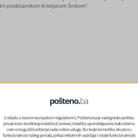
kim predstavnikom Kristijanom Šmitom”.
U skladu s novom europskom regulativom, Pošteno.ba je nadogradio politiku
dmice izglasali formiranje nove institucije na nivou BiH, a RS
privatnosti i korištenja kolačića (Cookies). Kolačiće upotrebljavamo kako bismo
glasila je Trišić Babić, za Srnu.
vam omogućili korištenje naše online usluge, što bolje korisničko iskustvo i
funkcionalnost našeg portala, prikaz reklamnih sadržaja i ostale funkcionalnosti