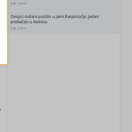
prije 2 dana
Dvojici rudara pozlilo u jami Raspotočje: Jedan
prebačen u bolnicu
prije 2 dana
e