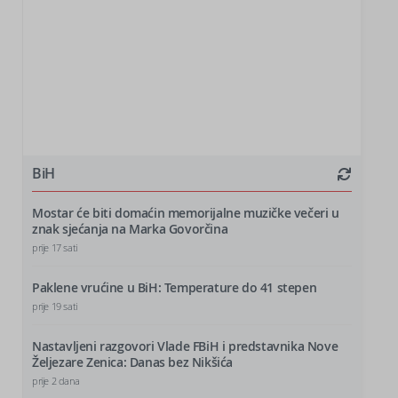
BiH
Mostar će biti domaćin memorijalne muzičke večeri u
znak sjećanja na Marka Govorčina
prije 17 sati
Paklene vrućine u BiH: Temperature do 41 stepen
prije 19 sati
Nastavljeni razgovori Vlade FBiH i predstavnika Nove
Željezare Zenica: Danas bez Nikšića
prije 2 dana