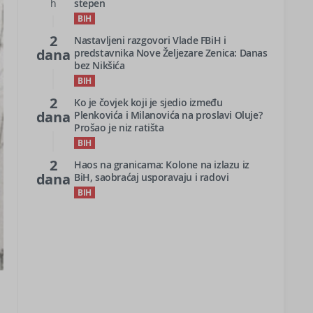
h
stepen
BIH
2
Nastavljeni razgovori Vlade FBiH i
dana
predstavnika Nove Željezare Zenica: Danas
bez Nikšića
BIH
2
Ko je čovjek koji je sjedio između
dana
Plenkovića i Milanovića na proslavi Oluje?
Prošao je niz ratišta
BIH
2
Haos na granicama: Kolone na izlazu iz
dana
BiH, saobraćaj usporavaju i radovi
BIH