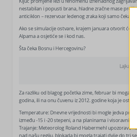
Ključ promjene leži u fenomenu iznenadnog zagrijavanja
nestabilan i popusti brana, hladne zračne mase prelij
anticiklon – rezervoar ledenog zraka koji samo čeka 
Ako se simulacije ostvare, krajem januara otvorit će se
Alpama a osjetiće se i kod nas.
Šta čeka Bosnu i Hercegovinu?
Lajkajte
Za razliku od blagog početka zime, februar bi mogao do
godina, ili na onu čuvenu iz 2012. godine koja je osta
Temperature: Dnevne vrijednosti bi mogle jedva prelazi
između -15 i -20 stepeni, a na planinama i visoravnima i
Trajanje: Meteorolog Roland Habermehl upozorava na
nad našu regiju, blokada bi mogla trajati dvije do tri s