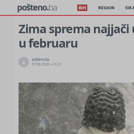
pošteno.
ba
BIH
REGION
SVI
Zima sprema najjači u
u februaru
pošteno.ba
07.08.2026 u 16:31