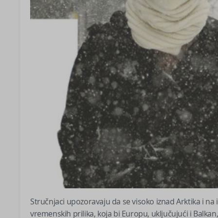
Stručnjaci upozoravaju da se visoko iznad Arktika i na
vremenskih prilika, koja bi Europu, uključujući i Balkan