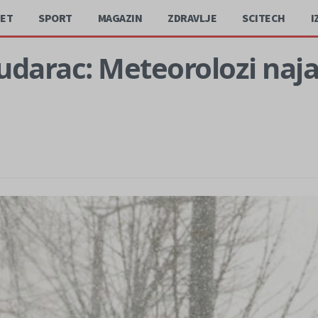
JET
SPORT
MAGAZIN
ZDRAVLJE
SCITECH
I
darac: Meteorolozi najav