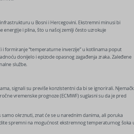
infrastrukturu u Bosni i Hercegovini. Ekstremni minusi bi
energije i plina, što u našoj zemlji često uzrokuje
i i formiranje “temperaturne inverzije” u kotlinama poput
 hladnoću donijelo i epizode opasnog zagađenja zraka. Zaleđene
nalne službe.
, signali su previše konzistentni da bi se ignorirali. Njemačk
oročne vremenske prognoze (ECMWF) suglasni su da je pred
as samo okrznuti, znat će se u narednim danima, ali poruka
i budite spremni na mogućnost ekstremnog temperaturnog šoka 