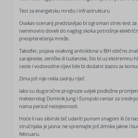
Test za energetsku mrežu i infrastrukturu
Ovakav scenarij predstavljao bi ogroman stres-test za 
neminovno doveli do naglog skoka potrošnje električne 
preopterećenja mreže.
Također, pojava ovakvog anticiklona u BiH obično znač
sarajevske, zeničke ili tuzlanske, što bi uz ekstremnu
ceste i vodovodne cijevi bile bi dodatni izazov za komu
Zima još nije rekla zadnju riječ
Iako su dugoročne prognoze uvijek podložne promjenama
meteorolog Dominik Jung i Europski centar za srednj
nama period neizvjesnosti.
Hoće li nas sibirski bič udariti punom snagom ili će n
stručnjaka je jasna: ne spremajte još zimske jakne 
februaru.