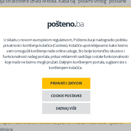
 stratosfere iznad Arktika. Kada taj “polarni vrtlog” postane
evaju se prema jugu. Istovremeno, iznad Rusije jača snažan
da krene prema zapadu.
 “autoput” za sibirski zrak koji će putovati direktno prema
U skladu s novom europskom regulativom, Pošteno.ba je nadogradio politiku
privatnosti i korištenja kolačića (Cookies). Kolačiće upotrebljavamo kako bismo
vam omogućili korištenje naše online usluge, što bolje korisničko iskustvo i
funkcionalnost našeg portala, prikaz reklamnih sadržaja i ostale funkcionalnosti
koje inače ne bismo mogli pružati. Daljnjim korištenjem portala, suglasni ste s
 nas na Facebooku?
korištenjem kolačića.
PRIHVATI I ZATVORI
nijeti temperature koje podsjećaju na zime iz 70-ih i 80-ih
la urezana u pamćenje građana BiH.
COOKIE POSTAVKE
ti -10 stepeni Celzijusa, dok bi se noćne u gradovima spuštale
SAZNAJ VIŠE
 niže.
 upornost ovakvih sistema. Jednom kada hladnoća “sjedne”
edmice.