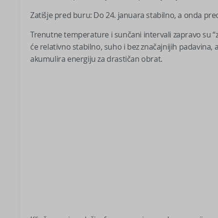
Zatišje pred buru: Do 24. januara stabilno, a onda pre
Trenutne temperature i sunčani intervali zapravo su “za
će relativno stabilno, suho i bez značajnijih padavina,
akumulira energiju za drastičan obrat.