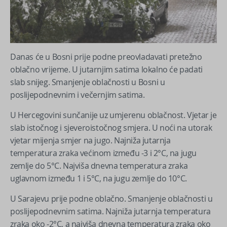
Danas će u Bosni prije podne preovladavati pretežno
oblačno vrijeme. U jutarnjim satima lokalno će padati
slab snijeg. Smanjenje oblačnosti u Bosni u
poslijepodnevnim i večernjim satima.
U Hercegovini sunčanije uz umjerenu oblačnost. Vjetar je
slab istočnog i sjeveroistočnog smjera. U noći na utorak
vjetar mijenja smjer na jugo. Najniža jutarnja
temperatura zraka većinom između -3 i 2°C, na jugu
zemlje do 5°C. Najviša dnevna temperatura zraka
uglavnom između 1 i 5°C, na jugu zemlje do 10°C.
U Sarajevu prije podne oblačno. Smanjenje oblačnosti u
poslijepodnevnim satima. Najniža jutarnja temperatura
zraka oko -2°C, a najviša dnevna temperatura zraka oko