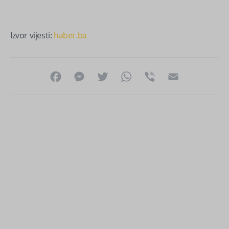
Izvor vijesti:
haber.ba
Facebook
Messenger
Twitter
WhatsApp
Viber
Email