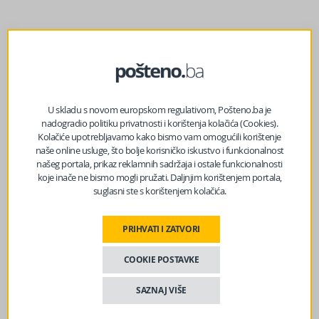
prethodni članak
Kako izgleda nova zgrada Univerzitetske biblioteke u
Sarajevu: Izgradnja ulazi u završne infrastrukturne faze
U skladu s novom europskom regulativom, Pošteno.ba je
nadogradio politiku privatnosti i korištenja kolačića (Cookies).
sljedeći članak
Kolačiće upotrebljavamo kako bismo vam omogućili korištenje
STANJE NA PUTEVIMA: Oprez zbog mokrih kolovoza i
naše online usluge, što bolje korisničko iskustvo i funkcionalnost
magle
našeg portala, prikaz reklamnih sadržaja i ostale funkcionalnosti
koje inače ne bismo mogli pružati. Daljnjim korištenjem portala,
suglasni ste s korištenjem kolačića.
PRIHVATI I ZATVORI
COOKIE POSTAVKE
SAZNAJ VIŠE
8
Mostar će biti domaćin memorijalne muzičke večeri u