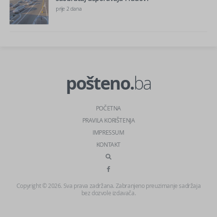
prije 2 dana
pošteno.
ba
POČETNA
PRAVILA KORIŠTENJA
IMPRESSUM
KONTAKT
Copyright © 2026. Sva prava zadržana. Zabranjeno preuzimanje sadržaja
bez dozvole izdavača.