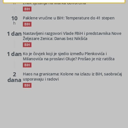
h
znak sjećanja na Marka Govorčina
BIH
10
Paklene vrućine u BiH: Temperature do 41 stepen
h
BIH
1 dan
Nastavljeni razgovori Vlade FBiH i predstavnika Nove
Željezare Zenica: Danas bez Nikšića
BIH
1 dan
Ko je čovjek koji je sjedio između Plenkovića i
Milanovića na proslavi Oluje? Prošao je niz ratišta
BIH
2
Haos na granicama: Kolone na izlazu iz BiH, saobraćaj
dana
usporavaju i radovi
BIH