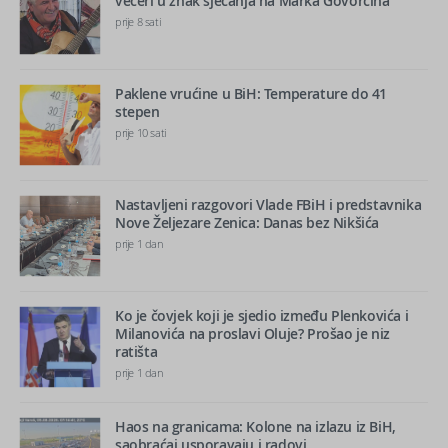
večeri u znak sjećanja na Marka Govorčina
prije 8 sati
Paklene vrućine u BiH: Temperature do 41
stepen
prije 10 sati
Nastavljeni razgovori Vlade FBiH i predstavnika
Nove Željezare Zenica: Danas bez Nikšića
prije 1 dan
Ko je čovjek koji je sjedio između Plenkovića i
Milanovića na proslavi Oluje? Prošao je niz
ratišta
prije 1 dan
Haos na granicama: Kolone na izlazu iz BiH,
saobraćaj usporavaju i radovi