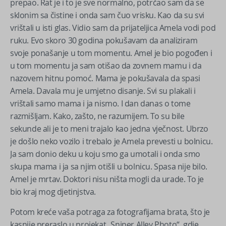
prepao. Rat je i to je sve normalno, potrčao sam da se
sklonim sa čistine i onda sam čuo vrisku. Kao da su svi
vrištali u isti glas. Vidio sam da prijateljica Amela vodi pod
ruku. Evo skoro 30 godina pokušavam da analiziram
svoje ponašanje u tom momentu. Amel je bio pogođen i
u tom momentu ja sam otišao da zovnem mamu i da
nazovem hitnu pomoć. Mama je pokušavala da spasi
Amela. Davala mu je umjetno disanje. Svi su plakali i
vrištali samo mama i ja nismo. I dan danas o tome
razmišljam. Kako, zašto, ne razumijem. To su bile
sekunde ali je to meni trajalo kao jedna vječnost. Ubrzo
je došlo neko vozilo i trebalo je Amela prevesti u bolnicu.
Ja sam donio deku u koju smo ga umotali i onda smo
skupa mama i ja sa njim otišli u bolnicu. Spasa nije bilo.
Amel je mrtav. Doktori nisu ništa mogli da urade. To je
bio kraj mog djetinjstva.
Potom kreće vaša potraga za fotografijama brata, što je
kasnije preraslo u projekat „Sniper Alley Photo“, gdje