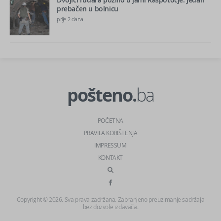
prebačen u bolnicu
prije 2 dana
pošteno.
ba
POČETNA
PRAVILA KORIŠTENJA
IMPRESSUM
KONTAKT
Copyright © 2026. Sva prava zadržana. Zabranjeno preuzimanje sadržaja
bez dozvole izdavača.