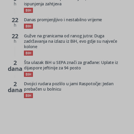
h
ispunjenja zahtjeva
BIH
22
Danas promjenjljivo i nestabilno vrijeme
h
BIH
22
Gužve na granicama od ranog jutra: Duga
h
zadržavanja na izlazu iz BiH, evo gdje su najveće
kolone
BIH
2
Šta ulazak BiH u SEPA znači za građane: Uplate iz
dana
dijaspore jeftinije za 94 posto
BIH
2
Dvojici rudara pozlilo u jami Raspotočje: Jedan
dana
prebačen u bolnicu
BIH