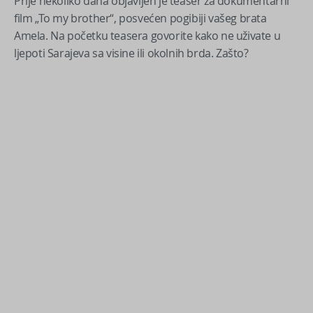
Prije nekoliko dana objavljen je teaser za dokumentarni
film „To my brother“, posvećen pogibiji vašeg brata
Amela. Na početku teasera govorite kako ne uživate u
ljepoti Sarajeva sa visine ili okolnih brda. Zašto?