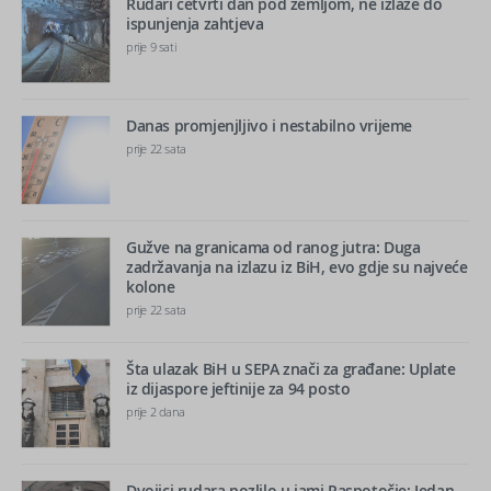
Rudari četvrti dan pod zemljom, ne izlaze do
ispunjenja zahtjeva
prije 9 sati
Danas promjenjljivo i nestabilno vrijeme
prije 22 sata
Gužve na granicama od ranog jutra: Duga
zadržavanja na izlazu iz BiH, evo gdje su najveće
kolone
prije 22 sata
Šta ulazak BiH u SEPA znači za građane: Uplate
iz dijaspore jeftinije za 94 posto
prije 2 dana
Dvojici rudara pozlilo u jami Raspotočje: Jedan