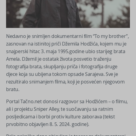
Nedavno je snimljen dokumentarni film “To my brother”,
zasnovan na istinitoj priči Džemila Hodžića, kojem mu je
snajperski hitac 3. maja 1995.godine ubio starijeg brata
Amela. Džemil je ostatak života posvetio traženju
fotografija brata, skupljanju priča i fotografija druge
djece koja su ubijena tokom opsade Sarajeva. Sve je
rezultiralo snimanjem filma, koji je posvećen njegovom
bratu.
Portal Tačno.net donosi razgovor sa Hodžićem – o filmu,
ali i projektu Sniper Alley, te suočavanju sa ratnim
posljedicama i borbi protiv kulture zaborava (tekst
prvobitno objavljen 8. 5. 2024. godine).