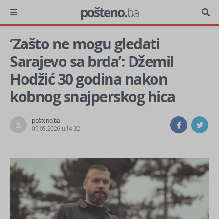
pošteno.
ba
‘Zašto ne mogu gledati
Sarajevo sa brda’: Džemil
Hodžić 30 godina nakon
kobnog snajperskog hica
pošteno.ba
09.08.2026 u 14:32