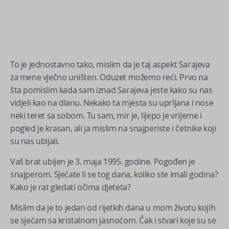
To je jednostavno tako, mislim da je taj aspekt Sarajeva
za mene vječno uništen. Oduzet možemo reći. Prvo na
šta pomislim kada sam iznad Sarajeva jeste kako su nas
vidjeli kao na dlanu. Nekako ta mjesta su uprljana i nose
neki teret sa sobom. Tu sam, mir je, lijepo je vrijeme i
pogled je krasan, ali ja mislim na snajperiste i četnike koji
su nas ubijali.
Vaš brat ubijen je 3. maja 1995. godine. Pogođen je
snajperom. Sjećate li se tog dana, koliko ste imali godina?
Kako je rat gledati očima djeteta?
Mislim da je to jedan od rijetkih dana u mom životu kojih
se sjećam sa kristalnom jasnoćom. Čak i stvari koje su se