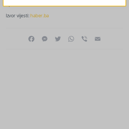
upucan.
Izvor vijesti:
haber.ba
Facebook
Messenger
Twitter
WhatsApp
Viber
Email