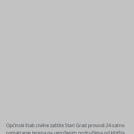
Općinski štab civilne zaštite Stari Grad provodi 24-satno
osmatranje terena na ugroženim područjima od klizišta,