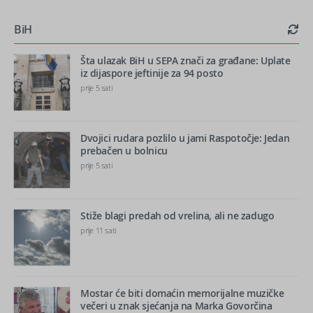
BiH
Šta ulazak BiH u SEPA znači za građane: Uplate
iz dijaspore jeftinije za 94 posto
prije 5 sati
Dvojici rudara pozlilo u jami Raspotočje: Jedan
prebačen u bolnicu
prije 5 sati
Stiže blagi predah od vrelina, ali ne zadugo
prije 11 sati
Mostar će biti domaćin memorijalne muzičke
večeri u znak sjećanja na Marka Govorčina