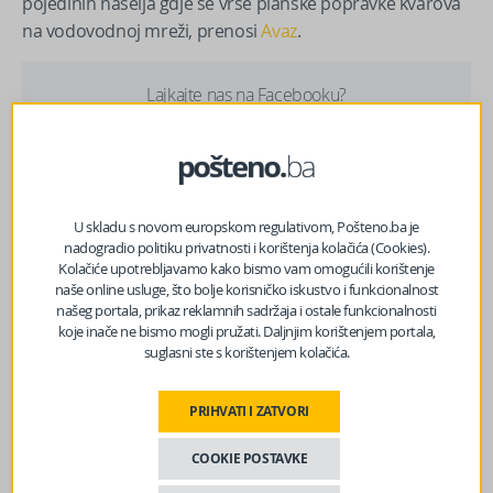
pojedinih naselja gdje se vrše planske popravke kvarova
na vodovodnoj mreži, prenosi
Avaz
.
Lajkajte nas na Facebooku?
Izvor vijesti:
haber.ba
U skladu s novom europskom regulativom, Pošteno.ba je
nadogradio politiku privatnosti i korištenja kolačića (Cookies).
Kolačiće upotrebljavamo kako bismo vam omogućili korištenje
Facebook
Messenger
Twitter
WhatsApp
Viber
Email
naše online usluge, što bolje korisničko iskustvo i funkcionalnost
našeg portala, prikaz reklamnih sadržaja i ostale funkcionalnosti
koje inače ne bismo mogli pružati. Daljnjim korištenjem portala,
suglasni ste s korištenjem kolačića.
PRIHVATI I ZATVORI
COOKIE POSTAVKE