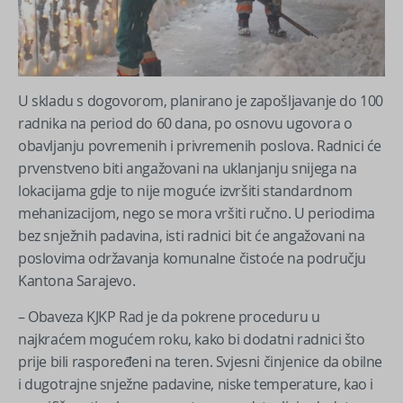
U skladu s dogovorom, planirano je zapošljavanje do 100
radnika na period do 60 dana, po osnovu ugovora o
obavljanju povremenih i privremenih poslova. Radnici će
prvenstveno biti angažovani na uklanjanju snijega na
lokacijama gdje to nije moguće izvršiti standardnom
mehanizacijom, nego se mora vršiti ručno. U periodima
bez snježnih padavina, isti radnici bit će angažovani na
poslovima održavanja komunalne čistoće na području
Kantona Sarajevo.
– Obaveza KJKP Rad je da pokrene proceduru u
najkraćem mogućem roku, kako bi dodatni radnici što
prije bili raspoređeni na teren. Svjesni činjenice da obilne
i dugotrajne snježne padavine, niske temperature, kao i