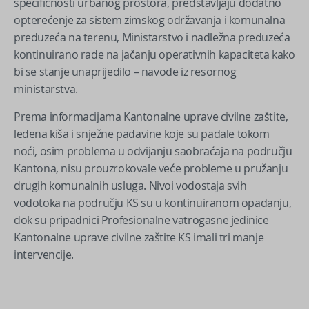
specifičnosti urbanog prostora, predstavljaju dodatno
opterećenje za sistem zimskog održavanja i komunalna
preduzeća na terenu, Ministarstvo i nadležna preduzeća
kontinuirano rade na jačanju operativnih kapaciteta kako
bi se stanje unaprijedilo – navode iz resornog
ministarstva.
Prema informacijama Kantonalne uprave civilne zaštite,
ledena kiša i snježne padavine koje su padale tokom
noći, osim problema u odvijanju saobraćaja na području
Kantona, nisu prouzrokovale veće probleme u pružanju
drugih komunalnih usluga. Nivoi vodostaja svih
vodotoka na području KS su u kontinuiranom opadanju,
dok su pripadnici Profesionalne vatrogasne jedinice
Kantonalne uprave civilne zaštite KS imali tri manje
intervencije.