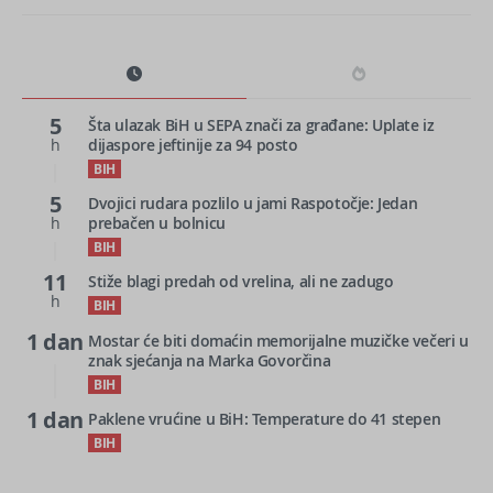
5
Šta ulazak BiH u SEPA znači za građane: Uplate iz
h
dijaspore jeftinije za 94 posto
BIH
5
Dvojici rudara pozlilo u jami Raspotočje: Jedan
h
prebačen u bolnicu
BIH
11
Stiže blagi predah od vrelina, ali ne zadugo
h
BIH
1 dan
Mostar će biti domaćin memorijalne muzičke večeri u
znak sjećanja na Marka Govorčina
BIH
1 dan
Paklene vrućine u BiH: Temperature do 41 stepen
BIH