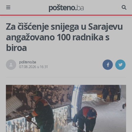
pošteno.
ba
Za čišćenje snijega u Sarajevu
angažovano 100 radnika s
biroa
pošteno.ba
07.08.2026 u 16:31