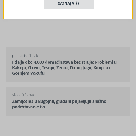
SAZNAJ VIŠE
prethodni članak
I dalje oko 4.000 domaćinstava bez struje: Problemi u
Kaknju, Olovu, Tešnju, Zenici, Doboj Jugu, Konjicu i
Gornjem Vakufu
sljedeći članak
Zemljotres u Bugojnu, građani prijavljuju snažno
podrhtavanje tla