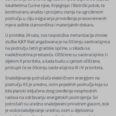
lokalitetima Curine njive, Knjeginjac i Bistrički potok, te
kontinuiranu analizu i procjenu stanja na ugroženom
području u cilju osiguranja provođenja pravovremenih
mjera zaštite stanovništva i materijalnih dobara.
U protekla 24 sata, sva raspoloživa mehanizacija zimske
službe KJKP Rad angažovana je na čišćenju saobraćajnica
na području četiri gradske općine, u skladu sa
nadležnostima preduzeća. Očišćene su saobraćajnice I i
dijelom II prioriteta, a kada budu u cjelosti očišćene,
pristupit će se čišćenju saobraćajnica III i IV prioriteta.
Snabdijevanje potrošača električnom energijom na
području KS je uredno, osim pojedinih područja koja su
bila planski isključena zbog izvođenja neophodnih
radova na održavanju energetskih postrojenja. Svi
potrošači su uredno snabdjeveni prirodnim gasom, dok
je vodosnabdijevanje uredno, osim u dijelovima