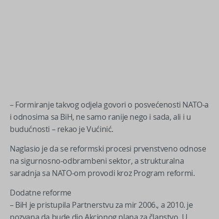
– Formiranje takvog odjela govori o posvećenosti NATO-a
i odnosima sa BiH, ne samo ranije nego i sada, ali i u
budućnosti – rekao je Vućinić.
Naglasio je da se reformski procesi prvenstveno odnose
na sigurnosno-odbrambeni sektor, a strukturalna
saradnja sa NATO-om provodi kroz Program reformi.
Dodatne reforme
– BiH je pristupila Partnerstvu za mir 2006., a 2010. je
pozvana da bude dio Akcionog plana za članstvo. U