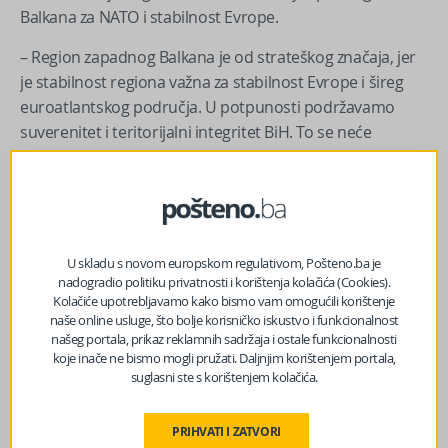
Balkana za NATO i stabilnost Evrope.
– Region zapadnog Balkana je od strateškog značaja, jer
je stabilnost regiona važna za stabilnost Evrope i šireg
euroatlantskog područja. U potpunosti podržavamo
suverenitet i teritorijalni integritet BiH. To se neće
promijeniti i nećemo dozvoliti sigurnosni vakum. Ovo nije
1992. godina, sve aktivnosti koje su u protivnosti s
Daytonom i ustavnim poretkom za nas nisu prihvatljive –
rekao je Vućinić, dodajući da NATO svakodnevno
sarađuje s EUFOR-om kako bi bio spreman na svaki
U skladu s novom europskom regulativom, Pošteno.ba je
potencijalni sigurnosni izazov.
nadogradio politiku privatnosti i korištenja kolačića (Cookies).
Kolačiće upotrebljavamo kako bismo vam omogućili korištenje
U kontekstu rata u Ukrajini i globalnih napetosti, Vućinić
naše online usluge, što bolje korisničko iskustvo i funkcionalnost
našeg portala, prikaz reklamnih sadržaja i ostale funkcionalnosti
je pojasnio da su saveznici na nedavnom NATO samitu u
koje inače ne bismo mogli pružati. Daljnjim korištenjem portala,
Hagu odlučili napraviti veliki skok u izdvajanjima za
suglasni ste s korištenjem kolačića.
odbranu.
PRIHVATI I ZATVORI
– Odbrana i odvraćanje su temelj našeg saveza, a