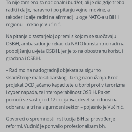
To nije zamjena za nacionalni budžet, ali je dio gdje treba
raditi i dalje, naravno i po pitanju vojne imovine, a
također i dalje raditi na afirmaciji uloge NATO-a u BiH i
regionu – rekao je Vućinić.
Na pitanje o zastarjeloj opremi s kojom se suočavaju
OSBiH, ambasador je rekao da NATO konstantno radi na
poboljšanju uvjeta OSBiH, jer je to na obostranu korist, i
građana i OSBiH.
– Radimo na nadogradnji objekata za sigurno
skladištenje malokalibarskog i lakog naoružanja. Kroz
projekat DCD jačamo kapacitete u borbi protiv terorizma
i cyber napada, te interoperabilnost OSBiH. Paket
pomoći se sastoji od 12 inicijativa, devet se odnosi na
odbranu, a tri na sigurnosni sektor – pojasnio je Vučinić.
Govoreći o spremnosti institucija BiH za provođenje
reformi, Vućinić je pohvalio profesionalizam bh.