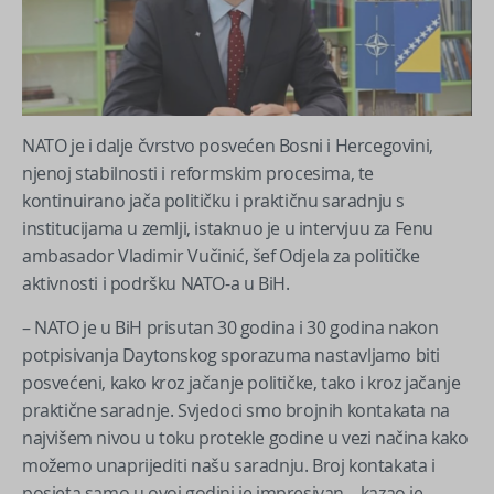
NATO je i dalje čvrstvo posvećen Bosni i Hercegovini,
njenoj stabilnosti i reformskim procesima, te
kontinuirano jača političku i praktičnu saradnju s
institucijama u zemlji, istaknuo je u intervjuu za Fenu
ambasador Vladimir Vučinić, šef Odjela za političke
aktivnosti i podršku NATO-a u BiH.
– NATO je u BiH prisutan 30 godina i 30 godina nakon
potpisivanja Daytonskog sporazuma nastavljamo biti
posvećeni, kako kroz jačanje političke, tako i kroz jačanje
praktične saradnje. Svjedoci smo brojnih kontakata na
najvišem nivou u toku protekle godine u vezi načina kako
možemo unaprijediti našu saradnju. Broj kontakata i
posjeta samo u ovoj godini je impresivan – kazao je