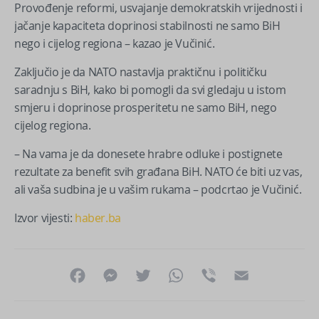
Provođenje reformi, usvajanje demokratskih vrijednosti i
jačanje kapaciteta doprinosi stabilnosti ne samo BiH
nego i cijelog regiona – kazao je Vučinić.
Zaključio je da NATO nastavlja praktičnu i političku
saradnju s BiH, kako bi pomogli da svi gledaju u istom
smjeru i doprinose prosperitetu ne samo BiH, nego
cijelog regiona.
– Na vama je da donesete hrabre odluke i postignete
rezultate za benefit svih građana BiH. NATO će biti uz vas,
ali vaša sudbina je u vašim rukama – podcrtao je Vučinić.
Izvor vijesti:
haber.ba
Facebook
Messenger
Twitter
WhatsApp
Viber
Email