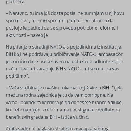
partnera.
– Naravno, tu ima još dosta posla, ne sumnjam u njihovu
spremnost, mi smo spremni pomoći. Smatramo da
postoje kapaciteti da se sprovedu potrebne reforme i
aktivnosti – naveo je
Na pitanje o saradnji NATO-a s pojedincima iz institucija
BiH koji ne podržavaju približavanje NATO-u, ambasador
je poručio da je “vaša suverena odluka da odlučite koji je
način i kvalitet saradnje BiH s NATO – mi smo tu da vas
podržimo”.
– Vaša sudbina je u vašim rukama, koji živite u BiH. Cijela
međunarodna zajednica je tu da vam pomogne. Na
vama i političkim liderima je da donesete hrabre odluke,
krenete naprijed s reformama i postignete rezultate za
benefit svih građana BiH – ističe Vučinić.
Ambasador je naglasio strateški značaj zapadnog