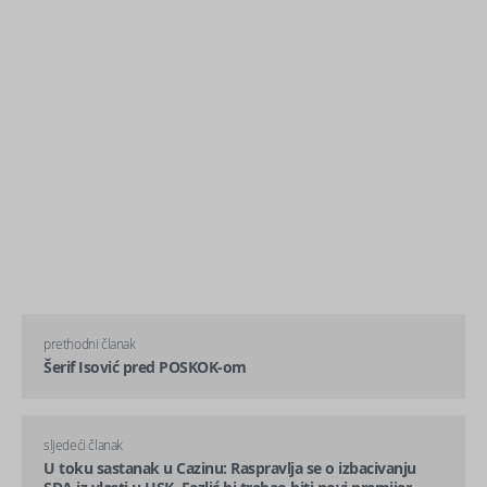
prethodni članak
Šerif Isović pred POSKOK-om
sljedeći članak
U toku sastanak u Cazinu: Raspravlja se o izbacivanju