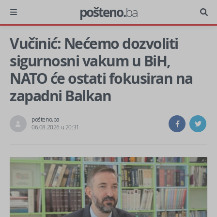
pošteno.
ba
Vučinić: Nećemo dozvoliti
sigurnosni vakum u BiH,
NATO će ostati fokusiran na
zapadni Balkan
pošteno.ba
06.08.2026 u 20:31