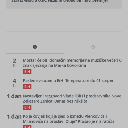
SDA iz vlasti u USK, Fazlić bi trebao biti novi premijer
2
Mostar će biti domaćin memorijalne muzičke večeri u
h
znak sjećanja na Marka Govorčina
BIH
4
Paklene vrućine u BiH: Temperature do 41 stepen
h
BIH
1 dan
Nastavljeni razgovori Vlade FBiH i predstavnika Nove
Željezare Zenica: Danas bez Nikšića
BIH
1 dan
Ko je čovjek koji je sjedio između Plenkovića i
Milanovića na proslavi Oluje? Prošao je niz ratišta
BIH