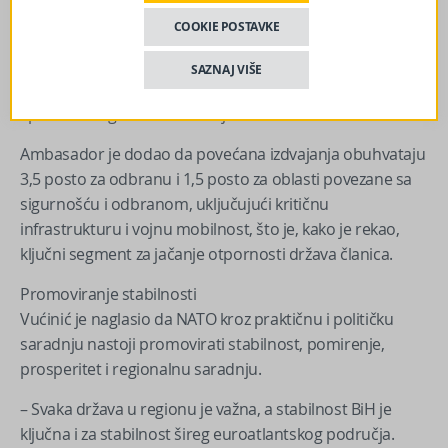
povećana izdvajanja nam omogućavaju jačanje
COOKIE POSTAVKE
kapaciteta i spremnost da odgovorimo na prijetnje. To se
ne odnosi samo na vojnu moć, projekcija snage šalje
SAZNAJ VIŠE
jasnu poruku potencijalnim agresorima i NATO je
spreman odgovoriti – kazao je.
Ambasador je dodao da povećana izdvajanja obuhvataju
3,5 posto za odbranu i 1,5 posto za oblasti povezane sa
sigurnošću i odbranom, uključujući kritičnu
infrastrukturu i vojnu mobilnost, što je, kako je rekao,
ključni segment za jačanje otpornosti država članica.
Promoviranje stabilnosti
Vućinić je naglasio da NATO kroz praktičnu i političku
saradnju nastoji promovirati stabilnost, pomirenje,
prosperitet i regionalnu saradnju.
– Svaka država u regionu je važna, a stabilnost BiH je
ključna i za stabilnost šireg euroatlantskog područja.