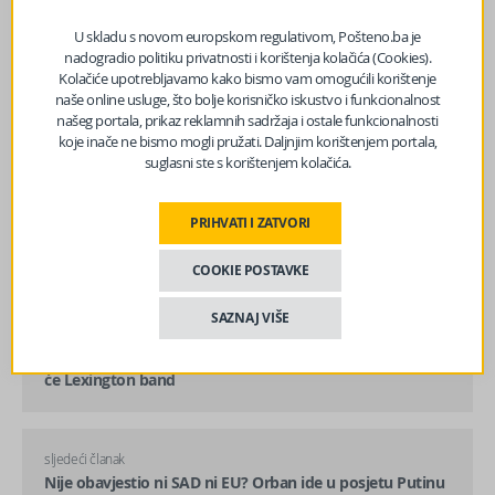
U skladu s novom europskom regulativom, Pošteno.ba je
nadogradio politiku privatnosti i korištenja kolačića (Cookies).
Kolačiće upotrebljavamo kako bismo vam omogućili korištenje
naše online usluge, što bolje korisničko iskustvo i funkcionalnost
našeg portala, prikaz reklamnih sadržaja i ostale funkcionalnosti
koje inače ne bismo mogli pružati. Daljnjim korištenjem portala,
suglasni ste s korištenjem kolačića.
PRIHVATI I ZATVORI
COOKIE POSTAVKE
SAZNAJ VIŠE
prethodni članak
Spektakularan doček Nove godine u Goraždu: Nastupit
će Lexington band
sljedeći članak
Nije obavjestio ni SAD ni EU? Orban ide u posjetu Putinu