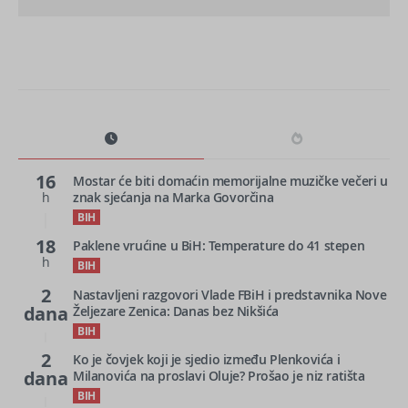
16
Mostar će biti domaćin memorijalne muzičke večeri u
h
znak sjećanja na Marka Govorčina
BIH
18
Paklene vrućine u BiH: Temperature do 41 stepen
h
BIH
2
Nastavljeni razgovori Vlade FBiH i predstavnika Nove
dana
Željezare Zenica: Danas bez Nikšića
BIH
2
Ko je čovjek koji je sjedio između Plenkovića i
dana
Milanovića na proslavi Oluje? Prošao je niz ratišta
BIH