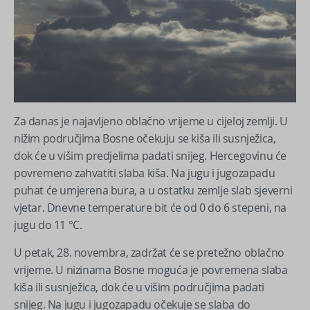
Za danas je najavljeno oblačno vrijeme u cijeloj zemlji. U
nižim područjima Bosne očekuju se kiša ili susnježica,
dok će u višim predjelima padati snijeg. Hercegovinu će
povremeno zahvatiti slaba kiša. Na jugu i jugozapadu
puhat će umjerena bura, a u ostatku zemlje slab sjeverni
vjetar. Dnevne temperature bit će od 0 do 6 stepeni, na
jugu do 11 °C.
U petak, 28. novembra, zadržat će se pretežno oblačno
vrijeme. U nizinama Bosne moguća je povremena slaba
kiša ili susnježica, dok će u višim područjima padati
snijeg. Na jugu i jugozapadu očekuje se slaba do