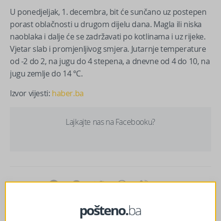
U ponedjeljak, 1. decembra, bit će sunčano uz postepen
porast oblačnosti u drugom dijelu dana. Magla ili niska
naoblaka i dalje će se zadržavati po kotlinama i uz rijeke.
Vjetar slab i promjenljivog smjera. Jutarnje temperature
od -2 do 2, na jugu do 4 stepena, a dnevne od 4 do 10, na
jugu zemlje do 14 °C.
Izvor vijesti:
haber.ba
Lajkajte nas na Facebooku?
Facebook
Messenger
Twitter
WhatsApp
Viber
Email