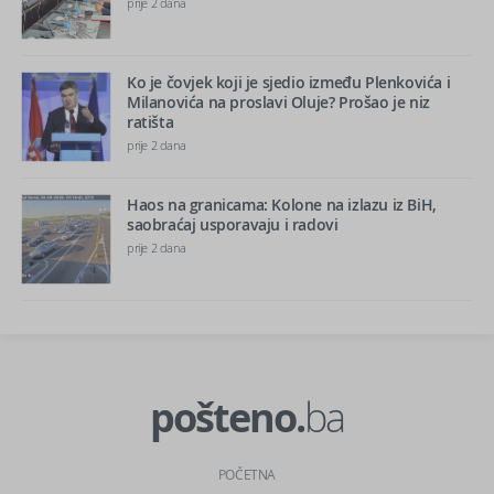
prije 2 dana
Ko je čovjek koji je sjedio između Plenkovića i
Milanovića na proslavi Oluje? Prošao je niz
ratišta
prije 2 dana
Haos na granicama: Kolone na izlazu iz BiH,
saobraćaj usporavaju i radovi
prije 2 dana
pošteno.
ba
POČETNA