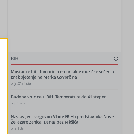
BiH
Mostar će biti domaćin memorijalne muzičke večeri u
znak sjećanja na Marka Govorčina
prije 57 minuta
Paklene vrućine u BiH: Temperature do 41 stepen
prije 3 sata
Nastavljeni razgovori Vlade FBiH i predstavnika Nove
Željezare Zenica: Danas bez Nikšića
prije 1 dan