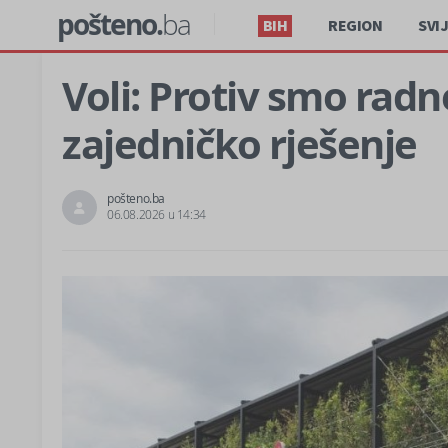
pošteno.
ba
BIH
REGION
SVI
Voli: Protiv smo radn
zajedničko rješenje
pošteno.ba
06.08.2026 u 14:34