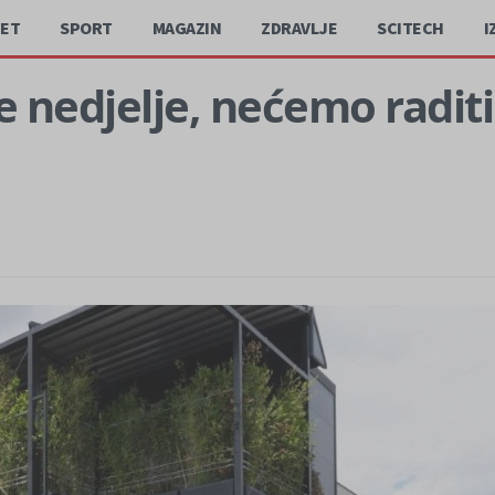
JET
SPORT
MAGAZIN
ZDRAVLJE
SCITECH
I
e nedjelje, nećemo radit