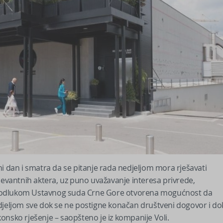
ni dan i smatra da se pitanje rada nedjeljom mora rješavati
 relevantnih aktera, uz puno uvažavanje interesa privrede,
a je odlukom Ustavnog suda Crne Gore otvorena mogućnost da
edjeljom sve dok se ne postigne konačan društveni dogovor i do
onsko rješenje – saopšteno je iz kompanije Voli.