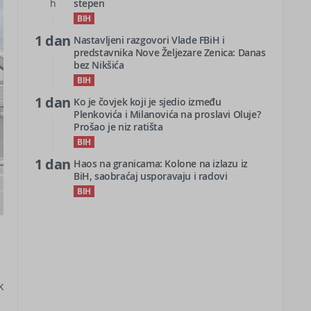
h
stepen
BIH
1 dan
Nastavljeni razgovori Vlade FBiH i
predstavnika Nove Željezare Zenica: Danas
bez Nikšića
BIH
1 dan
Ko je čovjek koji je sjedio između
Plenkovića i Milanovića na proslavi Oluje?
Prošao je niz ratišta
BIH
1 dan
Haos na granicama: Kolone na izlazu iz
BiH, saobraćaj usporavaju i radovi
BIH
k