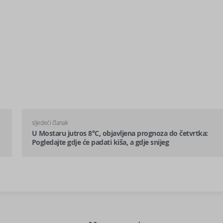
sljedeći članak
U Mostaru jutros 8°C, objavljena prognoza do četvrtka:
Pogledajte gdje će padati kiša, a gdje snijeg