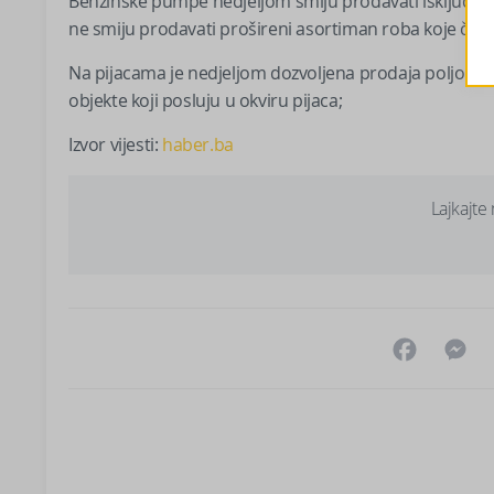
Benzinske pumpe nedjeljom smiju prodavati isključivo n
ne smiju prodavati prošireni asortiman roba koje či
Na pijacama je nedjeljom dozvoljena prodaja poljoprivr
objekte koji posluju u okviru pijaca;
Izvor vijesti:
haber.ba
Lajkajte
Facebo
M