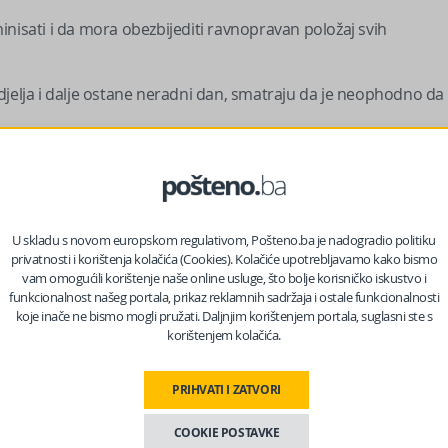
inisati i da mora obezbijediti ravnopravan položaj svih
djelja i dalje ostane neradni dan, smatraju da je neophodno da
U skladu s novom europskom regulativom, Pošteno.ba je nadogradio politiku
privatnosti i korištenja kolačića (Cookies). Kolačiće upotrebljavamo kako bismo
vam omogućili korištenje naše online usluge, što bolje korisničko iskustvo i
funkcionalnost našeg portala, prikaz reklamnih sadržaja i ostale funkcionalnosti
koje inače ne bismo mogli pružati. Daljnjim korištenjem portala, suglasni ste s
korištenjem kolačića.
PRIHVATI I ZATVORI
COOKIE POSTAVKE