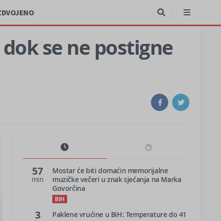
ZDVOJENO
i dok se ne postigne
57
Mostar će biti domaćin memorijalne
min
muzičke večeri u znak sjećanja na Marka
Govorčina
BIH
3
Paklene vrućine u BiH: Temperature do 41