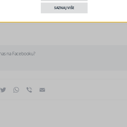
aftne derivate i mogu imati otvorene ugostiteljske objekte, ali
ne standardnu ponudu marketa;
SAZNAJ VIŠE
ednih i mliječnih proizvoda, što se odnosi na sve prodavnice i
 nas na Facebooku?
ok
essenger
Twitter
WhatsApp
Viber
Email