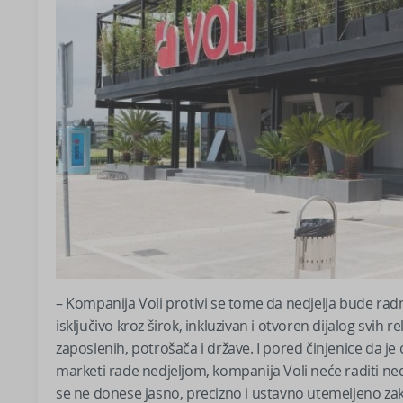
– Kompanija Voli protivi se tome da nedjelja bude rad
isključivo kroz širok, inkluzivan i otvoren dijalog svih
zaposlenih, potrošača i države. I pored činjenice d
marketi rade nedjeljom, kompanija Voli neće raditi n
se ne donese jasno, precizno i ustavno utemeljeno zak