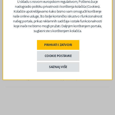
U skladu s novom europskom regulativom, Pošteno.ba je
snagu nakon objave u Službenom glasniku Republike
nadogradio politiku privatnosti i korištenja kolačića (Cookies).
Srpske.
Kolačiće upotrebljavamo kako bismo vam omogućili korištenje
naše online usluge, što bolje korisničko iskustvo i funkcionalnost
Treba dodati da pored ove tačke, nije prošlo ni
našeg portala, prikaz reklamnih sadržaja i ostale funkcionalnosti
koje inače ne bismo mogli pružati. Daljnjim korištenjem portala,
pokretanje veto mehanizma od strane Kluba delegata
suglasni ste s korištenjem kolačića.
bošnjačkog naroda u vezi sa Odlukom o izboru
predsjednika i članova Komisije za utvrđivanje sukoba
PRIHVATI I ZATVORI
interesa u organima vlasti Republike Srpske.
COOKIE POSTAVKE
Izvor vijesti:
haber.ba
SAZNAJ VIŠE
Facebook
Messenger
Twitter
WhatsApp
Viber
Email