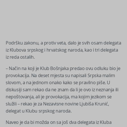
Podršku zakonu, a protiv veta, dalo je svih osam delegata
iz Klubova srpskog i hrvatskog naroda, kao i tri delegata
iz reda ostalih.
– Način na koji je Klub Bošnjaka predao ovu odluku bio je
provokacija. Na deset mjesta su napisali Srpska malim
slovom, a na jednom onako kako se pravilno piše. U
diskusiji sam rekao da ne znam da li je ovo iz neznanja ili
nepoštovanja, ali je provokacija, ma kojim jezikom se
služili – rekao je za Nezavisne novine Ljubiša Krunić,
delegat u Klubu srpskog naroda.
Naveo je da bi možda on sa još dva delegata iz Kluba