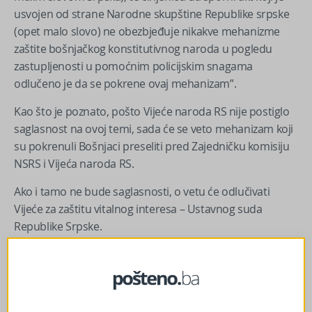
usvojen od strane Narodne skupštine Republike srpske
(opet malo slovo) ne obezbjeđuje nikakve mehanizme
zaštite bošnjačkog konstitutivnog naroda u pogledu
zastupljenosti u pomoćnim policijskim snagama
odlučeno je da se pokrene ovaj mehanizam”.
Kao što je poznato, pošto Vijeće naroda RS nije postiglo
saglasnost na ovoj temi, sada će se veto mehanizam koji
su pokrenuli Bošnjaci preseliti pred Zajedničku komisiju
NSRS i Vijeća naroda RS.
Ako i tamo ne bude saglasnosti, o vetu će odlučivati
Vijeće za zaštitu vitalnog interesa – Ustavnog suda
Republike Srpske.
Ako i Ustavni sud RS bude stava da nije povrijeđen vitalni
nacionalni interes Bošnjaka, Zakon o izmjeni i dopunama
Zakona o policiji i unutrašnjim poslovima RS bit će poslat
na potpis predsjedniku Republike Srpske te će stupiti na