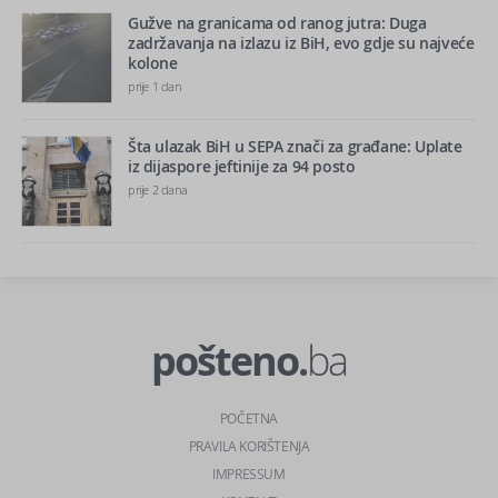
Gužve na granicama od ranog jutra: Duga
zadržavanja na izlazu iz BiH, evo gdje su najveće
kolone
prije 1 dan
Šta ulazak BiH u SEPA znači za građane: Uplate
iz dijaspore jeftinije za 94 posto
prije 2 dana
pošteno.
ba
POČETNA
PRAVILA KORIŠTENJA
IMPRESSUM