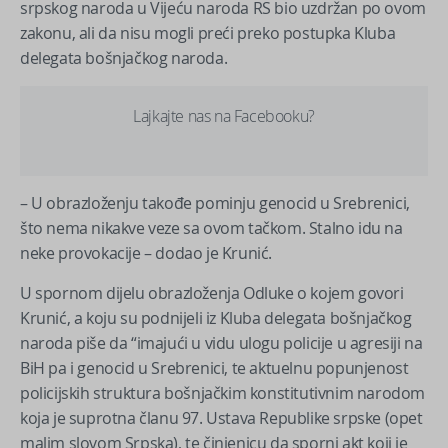
srpskog naroda u Vijeću naroda RS bio uzdržan po ovom
zakonu, ali da nisu mogli preći preko postupka Kluba
delegata bošnjačkog naroda.
Lajkajte nas na Facebooku?
– U obrazloženju takođe pominju genocid u Srebrenici,
što nema nikakve veze sa ovom tačkom. Stalno idu na
neke provokacije – dodao je Krunić.
U spornom dijelu obrazloženja Odluke o kojem govori
Krunić, a koju su podnijeli iz Kluba delegata bošnjačkog
naroda piše da “imajući u vidu ulogu policije u agresiji na
BiH pa i genocid u Srebrenici, te aktuelnu popunjenost
policijskih struktura bošnjačkim konstitutivnim narodom
koja je suprotna članu 97. Ustava Republike srpske (opet
malim slovom Srpska), te činjenicu da sporni akt koji je