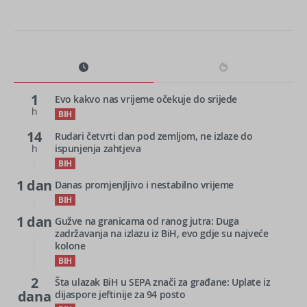
1
Evo kakvo nas vrijeme očekuje do srijede
h
BIH
14
Rudari četvrti dan pod zemljom, ne izlaze do
h
ispunjenja zahtjeva
BIH
1 dan
Danas promjenjljivo i nestabilno vrijeme
BIH
1 dan
Gužve na granicama od ranog jutra: Duga
zadržavanja na izlazu iz BiH, evo gdje su najveće
kolone
BIH
2
Šta ulazak BiH u SEPA znači za građane: Uplate iz
dana
dijaspore jeftinije za 94 posto