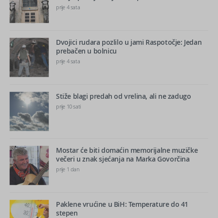
prije 4 sata
Dvojici rudara pozlilo u jami Raspotočje: Jedan
prebačen u bolnicu
prije 4 sata
Stiže blagi predah od vrelina, ali ne zadugo
prije 10 sati
Mostar će biti domaćin memorijalne muzičke
večeri u znak sjećanja na Marka Govorčina
prije 1 dan
Paklene vrućine u BiH: Temperature do 41
stepen