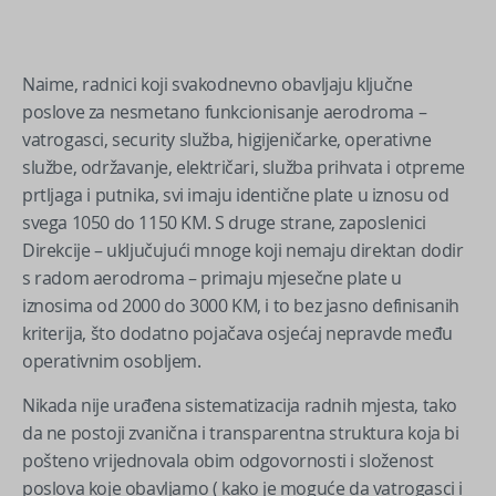
Naime, radnici koji svakodnevno obavljaju ključne
poslove za nesmetano funkcionisanje aerodroma –
vatrogasci, security služba, higijeničarke, operativne
službe, održavanje, električari, služba prihvata i otpreme
prtljaga i putnika, svi imaju identične plate u iznosu od
svega 1050 do 1150 KM. S druge strane, zaposlenici
Direkcije – uključujući mnoge koji nemaju direktan dodir
s radom aerodroma – primaju mjesečne plate u
iznosima od 2000 do 3000 KM, i to bez jasno definisanih
kriterija, što dodatno pojačava osjećaj nepravde među
operativnim osobljem.
Nikada nije urađena sistematizacija radnih mjesta, tako
da ne postoji zvanična i transparentna struktura koja bi
pošteno vrijednovala obim odgovornosti i složenost
poslova koje obavljamo ( kako je moguće da vatrogasci i