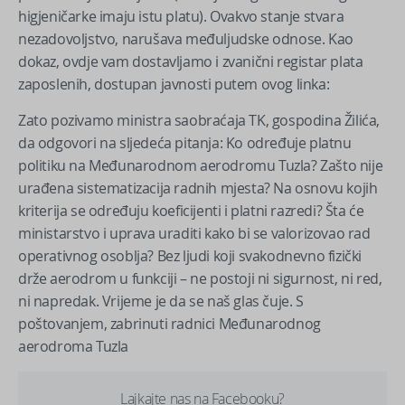
higjeničarke imaju istu platu). Ovakvo stanje stvara
nezadovoljstvo, narušava međuljudske odnose. Kao
dokaz, ovdje vam dostavljamo i zvanični registar plata
zaposlenih, dostupan javnosti putem ovog linka:
Zato pozivamo ministra saobraćaja TK, gospodina Žilića,
da odgovori na sljedeća pitanja: Ko određuje platnu
politiku na Međunarodnom aerodromu Tuzla? Zašto nije
urađena sistematizacija radnih mjesta? Na osnovu kojih
kriterija se određuju koeficijenti i platni razredi? Šta će
ministarstvo i uprava uraditi kako bi se valorizovao rad
operativnog osoblja? Bez ljudi koji svakodnevno fizički
drže aerodrom u funkciji – ne postoji ni sigurnost, ni red,
ni napredak. Vrijeme je da se naš glas čuje. S
poštovanjem, zabrinuti radnici Međunarodnog
aerodroma Tuzla
Lajkajte nas na Facebooku?