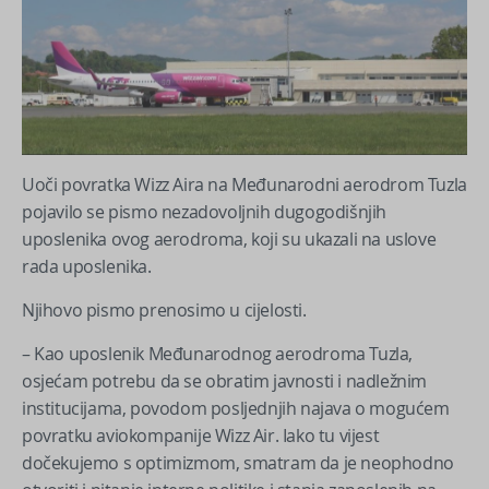
Uoči povratka Wizz Aira na Međunarodni aerodrom Tuzla
pojavilo se pismo nezadovoljnih dugogodišnjih
uposlenika ovog aerodroma, koji su ukazali na uslove
rada uposlenika.
Njihovo pismo prenosimo u cijelosti.
– Kao uposlenik Međunarodnog aerodroma Tuzla,
osjećam potrebu da se obratim javnosti i nadležnim
institucijama, povodom posljednjih najava o mogućem
povratku aviokompanije Wizz Air. Iako tu vijest
dočekujemo s optimizmom, smatram da je neophodno