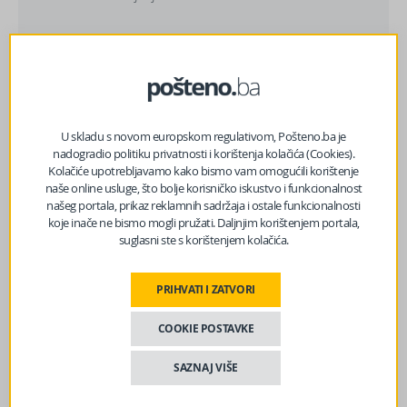
Izvor vijesti:
haber.ba
U skladu s novom europskom regulativom, Pošteno.ba je
Facebook
Messenger
Twitter
WhatsApp
Viber
Email
nadogradio politiku privatnosti i korištenja kolačića (Cookies).
Kolačiće upotrebljavamo kako bismo vam omogućili korištenje
naše online usluge, što bolje korisničko iskustvo i funkcionalnost
našeg portala, prikaz reklamnih sadržaja i ostale funkcionalnosti
koje inače ne bismo mogli pružati. Daljnjim korištenjem portala,
suglasni ste s korištenjem kolačića.
PRIHVATI I ZATVORI
COOKIE POSTAVKE
SAZNAJ VIŠE