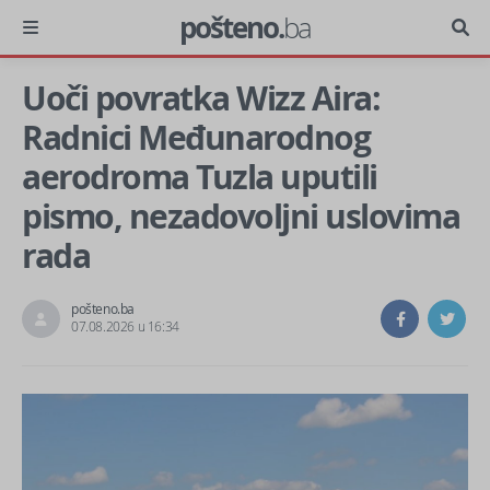
pošteno.
ba
Uoči povratka Wizz Aira:
Radnici Međunarodnog
aerodroma Tuzla uputili
pismo, nezadovoljni uslovima
rada
pošteno.ba
07.08.2026 u 16:34