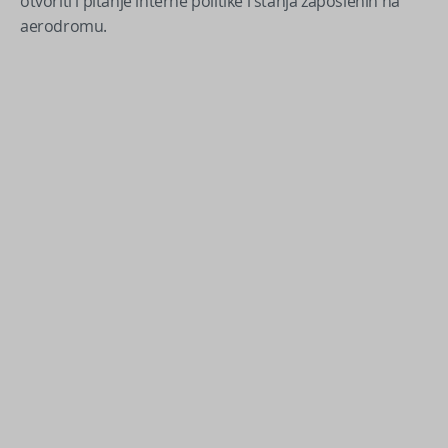
otvoriti i pitanje interne politike i stanja zaposlenih na
aerodromu.