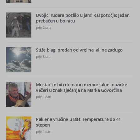
Dvojici rudara pozlilo u jami Raspotočje: Jedan
prebačen u bolnicu
prije 2 sata
Stiže blagi predah od vrelina, ali ne zadugo
prije 8 sati
Mostar će biti domaćin memorijalne muzičke
večeri u znak sjećanja na Marka Govorčina
prije 1 dan
Paklene vrućine u BiH: Temperature do 41
stepen
prije 1 dan