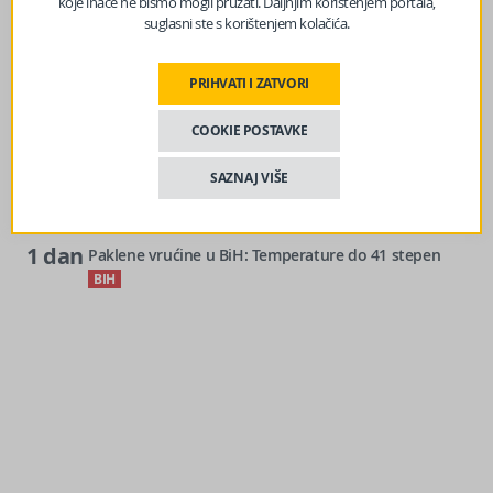
koje inače ne bismo mogli pružati. Daljnjim korištenjem portala,
BIH
suglasni ste s korištenjem kolačića.
2
Dvojici rudara pozlilo u jami Raspotočje: Jedan
h
prebačen u bolnicu
BIH
PRIHVATI I ZATVORI
8
Stiže blagi predah od vrelina, ali ne zadugo
COOKIE POSTAVKE
h
BIH
1 dan
Mostar će biti domaćin memorijalne muzičke večeri u
SAZNAJ VIŠE
znak sjećanja na Marka Govorčina
BIH
1 dan
Paklene vrućine u BiH: Temperature do 41 stepen
BIH