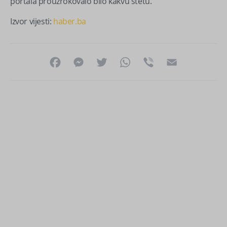
portala prouzrokovalo bilo kakvu štetu.
Izvor vijesti:
haber.ba
Facebook
Messenger
Twitter
WhatsApp
Viber
Email