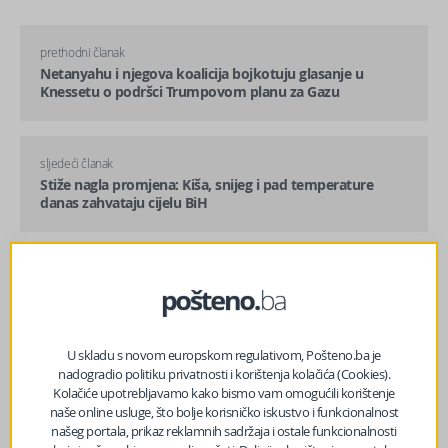
prethodni članak
Netanyahu i njegova koalicija bojkotuju glasanje u
Knessetu o podršci Trumpovom planu za Gazu
sljedeći članak
Stiže nagla promjena: Kiša, snijeg i pad temperature
danas zahvataju cijelu BiH
U skladu s novom europskom regulativom, Pošteno.ba je
nadogradio politiku privatnosti i korištenja kolačića (Cookies).
Kolačiće upotrebljavamo kako bismo vam omogućili korištenje
2
Šta ulazak BiH u SEPA znači za građane: Uplate iz
naše online usluge, što bolje korisničko iskustvo i funkcionalnost
h
dijaspore jeftinije za 94 posto
našeg portala, prikaz reklamnih sadržaja i ostale funkcionalnosti