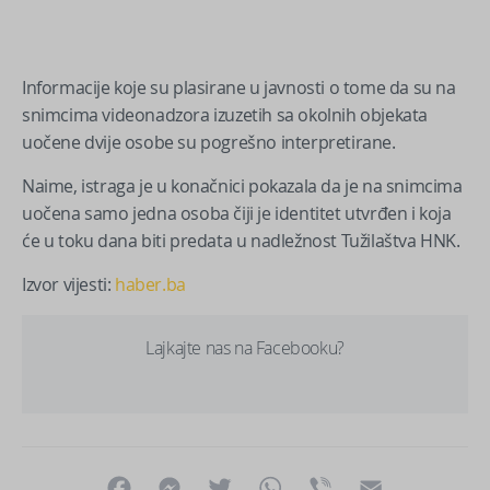
Informacije koje su plasirane u javnosti o tome da su na
snimcima videonadzora izuzetih sa okolnih objekata
uočene dvije osobe su pogrešno interpretirane.
Naime, istraga je u konačnici pokazala da je na snimcima
uočena samo jedna osoba čiji je identitet utvrđen i koja
će u toku dana biti predata u nadležnost Tužilaštva HNK.
Izvor vijesti:
haber.ba
Lajkajte nas na Facebooku?
Facebook
Messenger
Twitter
WhatsApp
Viber
Email