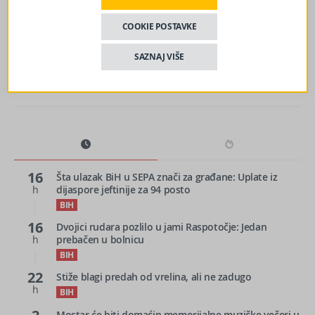
sljedeći članak
COOKIE POSTAVKE
Nova godina donosi povećanje penzija u Federaciji BiH?
SAZNAJ VIŠE
16
Šta ulazak BiH u SEPA znači za građane: Uplate iz
h
dijaspore jeftinije za 94 posto
BIH
16
Dvojici rudara pozlilo u jami Raspotočje: Jedan
h
prebačen u bolnicu
BIH
22
Stiže blagi predah od vrelina, ali ne zadugo
h
BIH
Mostar će biti domaćin memorijalne muzičke večeri u