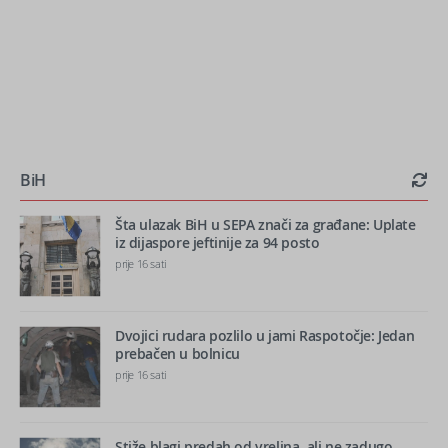
BiH
Šta ulazak BiH u SEPA znači za građane: Uplate
iz dijaspore jeftinije za 94 posto
prije 16 sati
Dvojici rudara pozlilo u jami Raspotočje: Jedan
prebačen u bolnicu
prije 16 sati
Stiže blagi predah od vrelina, ali ne zadugo