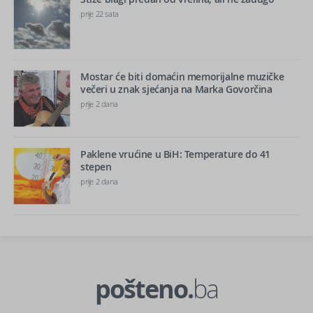
prije 22 sata
Mostar će biti domaćin memorijalne muzičke
večeri u znak sjećanja na Marka Govorčina
prije 2 dana
Paklene vrućine u BiH: Temperature do 41
stepen
prije 2 dana
pošteno.
ba