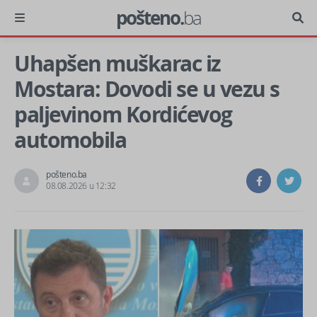
pošteno.
ba
Uhapšen muškarac iz
Mostara: Dovodi se u vezu s
paljevinom Kordićevog
automobila
pošteno.ba
08.08.2026 u 12:32