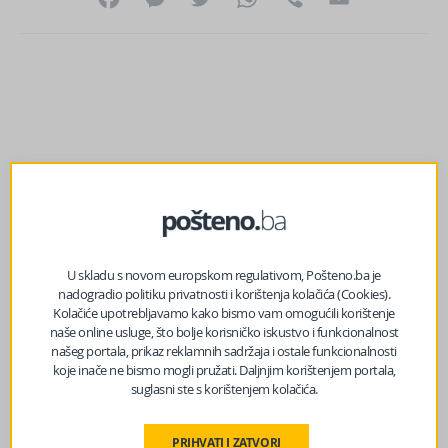
U skladu s novom europskom regulativom, Pošteno.ba je
nadogradio politiku privatnosti i korištenja kolačića (Cookies).
Kolačiće upotrebljavamo kako bismo vam omogućili korištenje
naše online usluge, što bolje korisničko iskustvo i funkcionalnost
našeg portala, prikaz reklamnih sadržaja i ostale funkcionalnosti
koje inače ne bismo mogli pružati. Daljnjim korištenjem portala,
prethodni članak
suglasni ste s korištenjem kolačića.
Prognoza vremena za naredna tri dana
PRIHVATI I ZATVORI