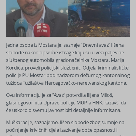
Jedna osoba iz Mostara je, saznaje “Dnevni avaz” lišena
slobode nakon opsežne istrage koju su u vezi paljevine
službenog automobila gradonačelnika Mostara, Marija
Kordića, proveli policijski službenici Odjela kriminalističke
policije PU Mostar pod nadzorom dežurnog kantonalnog
tužioca Tužilaštva Hercegovačko-neretvanskog kantona.
Ovu informaciju je za “Avaz” potvrdila Ilijana Miloš,
glasnogovornica Uprave policije MUP-a HNK, kazavši da
će uskoro o svemu javnost biti detaljnije informisana.
Muškarac je, saznajemo, lišen slobode zbog sumnje na
počinjenje krivičnih djela Izazivanje opće opasnosti i