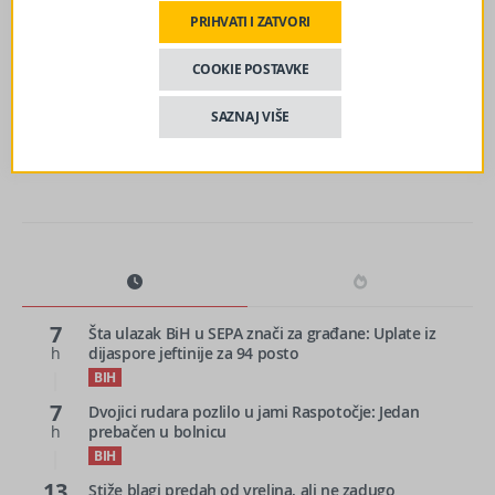
PRIHVATI I ZATVORI
sljedeći članak
COOKIE POSTAVKE
Započet postupak eksproprijacije za izgradnju brze ceste
Bihać-Cazin-Velika Kladuša
SAZNAJ VIŠE
7
Šta ulazak BiH u SEPA znači za građane: Uplate iz
h
dijaspore jeftinije za 94 posto
BIH
7
Dvojici rudara pozlilo u jami Raspotočje: Jedan
h
prebačen u bolnicu
BIH
13
Stiže blagi predah od vrelina, ali ne zadugo