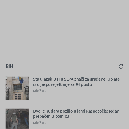
BiH
Šta ulazak BiH u SEPA znači za građane: Uplate
iz dijaspore jeftinije za 94 posto
prije 7 sati
Dvojici rudara pozlilo u jami Raspotočje: Jedan
prebačen u bolnicu
prije 7 sati