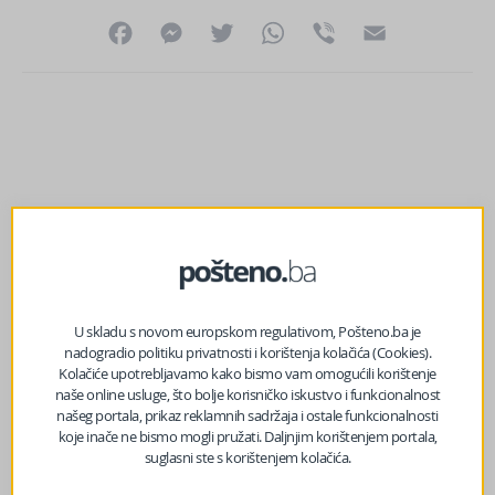
Facebook
Messenger
Twitter
WhatsApp
Viber
Email
U skladu s novom europskom regulativom, Pošteno.ba je
nadogradio politiku privatnosti i korištenja kolačića (Cookies).
Kolačiće upotrebljavamo kako bismo vam omogućili korištenje
naše online usluge, što bolje korisničko iskustvo i funkcionalnost
našeg portala, prikaz reklamnih sadržaja i ostale funkcionalnosti
koje inače ne bismo mogli pružati. Daljnjim korištenjem portala,
prethodni članak
suglasni ste s korištenjem kolačića.
“Amerika neće ‘preživjeti’ Trampa”