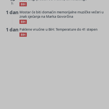
h
BIH
1 dan
Mostar će biti domaćin memorijalne muzičke večeri u
znak sjećanja na Marka Govorčina
BIH
1 dan
Paklene vrućine u BiH: Temperature do 41 stepen
BIH