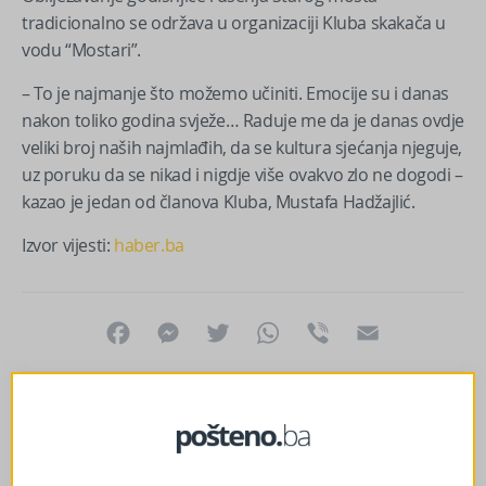
tradicionalno se održava u organizaciji Kluba skakača u
vodu “Mostari”.
– To je najmanje što možemo učiniti. Emocije su i danas
nakon toliko godina svježe… Raduje me da je danas ovdje
veliki broj naših najmlađih, da se kultura sjećanja njeguje,
uz poruku da se nikad i nigdje više ovakvo zlo ne dogodi –
kazao je jedan od članova Kluba, Mustafa Hadžajlić.
Izvor vijesti:
haber.ba
Facebook
Messenger
Twitter
WhatsApp
Viber
Email