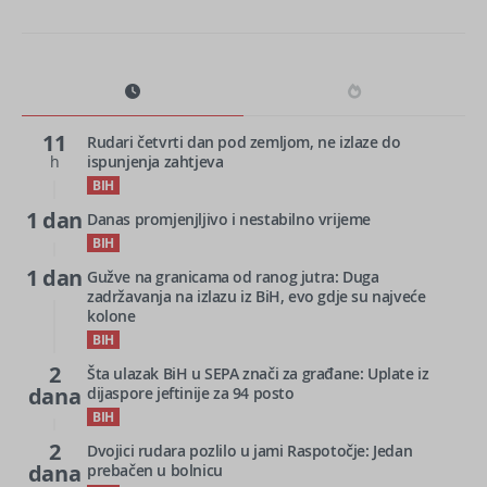
11
Rudari četvrti dan pod zemljom, ne izlaze do
h
ispunjenja zahtjeva
BIH
1 dan
Danas promjenjljivo i nestabilno vrijeme
BIH
1 dan
Gužve na granicama od ranog jutra: Duga
zadržavanja na izlazu iz BiH, evo gdje su najveće
kolone
BIH
2
Šta ulazak BiH u SEPA znači za građane: Uplate iz
dana
dijaspore jeftinije za 94 posto
BIH
2
Dvojici rudara pozlilo u jami Raspotočje: Jedan
dana
prebačen u bolnicu