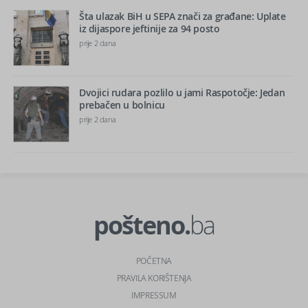
Šta ulazak BiH u SEPA znači za građane: Uplate
iz dijaspore jeftinije za 94 posto
prije 2 dana
Dvojici rudara pozlilo u jami Raspotočje: Jedan
prebačen u bolnicu
prije 2 dana
pošteno.
ba
POČETNA
PRAVILA KORIŠTENJA
IMPRESSUM