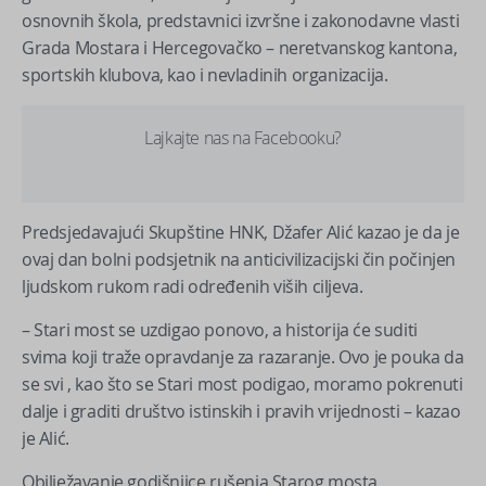
osnovnih škola, predstavnici izvršne i zakonodavne vlasti
Grada Mostara i Hercegovačko – neretvanskog kantona,
sportskih klubova, kao i nevladinih organizacija.
Lajkajte nas na Facebooku?
Predsjedavajući Skupštine HNK, Džafer Alić kazao je da je
ovaj dan bolni podsjetnik na anticivilizacijski čin počinjen
ljudskom rukom radi određenih viših ciljeva.
– Stari most se uzdigao ponovo, a historija će suditi
svima koji traže opravdanje za razaranje. Ovo je pouka da
se svi , kao što se Stari most podigao, moramo pokrenuti
dalje i graditi društvo istinskih i pravih vrijednosti – kazao
je Alić.
Obilježavanje godišnjice rušenja Starog mosta