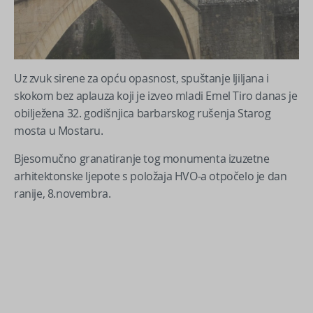
Uz zvuk sirene za opću opasnost, spuštanje ljiljana i
skokom bez aplauza koji je izveo mladi Emel Tiro danas je
obilježena 32. godišnjica barbarskog rušenja Starog
mosta u Mostaru.
Bjesomučno granatiranje tog monumenta izuzetne
arhitektonske ljepote s položaja HVO-a otpočelo je dan
ranije, 8.novembra.