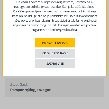
U skladu s novom europskom regulativom, Pošteno.ba je
nadogradio politiku privatnosti i korištenja kolačića (Cookies).
Kolačiće upotrebljavamo kako bismo vam omogućili korištenje
naše online usluge, što bolje korisničko iskustvo i funkcionalnost
našeg portala, prikaz reklamnih sadržaja i ostale funkcionalnosti
koje inače ne bismo mogli pružati. Daljnjim korištenjem portala,
suglasni ste s korištenjem kolačića.
PRIHVATI I ZATVORI
COOKIE POSTAVKE
prethodni članak
Gdje će građani BiH putovati za Novu godinu i koliko to
SAZNAJ VIŠE
košta to ‘veselje’?
sljedeći članak
Trampov rejting je sve gori