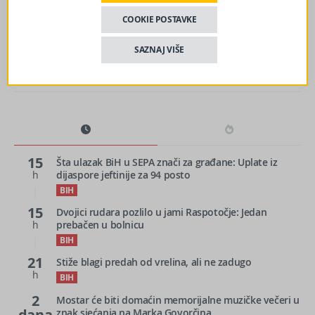
izglasao zakonski paket – Jači fokus Trumpove
administracije na Zapadni Balkan
COOKIE POSTAVKE
SAZNAJ VIŠE
15
Šta ulazak BiH u SEPA znači za građane: Uplate iz
h
dijaspore jeftinije za 94 posto
BIH
15
Dvojici rudara pozlilo u jami Raspotočje: Jedan
h
prebačen u bolnicu
BIH
21
Stiže blagi predah od vrelina, ali ne zadugo
h
BIH
2
Mostar će biti domaćin memorijalne muzičke večeri u
dana
znak sjećanja na Marka Govorčina