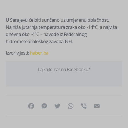
U Sarajevu će biti sunčano uz umjerenu oblačnost.
Najniža jutarnja temperatura zraka oko -14°C, a najviša
dnevna oko -4°C – navode iz Federalnog
hidrometeorološkog zavoda BiH.
Izvor vijesti:
haber.ba
Lajkajte nas na Facebooku?
Facebook
Messenger
Twitter
WhatsApp
Viber
Email