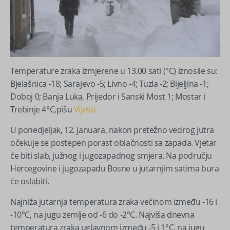
Temperature zraka izmjerene u 13.00 sati (°C) iznosile su:
Bjelašnica -18; Sarajevo -5; Livno -4; Tuzla -2; Bijeljina -1;
Doboj 0; Banja Luka, Prijedor i Sanski Most 1; Mostar i
Trebinje 4°C,pišu
Vijesti
U ponedjeljak, 12. januara, nakon pretežno vedrog jutra
očekuje se postepen porast oblačnosti sa zapada. Vjetar
će biti slab, južnog i jugozapadnog smjera. Na području
Hercegovine i jugozapadu Bosne u jutarnjim satima bura
će oslabiti.
Najniža jutarnja temperatura zraka većinom između -16 i
-10°C, na jugu zemlje od -6 do -2°C. Najviša dnevna
temperatura zraka uglavnom između -5 i 1°C, na jugu