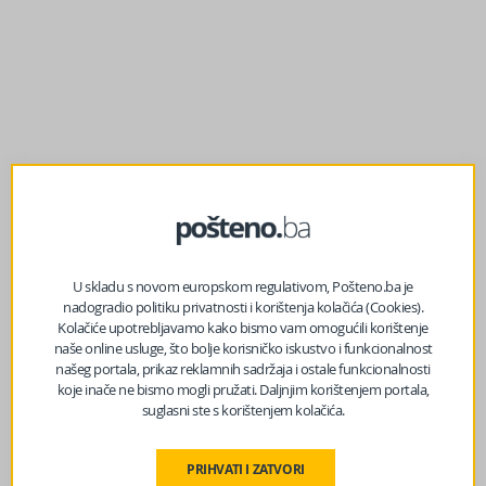
U skladu s novom europskom regulativom, Pošteno.ba je
nadogradio politiku privatnosti i korištenja kolačića (Cookies).
prethodni članak
Kolačiće upotrebljavamo kako bismo vam omogućili korištenje
Sarajevo se guši u smeću: Kontejneri prepuni, brojne
naše online usluge, što bolje korisničko iskustvo i funkcionalnost
ulice u Starom Gradu još nisu očišćene od snijega
našeg portala, prikaz reklamnih sadržaja i ostale funkcionalnosti
koje inače ne bismo mogli pružati. Daljnjim korištenjem portala,
suglasni ste s korištenjem kolačića.
sljedeći članak
VIJEST IZ WASHINGTONA KOJU SMO ČEKALI: Kongres
PRIHVATI I ZATVORI