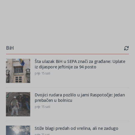
BiH
Šta ulazak BiH u SEPA znači za građane: Uplate
iz dijaspore jeftinije za 94 posto
prije 15 sati
Dvojici rudara pozlilo u jami Raspotočje: Jedan
prebačen u bolnicu
prije 15 sati
Stiže blagi predah od vrelina, ali ne zadugo
prije 21 sat