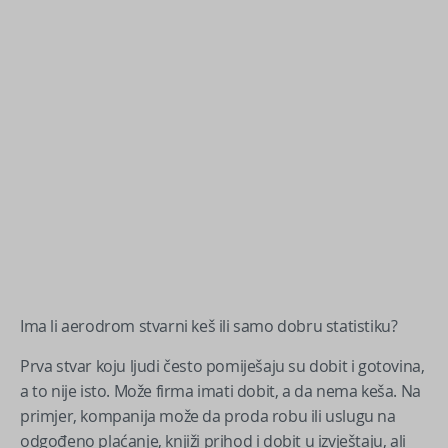
Ima li aerodrom stvarni keš ili samo dobru statistiku?
Prva stvar koju ljudi često pomiješaju su dobit i gotovina,
a to nije isto. Može firma imati dobit, a da nema keša. Na
primjer, kompanija može da proda robu ili uslugu na
odgođeno plaćanje, knjiži prihod i dobit u izvještaju, ali