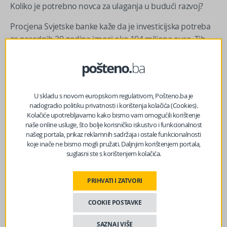
Koliko je potrebno novca za ulaganja u budući razvoj?
Procjena Svjetske banke kaže da je investicijska potreba
za narednih 30 godina iznosi oko 194 miliona eura. Tih
oko 194 miliona eura ne odnosi se samo na “širenje”,
nego i na redovno održavanje i modernizaciju postojeće
infrastrukture, uključujući pistu, manevarske površine,
sigurnosne sisteme i tehničke standarde.
U skladu s novom europskom regulativom, Pošteno.ba je
nadogradio politiku privatnosti i korištenja kolačića (Cookies).
Otprilike polovina treba da ide na proširenje terminala i
Kolačiće upotrebljavamo kako bismo vam omogućili korištenje
kapaciteta, a druga polovina na to da aerodrom uopšte
naše online usluge, što bolje korisničko iskustvo i funkcionalnost
našeg portala, prikaz reklamnih sadržaja i ostale funkcionalnosti
ostane funkcionalan, siguran i konkurentan u narednih
koje inače ne bismo mogli pružati. Daljnjim korištenjem portala,
30 godina. Kad to rasporediš na 30 godina, koliko obično
suglasni ste s korištenjem kolačića.
i ide koncesija, dobiješ prosjek od oko 6,5 miliona eura
godišnje, ili 12 do 13 miliona KM godišnje.
PRIHVATI I ZATVORI
Može li aerodrom sam finansirati potrebna ulaganja?
COOKIE POSTAVKE
Da bismo na ovo pitanje odgovorili ozbiljno, a ne
SAZNAJ VIŠE
napamet, moramo pogledati likvidnosti, dug, isplativosti,