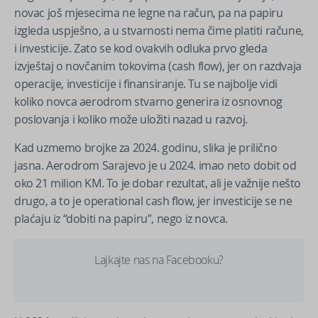
novac još mjesecima ne legne na račun, pa na papiru
izgleda uspješno, a u stvarnosti nema čime platiti račune,
i investicije. Zato se kod ovakvih odluka prvo gleda
izvještaj o novčanim tokovima (cash flow), jer on razdvaja
operacije, investicije i finansiranje. Tu se najbolje vidi
koliko novca aerodrom stvarno generira iz osnovnog
poslovanja i koliko može uložiti nazad u razvoj.
Kad uzmemo brojke za 2024. godinu, slika je prilično
jasna. Aerodrom Sarajevo je u 2024. imao neto dobit od
oko 21 milion KM. To je dobar rezultat, ali je važnije nešto
drugo, a to je operational cash flow, jer investicije se ne
plaćaju iz “dobiti na papiru”, nego iz novca.
Lajkajte nas na Facebooku?