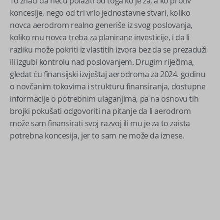
To znači da neću polaziti od toga ko je za, a ko protiv
koncesije, nego od tri vrlo jednostavne stvari, koliko
novca aerodrom realno generiše iz svog poslovanja,
koliko mu novca treba za planirane investicije, i da li
razliku može pokriti iz vlastitih izvora bez da se prezaduži
ili izgubi kontrolu nad poslovanjem. Drugim riječima,
gledat ću finansijski izvještaj aerodroma za 2024. godinu
o novčanim tokovima i strukturu finansiranja, dostupne
informacije o potrebnim ulaganjima, pa na osnovu tih
brojki pokušati odgovoriti na pitanje da li aerodrom
može sam finansirati svoj razvoj ili mu je za to zaista
potrebna koncesija, jer to sam ne može da iznese.