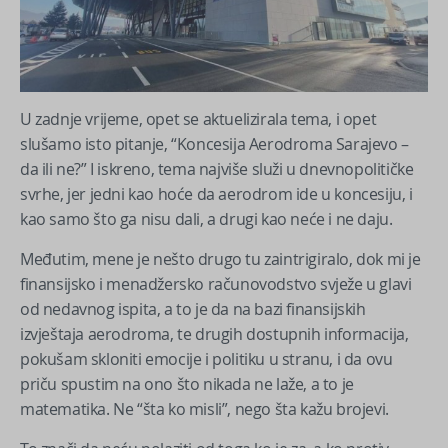
U zadnje vrijeme, opet se aktuelizirala tema, i opet
slušamo isto pitanje, “Koncesija Aerodroma Sarajevo –
da ili ne?” I iskreno, tema najviše služi u dnevnopolitičke
svrhe, jer jedni kao hoće da aerodrom ide u koncesiju, i
kao samo što ga nisu dali, a drugi kao neće i ne daju.
Međutim, mene je nešto drugo tu zaintrigiralo, dok mi je
finansijsko i menadžersko računovodstvo svježe u glavi
od nedavnog ispita, a to je da na bazi finansijskih
izvještaja aerodroma, te drugih dostupnih informacija,
pokušam skloniti emocije i politiku u stranu, i da ovu
priču spustim na ono što nikada ne laže, a to je
matematika. Ne “šta ko misli”, nego šta kažu brojevi.