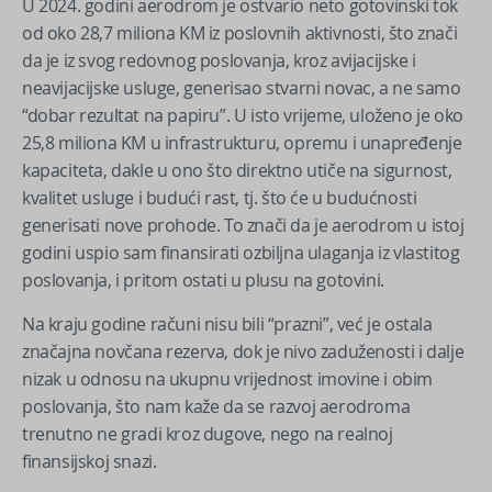
U 2024. godini aerodrom je ostvario neto gotovinski tok
od oko 28,7 miliona KM iz poslovnih aktivnosti, što znači
da je iz svog redovnog poslovanja, kroz avijacijske i
neavijacijske usluge, generisao stvarni novac, a ne samo
“dobar rezultat na papiru”. U isto vrijeme, uloženo je oko
25,8 miliona KM u infrastrukturu, opremu i unapređenje
kapaciteta, dakle u ono što direktno utiče na sigurnost,
kvalitet usluge i budući rast, tj. što će u budućnosti
generisati nove prohode. To znači da je aerodrom u istoj
godini uspio sam finansirati ozbiljna ulaganja iz vlastitog
poslovanja, i pritom ostati u plusu na gotovini.
Na kraju godine računi nisu bili “prazni”, već je ostala
značajna novčana rezerva, dok je nivo zaduženosti i dalje
nizak u odnosu na ukupnu vrijednost imovine i obim
poslovanja, što nam kaže da se razvoj aerodroma
trenutno ne gradi kroz dugove, nego na realnoj
finansijskoj snazi.