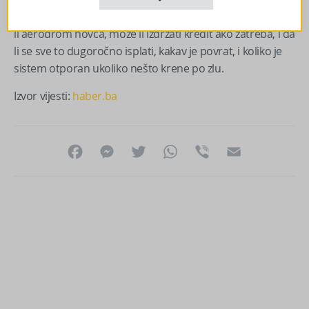
povrat ulaganja, i otpornist sitema. Drugim riječima, ima
li aerodrom novca, može li izdržati kredit ako zatreba, i da
li se sve to dugoročno isplati, kakav je povrat, i koliko je
sistem otporan ukoliko nešto krene po zlu.
Izvor vijesti:
haber.ba
Facebook
Messenger
Twitter
WhatsApp
Viber
Email