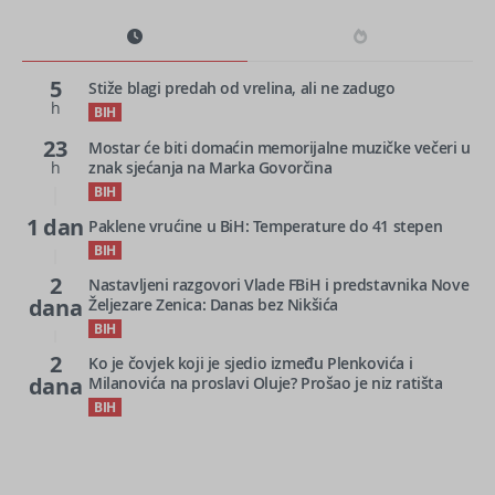
5
Stiže blagi predah od vrelina, ali ne zadugo
h
BIH
23
Mostar će biti domaćin memorijalne muzičke večeri u
h
znak sjećanja na Marka Govorčina
BIH
1 dan
Paklene vrućine u BiH: Temperature do 41 stepen
BIH
2
Nastavljeni razgovori Vlade FBiH i predstavnika Nove
dana
Željezare Zenica: Danas bez Nikšića
BIH
2
Ko je čovjek koji je sjedio između Plenkovića i
dana
Milanovića na proslavi Oluje? Prošao je niz ratišta
BIH