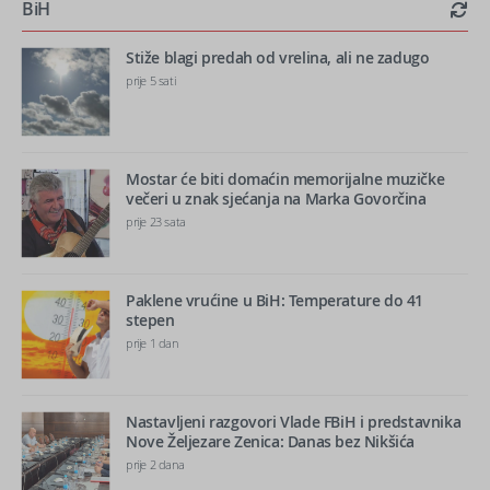
BiH
Stiže blagi predah od vrelina, ali ne zadugo
prije 5 sati
Mostar će biti domaćin memorijalne muzičke
večeri u znak sjećanja na Marka Govorčina
prije 23 sata
Paklene vrućine u BiH: Temperature do 41
stepen
prije 1 dan
Nastavljeni razgovori Vlade FBiH i predstavnika
Nove Željezare Zenica: Danas bez Nikšića
prije 2 dana