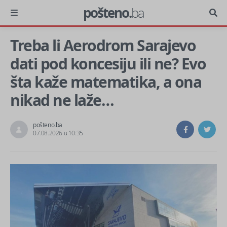
pošteno.
ba
Treba li Aerodrom Sarajevo
dati pod koncesiju ili ne? Evo
šta kaže matematika, a ona
nikad ne laže…
pošteno.ba
07.08.2026 u 10:35