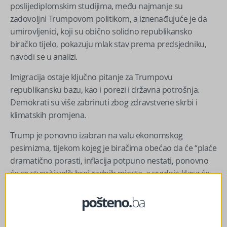
poslijediplomskim studijima, među najmanje su
zadovoljni Trumpovom politikom, a iznenađujuće je da
umirovljenici, koji su obično solidno republikansko
biračko tijelo, pokazuju mlak stav prema predsjedniku,
navodi se u analizi.
Imigracija ostaje ključno pitanje za Trumpovu
republikansku bazu, kao i porezi i državna potrošnja.
Demokrati su više zabrinuti zbog zdravstvene skrbi i
klimatskih promjena.
Trump je ponovno izabran na valu ekonomskog
pesimizma, tijekom kojeg je biračima obećao da će “plaće
dramatično porasti, inflacija potpuno nestati, ponovno
će se stvoriti velik broj radnih mjesta, a srednja klasa će
doživjeti procvat kakav nikada prije nije postojao”.
Birači su, međutim, do sada bili razočarani, a ocjene
njegovog ekonomskog upravljanja bile su vrlo pozitivne