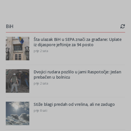
BiH
Šta ulazak BiH u SEPA znači za građane: Uplate
iz dijaspore jeftinije za 94 posto
prije 2 sata
Dvojici rudara pozlilo u jami Raspotočje: Jedan
prebačen u bolnicu
prije 2 sata
Stiže blagi predah od vrelina, ali ne zadugo
prije 8 sati