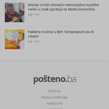
Mostar će biti domaćin memorijalne muzičke
večeri u znak sjećanja na Marka Govorčina
prije 1 dan
Paklene vrućine u BiH: Temperature do 41
stepen
prije 1 dan
pošteno.
ba
POČETNA
PRAVILA KORIŠTENJA
IMPRESSUM