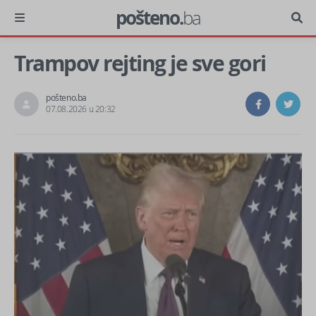
pošteno.
ba
Trampov rejting je sve gori
pošteno.ba
07.08.2026 u 20:32