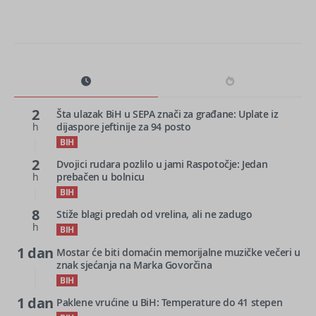
2
Šta ulazak BiH u SEPA znači za građane: Uplate iz
h
dijaspore jeftinije za 94 posto
BIH
2
Dvojici rudara pozlilo u jami Raspotočje: Jedan
h
prebačen u bolnicu
BIH
8
Stiže blagi predah od vrelina, ali ne zadugo
h
BIH
1 dan
Mostar će biti domaćin memorijalne muzičke večeri u
znak sjećanja na Marka Govorčina
BIH
1 dan
Paklene vrućine u BiH: Temperature do 41 stepen