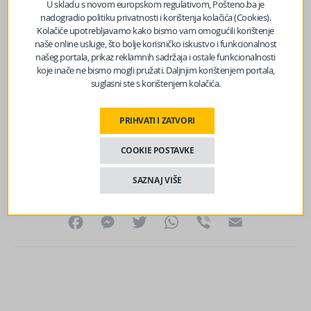
U skladu s novom europskom regulativom, Pošteno.ba je
ubrzo nakon inauguracije, samo da bi značajno oslabile
nadogradio politiku privatnosti i korištenja kolačića (Cookies).
nakon što je započeo trgovinski rat i reagirao na
Kolačiće upotrebljavamo kako bismo vam omogućili korištenje
investitore.
naše online usluge, što bolje korisničko iskustvo i funkcionalnost
našeg portala, prikaz reklamnih sadržaja i ostale funkcionalnosti
Podaci američke vlade također sugeriraju da su
koje inače ne bismo mogli pružati. Daljnjim korištenjem portala,
suglasni ste s korištenjem kolačića.
Amerikanci sada nezadovoljni Trumpovom politikom
prema migrantima, što je bilo još jedno središnje pitanje
tijekom njegovog ponovnog izbora, zaključuje analiza
PRIHVATI I ZATVORI
Economista.
COOKIE POSTAVKE
Izvor vijesti:
haber.ba
SAZNAJ VIŠE
Facebook
Messenger
Twitter
WhatsApp
Viber
Email