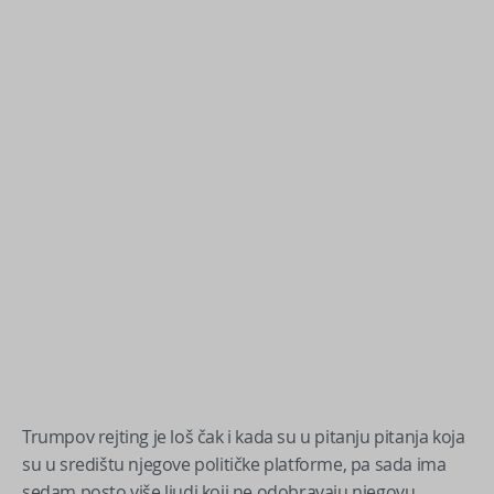
Trumpov rejting je loš čak i kada su u pitanju pitanja koja
su u središtu njegove političke platforme, pa sada ima
sedam posto više ljudi koji ne odobravaju njegovu