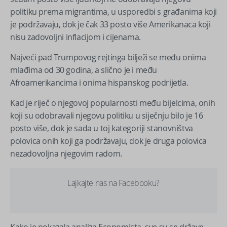
politiku prema migrantima, u usporedbi s građanima koji
je podržavaju, dok je čak 33 posto više Amerikanaca koji
nisu zadovoljni inflacijom i cijenama.
Najveći pad Trumpovog rejtinga bilježi se među onima
mlađima od 30 godina, a slično je i među
Afroamerikancima i onima hispanskog podrijetla.
Kad je riječ o njegovoj popularnosti među bijelcima, onih
koji su odobravali njegovu politiku u siječnju bilo je 16
posto više, dok je sada u toj kategoriji stanovništva
polovica onih koji ga podržavaju, dok je druga polovica
nezadovoljna njegovim radom.
Lajkajte nas na Facebooku?
Kako je pokazala analiza Economista, sve su se države,