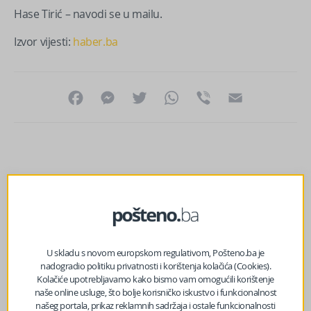
Hase Tirić – navodi se u mailu.
Izvor vijesti:
haber.ba
Facebook
Messenger
Twitter
WhatsApp
Viber
Email
U skladu s novom europskom regulativom, Pošteno.ba je
nadogradio politiku privatnosti i korištenja kolačića (Cookies).
Kolačiće upotrebljavamo kako bismo vam omogućili korištenje
naše online usluge, što bolje korisničko iskustvo i funkcionalnost
našeg portala, prikaz reklamnih sadržaja i ostale funkcionalnosti