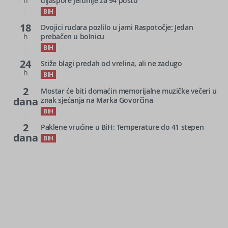
h
dijaspore jeftinije za 94 posto
BIH
18
Dvojici rudara pozlilo u jami Raspotočje: Jedan
h
prebačen u bolnicu
BIH
24
Stiže blagi predah od vrelina, ali ne zadugo
h
BIH
2
Mostar će biti domaćin memorijalne muzičke večeri u
dana
znak sjećanja na Marka Govorčina
BIH
2
Paklene vrućine u BiH: Temperature do 41 stepen
dana
BIH