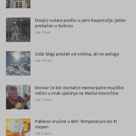
Dvojici rudara pozlilo u jami Raspotočje: Jedan
prebačen u bolnicu
prije 18 sati
Stiže blagi predah od vrelina, ali ne zadugo
prije 24 sata
Mostar će biti domaćin memorijalne muzičke
večeri u znak sjećanja na Marka Govorčina
prije 2 dana
Paklene vrućine u BiH: Temperature do 41
stepen
prije 2 dana