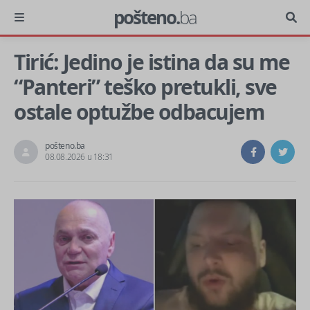
pošteno.
ba
Tirić: Jedino je istina da su me
“Panteri” teško pretukli, sve
ostale optužbe odbacujem
pošteno.ba
08.08.2026 u 18:31