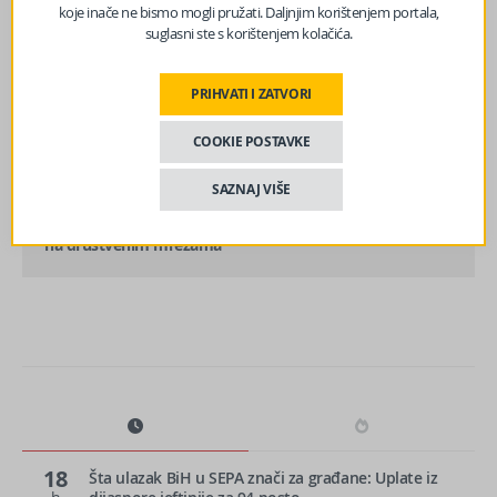
koje inače ne bismo mogli pružati. Daljnjim korištenjem portala,
suglasni ste s korištenjem kolačića.
prethodni članak
PRIHVATI I ZATVORI
Savjet bivše policajke: Nikada ne izgovarajte ovu
rečenicu ako ste učestvovali u saobraćajnoj nesreći
COOKIE POSTAVKE
SAZNAJ VIŠE
sljedeći članak
Četvrto dijete, treći brak: Košarac podijelio radosnu vijest
na društvenim mrežama
18
Šta ulazak BiH u SEPA znači za građane: Uplate iz