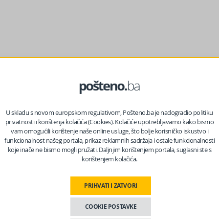
U skladu s novom europskom regulativom, Pošteno.ba je nadogradio politiku
privatnosti i korištenja kolačića (Cookies). Kolačiće upotrebljavamo kako bismo
vam omogućili korištenje naše online usluge, što bolje korisničko iskustvo i
funkcionalnost našeg portala, prikaz reklamnih sadržaja i ostale funkcionalnosti
koje inače ne bismo mogli pružati. Daljnjim korištenjem portala, suglasni ste s
korištenjem kolačića.
retežno oblačno vrijeme. Magla ili niska oblačnost se lokalno
PRIHVATI I ZATVORI
oj zemlji, tako da će vikend proteći u znaku pretežno oblačnog
COOKIE POSTAVKE