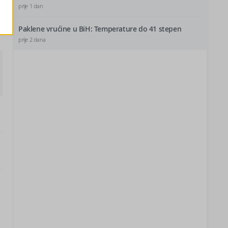
prije 1 dan
Paklene vrućine u BiH: Temperature do 41 stepen
prije 2 dana