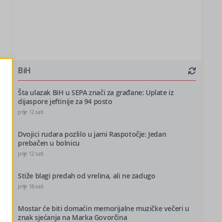
BiH
Šta ulazak BiH u SEPA znači za građane: Uplate iz
dijaspore jeftinije za 94 posto
prije 12 sati
Dvojici rudara pozlilo u jami Raspotočje: Jedan
prebačen u bolnicu
prije 12 sati
Stiže blagi predah od vrelina, ali ne zadugo
prije 18 sati
Mostar će biti domaćin memorijalne muzičke večeri u
znak sjećanja na Marka Govorčina