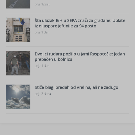
prije 12 sati
Šta ulazak BiH u SEPA znači za građane: Uplate
iz dijaspore jeftinije za 94 posto
prije 1 dan
Dvojici rudara pozlilo u jami Raspotočje: Jedan
prebačen u bolnicu
prije 1 dan
Stiže blagi predah od vrelina, ali ne zadugo
prije 2 dana