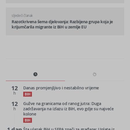
sljedeći članak
Razotkrivena šema djelovanja: Razbijena grupa koja je
krijumčarila migrante iz BiH u zemlje EU
12
Danas promjenjljivo i nestabilno vrijeme
h
BIH
12
Gužve na granicama od ranog jutra: Duga
h
zadržavanja na izlazu iz BiH, evo gdje su najveće
kolone
BIH
1 dan
Šta ulazak BiH u SEPA znači za građane: Uplate iz