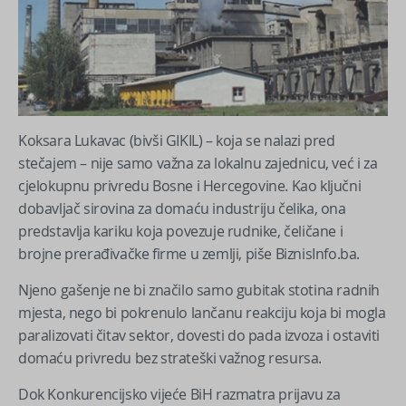
Koksara Lukavac (bivši GIKIL) – koja se nalazi pred
stečajem – nije samo važna za lokalnu zajednicu, već i za
cjelokupnu privredu Bosne i Hercegovine. Kao ključni
dobavljač sirovina za domaću industriju čelika, ona
predstavlja kariku koja povezuje rudnike, čeličane i
brojne prerađivačke firme u zemlji, piše BiznisInfo.ba.
Njeno gašenje ne bi značilo samo gubitak stotina radnih
mjesta, nego bi pokrenulo lančanu reakciju koja bi mogla
paralizovati čitav sektor, dovesti do pada izvoza i ostaviti
domaću privredu bez strateški važnog resursa.
Dok Konkurencijsko vijeće BiH razmatra prijavu za