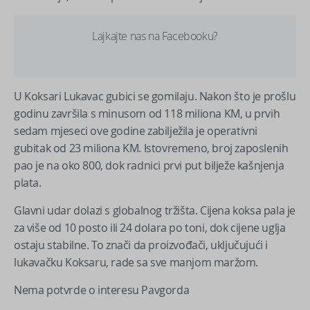
Lajkajte nas na Facebooku?
U Koksari Lukavac gubici se gomilaju. Nakon što je prošlu
godinu završila s minusom od 118 miliona KM, u prvih
sedam mjeseci ove godine zabilježila je operativni
gubitak od 23 miliona KM. Istovremeno, broj zaposlenih
pao je na oko 800, dok radnici prvi put bilježe kašnjenja
plata.
Glavni udar dolazi s globalnog tržišta. Cijena koksa pala je
za više od 10 posto ili 24 dolara po toni, dok cijene uglja
ostaju stabilne. To znači da proizvođači, uključujući i
lukavačku Koksaru, rade sa sve manjom maržom.
Nema potvrde o interesu Pavgorda