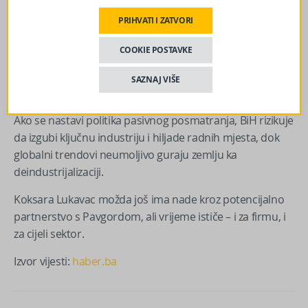
Da li je ovo početak kraja?
PRIHVATI I ZATVORI
Dok se Pavgord predstavlja kao „spasitelj domaće
COOKIE POSTAVKE
industrije“, realnost je daleko složenija. Bez jasne državne
industrijske strategije, pojedinačne akvizicije neće riješiti
SAZNAJ VIŠE
strukturne probleme sektora.
Ako se nastavi politika pasivnog posmatranja, BiH rizikuje
da izgubi ključnu industriju i hiljade radnih mjesta, dok
globalni trendovi neumoljivo guraju zemlju ka
deindustrijalizaciji.
Koksara Lukavac možda još ima nade kroz potencijalno
partnerstvo s Pavgordom, ali vrijeme ističe – i za firmu, i
za cijeli sektor.
Izvor vijesti:
haber.ba