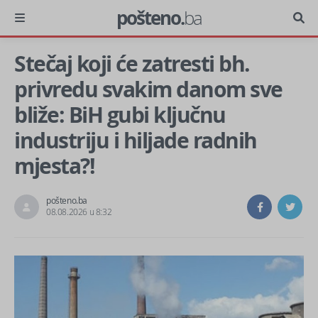
pošteno.
ba
Stečaj koji će zatresti bh.
privredu svakim danom sve
bliže: BiH gubi ključnu
industriju i hiljade radnih
mjesta?!
pošteno.ba
08.08.2026 u 8:32