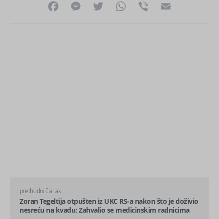
Facebook
Messenger
Twitter
WhatsApp
Viber
Email
prethodni članak
Zoran Tegeltija otpušten iz UKC RS-a nakon što je doživio
nesreću na kvadu: Zahvalio se medicinskim radnicima