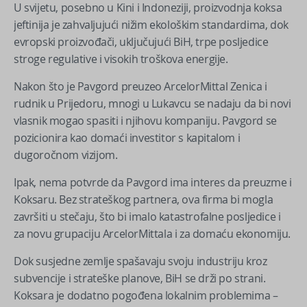
U svijetu, posebno u Kini i Indoneziji, proizvodnja koksa
jeftinija je zahvaljujući nižim ekološkim standardima, dok
evropski proizvođači, uključujući BiH, trpe posljedice
stroge regulative i visokih troškova energije.
Nakon što je Pavgord preuzeo ArcelorMittal Zenica i
rudnik u Prijedoru, mnogi u Lukavcu se nadaju da bi novi
vlasnik mogao spasiti i njihovu kompaniju. Pavgord se
pozicionira kao domaći investitor s kapitalom i
dugoročnom vizijom.
Ipak, nema potvrde da Pavgord ima interes da preuzme i
Koksaru. Bez strateškog partnera, ova firma bi mogla
završiti u stečaju, što bi imalo katastrofalne posljedice i
za novu grupaciju ArcelorMittala i za domaću ekonomiju.
Dok susjedne zemlje spašavaju svoju industriju kroz
subvencije i strateške planove, BiH se drži po strani.
Koksara je dodatno pogođena lokalnim problemima –