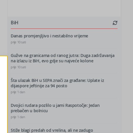
BiH
Danas promjenjljivo i nestabilno vrijeme
prije 10 sati
Gužve na granicama od ranog jutra: Duga zadržavanja
na izlazu iz BiH, evo gdje su najveće kolone
prije 10 sati
Šta ulazak BiH u SEPA znači za građane: Uplate iz
dijaspore jeftinije za 94 posto
prije 1 dan
Dvojici rudara pozlilo u jami Raspotočje: Jedan
prebačen u bolnicu
prije 1 dan
Stiže blagi predah od vrelina, ali ne zadugo