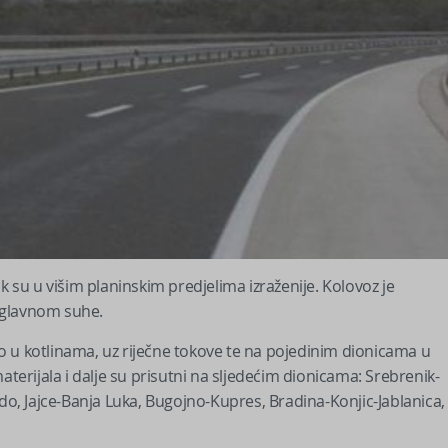
k su u višim planinskim predjelima izraženije. Kolovoz je
uglavnom suhe.
o u kotlinama, uz riječne tokove te na pojedinim dionicama u
aterijala i dalje su prisutni na sljedećim dionicama: Srebrenik-
rdo, Jajce-Banja Luka, Bugojno-Kupres, Bradina-Konjic-Jablanica,