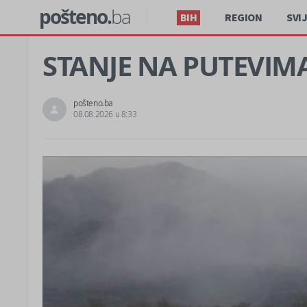
pošteno.
ba
BIH
REGION
SVI
STANJE NA PUTEVIMA:
pošteno.ba
08.08.2026 u 8:33