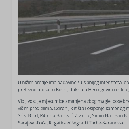
U nižim predjelima padavine su slabijeg intenziteta, do
pretežno mokar u Bosni, dok su u Hercegovini ceste 
Vidljivost je mjestimice smanjena zbog magle, posebn
višim predjelima. Odroni, klizišta i osipanje kamenog m
Šićki Brod, Ribnica-Banovići-Živinice, Simin Han-Ban B
Sarajevo-Foča, Rogatica-Višegrad i Turbe-Karanovac.