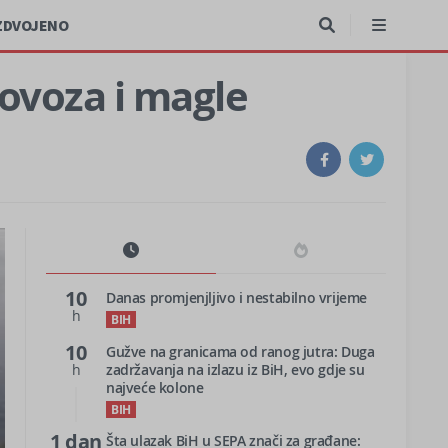
ZDVOJENO
ovoza i magle
10
Danas promjenjljivo i nestabilno vrijeme
h
BIH
10
Gužve na granicama od ranog jutra: Duga
h
zadržavanja na izlazu iz BiH, evo gdje su
najveće kolone
BIH
1 dan
Šta ulazak BiH u SEPA znači za građane: