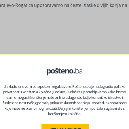
rajevo-Rogatica upozoravamo na česte izlaske divljih konja na
U skladu s novom europskom regulativom, Pošteno.ba je nadogradio politiku
privatnosti i korištenja kolačića (Cookies). Kolačiće upotrebljavamo kako bismo
vam omogućili korištenje naše online usluge, što bolje korisničko iskustvo i
funkcionalnost našeg portala, prikaz reklamnih sadržaja i ostale funkcionalnosti
1 Podlugovi-Sarajevo sjever, zbog čega je saobraćaj
koje inače ne bismo mogli pružati. Daljnjim korištenjem portala, suglasni ste s
korištenjem kolačića.
oljen za vozila do 3,5 tone, dok je za vozila preko 3,5 t i dalje