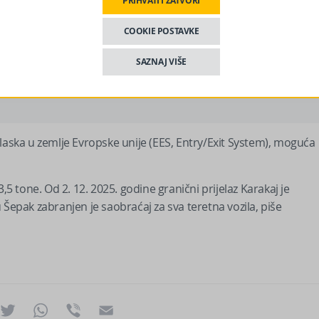
PRIHVATI I ZATVORI
COOKIE POSTAVKE
e uz kraća zadržavanja.
SAZNAJ VIŠE
 nas na Facebooku?
laska u zemlje Evropske unije (EES, Entry/Exit System), moguća
,5 tone. Od 2. 12. 2025. godine granični prijelaz Karakaj je
 Šepak zabranjen je saobraćaj za sva teretna vozila, piše
ok
essenger
Twitter
WhatsApp
Viber
Email