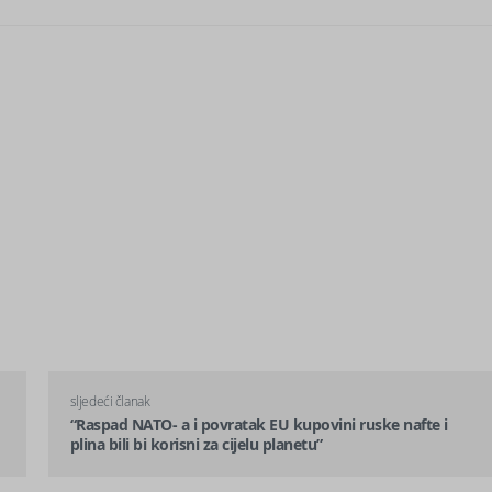
sljedeći članak
“Raspad NATO- a i povratak EU kupovini ruske nafte i
plina bili bi korisni za cijelu planetu”