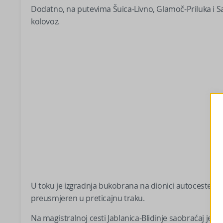
Dodatno, na putevima Šuica-Livno, Glamoč-Priluka i Sa
kolovoz.
U toku je izgradnja bukobrana na dionici autoceste A-
preusmjeren u preticajnu traku.
Na magistralnoj cesti Jablanica-Blidinje saobraćaj je dozv