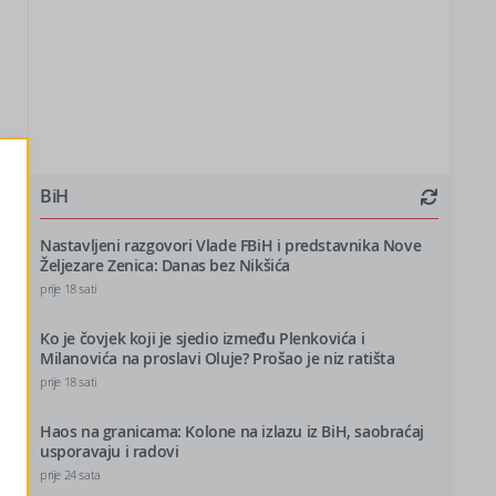
BiH
Nastavljeni razgovori Vlade FBiH i predstavnika Nove
Željezare Zenica: Danas bez Nikšića
prije 18 sati
Ko je čovjek koji je sjedio između Plenkovića i
Milanovića na proslavi Oluje? Prošao je niz ratišta
prije 18 sati
Haos na granicama: Kolone na izlazu iz BiH, saobraćaj
usporavaju i radovi
prije 24 sata