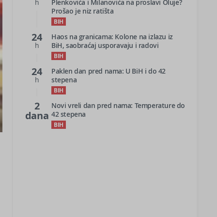
h
Plenkovića i Milanovića na proslavi Oluje?
Prošao je niz ratišta
BIH
24
Haos na granicama: Kolone na izlazu iz
h
BiH, saobraćaj usporavaju i radovi
BIH
24
Paklen dan pred nama: U BiH i do 42
h
stepena
BIH
2
Novi vreli dan pred nama: Temperature do
dana
42 stepena
BIH