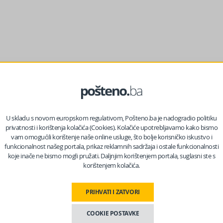
U skladu s novom europskom regulativom, Pošteno.ba je nadogradio politiku
privatnosti i korištenja kolačića (Cookies). Kolačiće upotrebljavamo kako bismo
vam omogućili korištenje naše online usluge, što bolje korisničko iskustvo i
ka – Ložionička, dogodila se saobraćajna nezgoda. Tom prilikom
funkcionalnost našeg portala, prikaz reklamnih sadržaja i ostale funkcionalnosti
baranja na kolovoz pješaka I. G. (1994. godište) iz Sarajeva od
koje inače ne bismo mogli pružati. Daljnjim korištenjem portala, suglasni ste s
korištenjem kolačića.
im je upravljao vozač A. N. (1985. godište) iz Sarajeva.“
ku za urgentnu medicinu (KUM), gdje su joj konstatovane teške
PRIHVATI I ZATVORI
lac Tužilaštva Kantona Sarajevo.
COOKIE POSTAVKE
 zajedno sa stalnim sudskim vještakom saobraćajne i mašinske