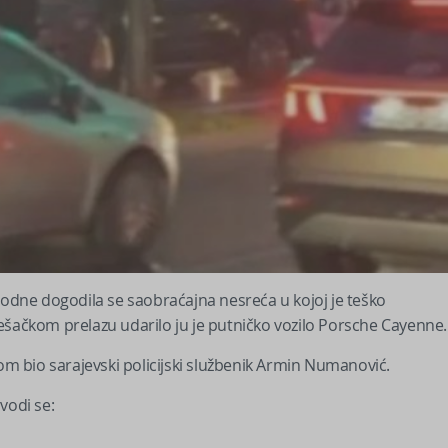
podne dogodila se saobraćajna nesreća u kojoj je teško
ešačkom prelazu udarilo ju je putničko vozilo Porsche Cayenne.
nom bio sarajevski policijski službenik Armin Numanović.
vodi se: