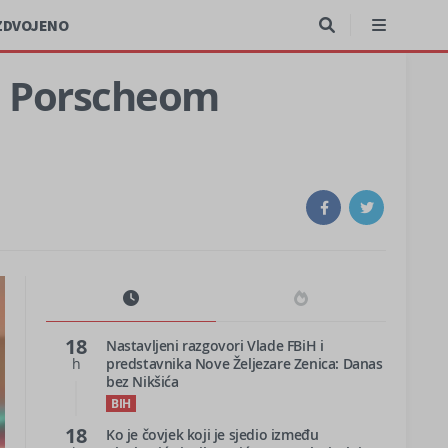
ZDVOJENO
io Porscheom
18
Nastavljeni razgovori Vlade FBiH i
h
predstavnika Nove Željezare Zenica: Danas
bez Nikšića
BIH
18
Ko je čovjek koji je sjedio između