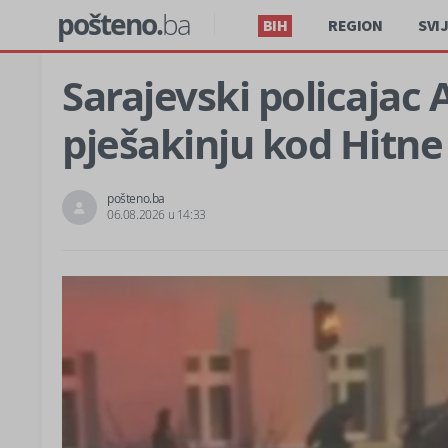
pošteno.
ba
BIH
REGION
SVI
Sarajevski policaja
pješakinju kod Hitn
pošteno.ba
06.08.2026 u 14:33