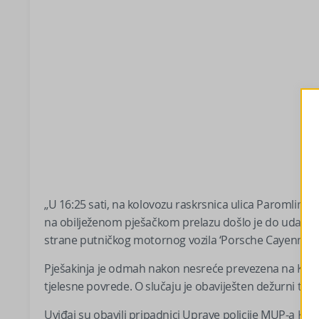
„U 16:25 sati, na kolovozu raskrsnica ulica Paromlins
na obilježenom pješačkom prelazu došlo je do udara i o
strane putničkog motornog vozila ‘Porsche Cayenne’, koj
Pješakinja je odmah nakon nesreće prevezena na Klini
tjelesne povrede. O slučaju je obaviješten dežurni tuži
Uviđaj su obavili pripadnici Uprave policije MUP-a KS