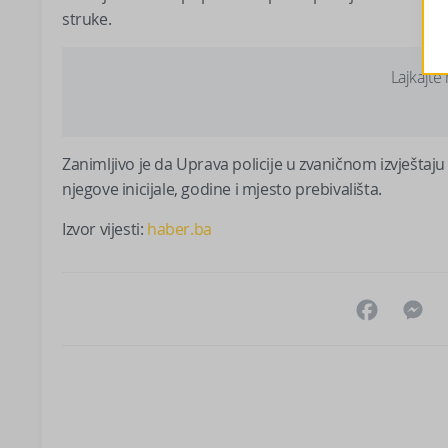
struke.
Lajkajte
Zanimljivo je da Uprava policije u zvaničnom izvješta
njegove inicijale, godine i mjesto prebivališta.
Izvor vijesti:
haber.ba
Facebo
M