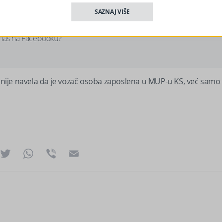
SAZNAJ VIŠE
 nas na Facebooku?
ju nije navela da je vozač osoba zaposlena u MUP-u KS, već samo
ok
essenger
Twitter
WhatsApp
Viber
Email