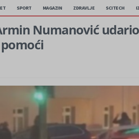
JET
SPORT
MAGAZIN
ZDRAVLJE
SCITECH
I
c Armin Numanović udar
e pomoći