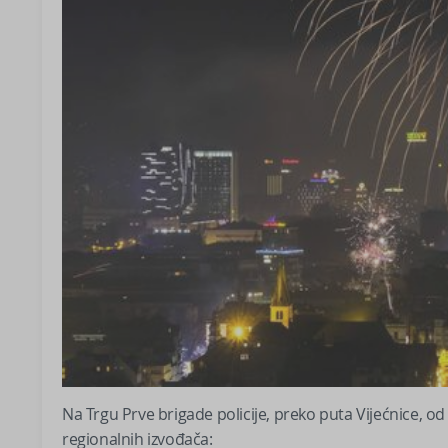
Na Trgu Prve brigade policije, preko puta Vijećnice, od
regionalnih izvođača: