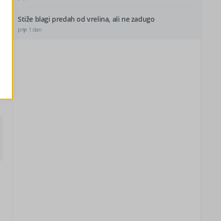
Stiže blagi predah od vrelina, ali ne zadugo
prije 1 dan
e
s