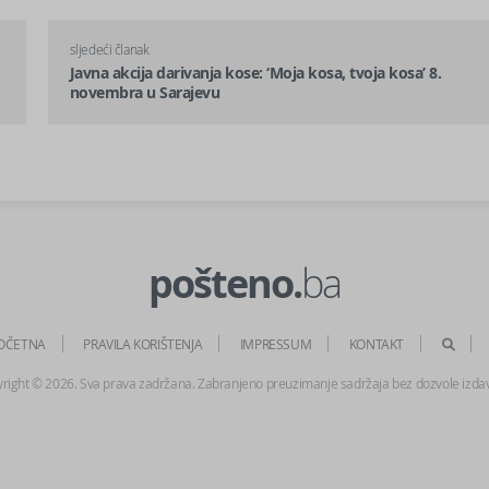
sljedeći članak
Javna akcija darivanja kose: ‘Moja kosa, tvoja kosa’ 8.
novembra u Sarajevu
pošteno.
ba
OČETNA
PRAVILA KORIŠTENJA
IMPRESSUM
KONTAKT
right © 2026. Sva prava zadržana. Zabranjeno preuzimanje sadržaja bez dozvole izda