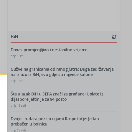
BiH
Danas promjenjljivo i nestabilno vrijeme
prije 1 sat
Gužve na granicama od ranog jutra: Duga zadržavanja
na izlazu iz BiH, evo gdje su najveće kolone
prije 1 sat
Šta ulazak BiH u SEPA znači za građane: Uplate iz
dijaspore jeftinije za 94 posto
prije 19 sati
Dvojici rudara pozlilo u jami Raspotočje: Jedan
prebačen u bolnicu
prije 19 sati