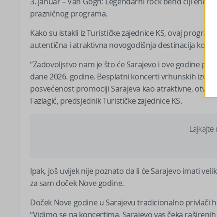
3. januar – Van Gogh: Legendarni rock bend čiji energ
prazničnog programa.
Kako su istakli iz Turističke zajednice KS, ovaj progra
autentična i atraktivna novogodišnja destinacija koja 
“Zadovoljstvo nam je što će Sarajevo i ove godine ponu
dane 2026. godine. Besplatni koncerti vrhunskih izvođ
posvećenost promociji Sarajeva kao atraktivne, otvore
Fazlagić, predsjednik Turističke zajednice KS.
Lajkajte
Ipak, još uvijek nije poznato da li će Sarajevo imati v
za sam doček Nove godine.
Doček Nove godine u Sarajevu tradicionalno privlači hil
“Vidimo se na koncertima, Sarajevo vas čeka raširenih