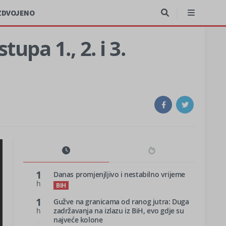
ZDVOJENO
pa 1., 2. i 3.
1
Danas promjenjljivo i nestabilno vrijeme
h
BIH
1
Gužve na granicama od ranog jutra: Duga
h
zadržavanja na izlazu iz BiH, evo gdje su
najveće kolone