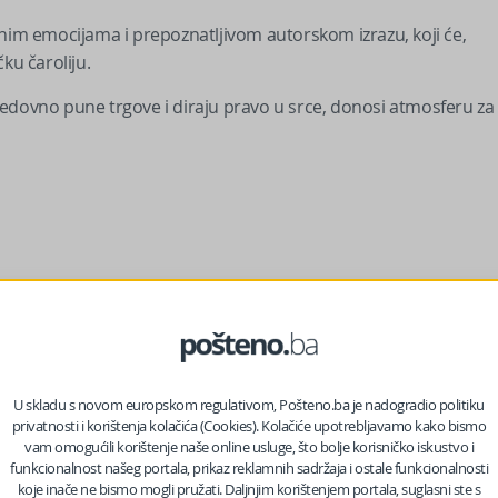
žnim emocijama i prepoznatljivom autorskom izrazu, koji će,
u čaroliju.
i redovno pune trgove i diraju pravo u srce, donosi atmosferu za
U skladu s novom europskom regulativom, Pošteno.ba je nadogradio politiku
privatnosti i korištenja kolačića (Cookies). Kolačiće upotrebljavamo kako bismo
vam omogućili korištenje naše online usluge, što bolje korisničko iskustvo i
funkcionalnost našeg portala, prikaz reklamnih sadržaja i ostale funkcionalnosti
koje inače ne bismo mogli pružati. Daljnjim korištenjem portala, suglasni ste s