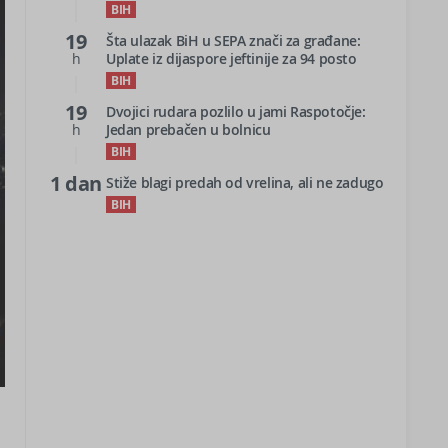
BIH
19
Šta ulazak BiH u SEPA znači za građane:
h
Uplate iz dijaspore jeftinije za 94 posto
BIH
19
Dvojici rudara pozlilo u jami Raspotočje:
h
Jedan prebačen u bolnicu
BIH
1 dan
Stiže blagi predah od vrelina, ali ne zadugo
BIH