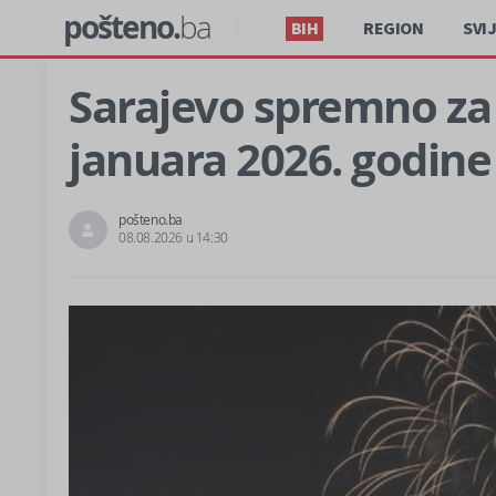
pošteno.
ba
BIH
REGION
SVI
Sarajevo spremno za p
januara 2026. godine
pošteno.ba
08.08.2026 u 14:30