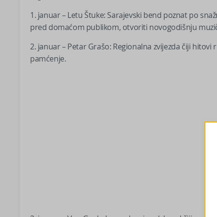
1. januar – Letu Štuke: Sarajevski bend poznat po sna
pred domaćom publikom, otvoriti novogodišnju muzičk
2. januar – Petar Grašo: Regionalna zvijezda čiji hitov
pamćenje.