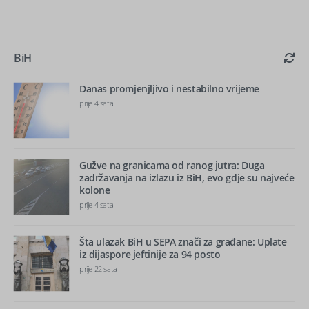
BiH
Danas promjenjljivo i nestabilno vrijeme
prije 4 sata
Gužve na granicama od ranog jutra: Duga
zadržavanja na izlazu iz BiH, evo gdje su najveće
kolone
prije 4 sata
Šta ulazak BiH u SEPA znači za građane: Uplate
iz dijaspore jeftinije za 94 posto
prije 22 sata