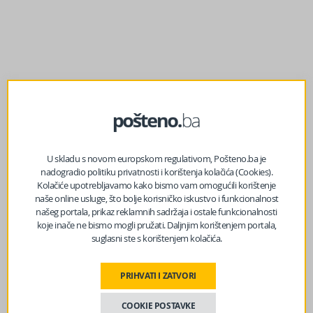
prethodni članak
U skladu s novom europskom regulativom, Pošteno.ba je
OD „RADOVA MATEMATIČKIH“ DO MEĐUNARODNOG
nadogradio politiku privatnosti i korištenja kolačića (Cookies).
UGLEDA: 40 GODINA MATEMATIKE U BIH
Kolačiće upotrebljavamo kako bismo vam omogućili korištenje
naše online usluge, što bolje korisničko iskustvo i funkcionalnost
našeg portala, prikaz reklamnih sadržaja i ostale funkcionalnosti
koje inače ne bismo mogli pružati. Daljnjim korištenjem portala,
sljedeći članak
suglasni ste s korištenjem kolačića.
STIŽE POGORŠANJE – Od ovog dana pljuštat će u cijeloj
BiH: Pogledajte gdje će biti snijega
PRIHVATI I ZATVORI
COOKIE POSTAVKE