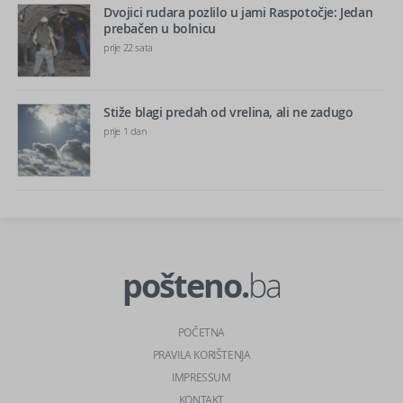
Dvojici rudara pozlilo u jami Raspotočje: Jedan
prebačen u bolnicu
prije 22 sata
Stiže blagi predah od vrelina, ali ne zadugo
prije 1 dan
pošteno.
ba
POČETNA
PRAVILA KORIŠTENJA
IMPRESSUM
KONTAKT