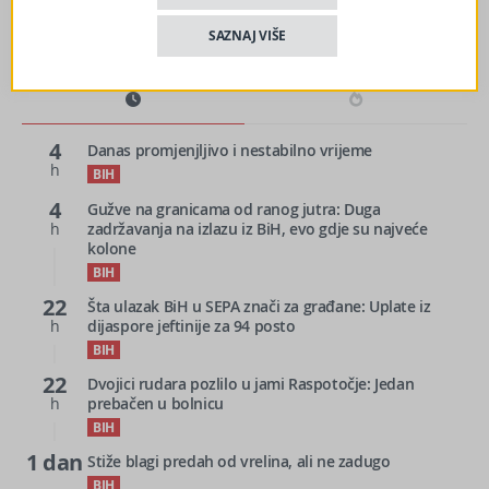
SAZNAJ VIŠE
4
Danas promjenjljivo i nestabilno vrijeme
h
BIH
4
Gužve na granicama od ranog jutra: Duga
h
zadržavanja na izlazu iz BiH, evo gdje su najveće
kolone
BIH
22
Šta ulazak BiH u SEPA znači za građane: Uplate iz
h
dijaspore jeftinije za 94 posto
BIH
22
Dvojici rudara pozlilo u jami Raspotočje: Jedan
h
prebačen u bolnicu
BIH
1 dan
Stiže blagi predah od vrelina, ali ne zadugo
BIH