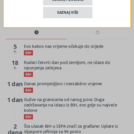
SAZNAJ VIŠE
5
Evo kakvo nas vrijeme očekuje do srijede
h
BIH
18
Rudari četvrti dan pod zemljom, ne izlaze do
h
ispunjenja zahtjeva
BIH
1 dan
Danas promjenjljivo i nestabilno vrijeme
BIH
1 dan
Gužve na granicama od ranog jutra: Duga
zadržavanja na izlazu iz BiH, evo gdje su najveće
kolone
BIH
2
Šta ulazak BiH u SEPA znači za građane: Uplate iz
dana
dijaspore jeftinije za 94 posto