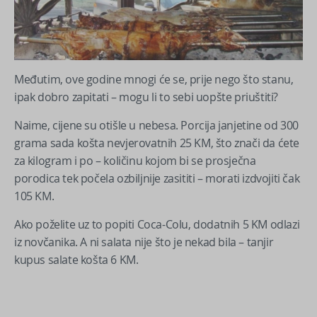
Međutim, ove godine mnogi će se, prije nego što stanu,
ipak dobro zapitati – mogu li to sebi uopšte priuštiti?
Naime, cijene su otišle u nebesa. Porcija janjetine od 300
grama sada košta nevjerovatnih 25 KM, što znači da ćete
za kilogram i po – količinu kojom bi se prosječna
porodica tek počela ozbiljnije zasititi – morati izdvojiti čak
105 KM.
Ako poželite uz to popiti Coca-Colu, dodatnih 5 KM odlazi
iz novčanika. A ni salata nije što je nekad bila – tanjir
kupus salate košta 6 KM.