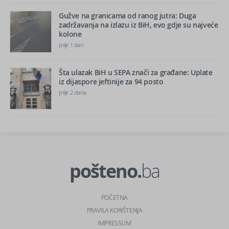
Gužve na granicama od ranog jutra: Duga
zadržavanja na izlazu iz BiH, evo gdje su najveće
kolone
prije 1 dan
Šta ulazak BiH u SEPA znači za građane: Uplate
iz dijaspore jeftinije za 94 posto
prije 2 dana
pošteno.
ba
POČETNA
PRAVILA KORIŠTENJA
IMPRESSUM