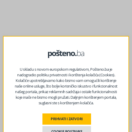
prethodni članak
U skladu s novom europskom regulativom, Pošteno.ba je
Uoči povratka Wizz Aira: Radnici Međunarodnog
nadogradio politiku privatnosti i korištenja kolačića (Cookies).
aerodroma Tuzla uputili pismo, nezadovoljni uslovima
Kolačiće upotrebljavamo kako bismo vam omogućili korištenje
rada
naše online usluge, što bolje korisničko iskustvo i funkcionalnost
našeg portala, prikaz reklamnih sadržaja i ostale funkcionalnosti
koje inače ne bismo mogli pružati. Daljnjim korištenjem portala,
suglasni ste s korištenjem kolačića.
sljedeći članak
Drama u Sarajevu: U pucnjavi ranjen sarajevski reper
Sajfer!
PRIHVATI I ZATVORI
COOKIE POSTAVKE