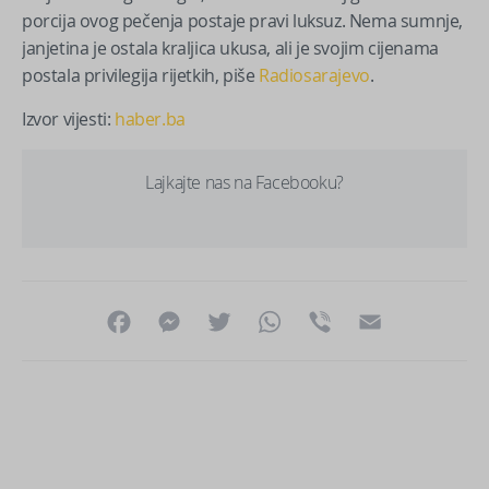
porcija ovog pečenja postaje pravi luksuz. Nema sumnje,
janjetina je ostala kraljica ukusa, ali je svojim cijenama
postala privilegija rijetkih, piše
Radiosarajevo
.
Izvor vijesti:
haber.ba
Lajkajte nas na Facebooku?
Facebook
Messenger
Twitter
WhatsApp
Viber
Email