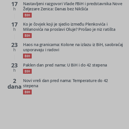
17
Nastavljeni razgovori Vlade FBiH i predstavnika Nove
h
Željezare Zenica: Danas bez Nikšića
BIH
17
Ko je čovjek koji je sjedio između Plenkovića i
h
Milanovića na proslavi Oluje? Prošao je niz ratišta
BIH
23
Haos na granicama: Kolone na izlazu iz BiH, saobraćaj
h
usporavaju i radovi
BIH
23
Paklen dan pred nama: U BiH i do 42 stepena
h
BIH
2
Novi vreli dan pred nama: Temperature do 42
dana
stepena
BIH