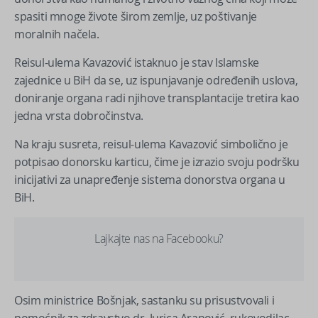
spasiti mnoge živote širom zemlje, uz poštivanje
moralnih načela.
Reisul-ulema Kavazović istaknuo je stav Islamske
zajednice u BiH da se, uz ispunjavanje određenih uslova,
doniranje organa radi njihove transplantacije tretira kao
jedna vrsta dobročinstva.
Na kraju susreta, reisul-ulema Kavazović simbolično je
potpisao donorsku karticu, čime je izrazio svoju podršku
inicijativi za unapređenje sistema donorstva organa u
BiH.
Lajkajte nas na Facebooku?
Osim ministrice Bošnjak, sastanku su prisustvovali i
pomoćnik za zdravstvo dr. Jurica Arapović, rukovodilac