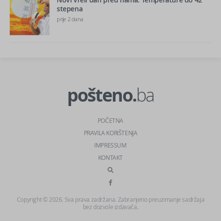
stepena
prije 2 dana
pošteno.
ba
POČETNA
PRAVILA KORIŠTENJA
IMPRESSUM
KONTAKT
Copyright © 2026. Sva prava zadržana. Zabranjeno preuzimanje sadržaja
bez dozvole izdavača.