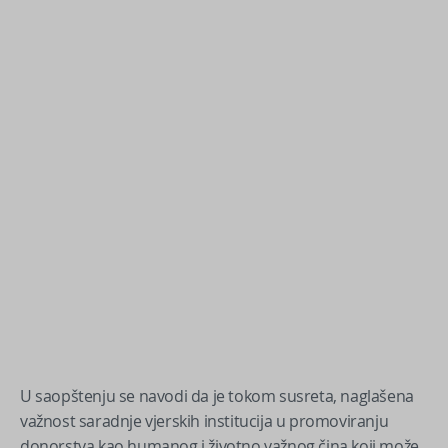
U saopštenju se navodi da je tokom susreta, naglašena
važnost saradnje vjerskih institucija u promoviranju
donorstva kao humanog i životno važnog čina koji može