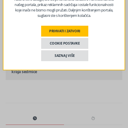
našeg portala, prikaz reklamnih sadržaja i ostale funkcionalnosti
koje inače ne bismo mogli pružati. Daljnjim korištenjem portala,
suglasni ste s korištenjem kolačića.
prethodni članak
PRIHVATI I ZATVORI
Stiže Miholjsko ljeto a s njim i topliji dani, temperature
će opet ići preko 20 stepeni
COOKIE POSTAVKE
SAZNAJ VIŠE
sljedeći članak
Stiže li ljepše vrijeme: Meteorolozi objavili prognozu do
kraja sedmice