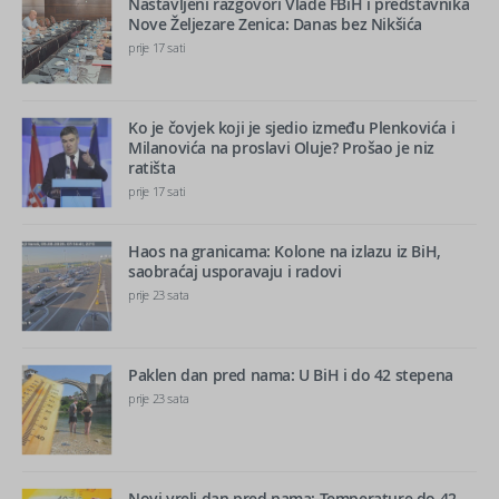
Nastavljeni razgovori Vlade FBiH i predstavnika
Nove Željezare Zenica: Danas bez Nikšića
prije 17 sati
Ko je čovjek koji je sjedio između Plenkovića i
Milanovića na proslavi Oluje? Prošao je niz
ratišta
prije 17 sati
Haos na granicama: Kolone na izlazu iz BiH,
saobraćaj usporavaju i radovi
prije 23 sata
Paklen dan pred nama: U BiH i do 42 stepena
prije 23 sata
Novi vreli dan pred nama: Temperature do 42