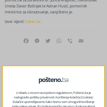
Ureda Davor Bošnjak te Adnan Husić, pomoćnik
ministrice za obrazovanje, saopšteno je.
Izvor vijesti:
haber.ba
Facebook
Messenger
Twitter
WhatsApp
Viber
Email
U skladu s novom europskom regulativom, Pošteno.ba je
nadogradio politiku privatnosti i korištenja kolačića (Cookies).
Kolačiće upotrebljavamo kako bismo vam omogućili korištenje
naše online usluge, što bolje korisničko iskustvo i funkcionalnost