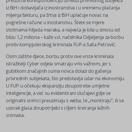
preuzima korespondenciju između privrednog subjekta
iz BiH i dobavljača iz inostranstva i u vremenu plaćanja
mijenja fakturu, pa žrtva iz BiH uplaćuje novac na
pogrešne račune u inostanstvu. Štete se mjere
stotinama hiljada maraka, a najveća je bila u iznosu od
blizu 1,2 miliona – kaže v.d. načelnika Odjeljenja za borbu
protiv kompjuterskog kriminala FUP-a Saša Petrović.
Osim zaštite djece, borbu protiv ove vrste kriminala
istražitelji Cyber odjela smatraju vrlo važnom, jer s
gubitkom značajnih suma novca dolazi do gašenja
privrednih subjekata, što predstavlja udar na ekonomiju.
U FUP-u očekuju ekspanziju zloupotrebe umjetne
inteligencije, a već su evidentirani slučajevi gdje se
originalni snimci preuzimaju s weba, te „montiraju“, ili se
uzorak glasa zloupotrijebi s ciljem kreiranja lažnih
snimaka.