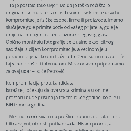
– To je postalo tako uvjerljivo da je teško reći šta je
originalni snimak, a šta nije. Ti snimci se koriste u svrhu
kompromitacije fizičke osobe, firme ili proizvoda. Imamo
slučajeve gdje primite poziv od vašeg prijatelja, gdje je
umjetna inteligencija uzela uzorak njegovog glasa.
Obično montiraju fotografije seksualno eksplicitnog
sadržaja, s ciljem kompromitacije, a većinom je u
pozadini ucjena, kojom traže određenu sumu novca ili će
taj video proširiti internetom. Mi se odavno pripremamo
za ovaj udar – ističe Petrović.
Kompromitacija protukandidata
Istražitelji očekuju da ova vrsta kriminala u online
prostoru bude prisutnija tokom iduće godine, koja je u
BiH izborna godina.
– Mi smo to očekivali i na prošlim izborima, ali alati nisu
bili razvijeni, ni dostupni kao sada. Nisam prorok, ali
gledajući iskustva drugih država, mislim da će dio