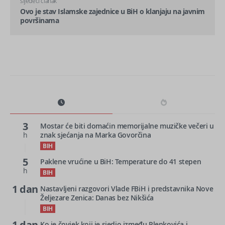
sljedeći članak
Ovo je stav Islamske zajednice u BiH o klanjaju na javnim
površinama
3
Mostar će biti domaćin memorijalne muzičke večeri u
h
znak sjećanja na Marka Govorčina
BIH
5
Paklene vrućine u BiH: Temperature do 41 stepen
h
BIH
1 dan
Nastavljeni razgovori Vlade FBiH i predstavnika Nove
Željezare Zenica: Danas bez Nikšića
BIH
1 dan
Ko je čovjek koji je sjedio između Plenkovića i