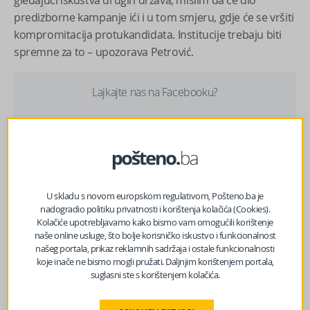
predizborne kampanje ići i u tom smjeru, gdje će se vršiti
kompromitacija protukandidata. Institucije trebaju biti
spremne za to – upozorava Petrović.
Lajkajte nas na Facebooku?
Ohrabrujućim smatra nedavno usvajanje izmjena
Krivičnog zakona FBiH, ali policiju u svakom slučaju
očekuje mnogo više posla.
U skladu s novom europskom regulativom, Pošteno.ba je
nadogradio politiku privatnosti i korištenja kolačića (Cookies).
Izvor vijesti:
haber.ba
Kolačiće upotrebljavamo kako bismo vam omogućili korištenje
naše online usluge, što bolje korisničko iskustvo i funkcionalnost
našeg portala, prikaz reklamnih sadržaja i ostale funkcionalnosti
koje inače ne bismo mogli pružati. Daljnjim korištenjem portala,
Facebook
Messenger
Twitter
WhatsApp
Viber
Email
suglasni ste s korištenjem kolačića.